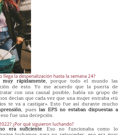
 llega la despenalización hasta la semana 24?
n muy rápidamente
, porque todo el mundo las
ción de esto. Yo me acuerdo que la puerta de
tratar con una causal posible, había un grupo de
nos decían que cada vez que una mujer entraba «tú
Dios te va a castigar». Esto fue así durante mucho
prensión
, pues
las EPS no estaban dispuestas a
 eso fue una decepción.
 2022? ¿Por qué siguieron luchando?
no era suficiente
. Eso no funcionaba como lo
clusive luchamos para no retroceder, eso era muy