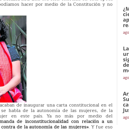
podíamos hacer por medio de la Constitución y no
¿M
ci
ap
re
ago
La
ur
si
de
me
ago
Ar
Su
ca
acaban de inaugurar una carta constitucional en el
Ju
 se habla de la autonomía de las mujeres, de la
 mujer en este país. Ya no más por medio del
ago
anda de inconstitucionalidad con relación a un
 contra de la autonomía de las mujeres»
. Y fue eso