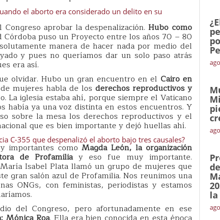
uando el aborto era considerado un delito en su
¿E
l Congreso aprobar la despenalización.
Hubo como
pe
ad Córdoba puso un Proyecto entre los años 70 – 80
po
solutamente manera de hacer nada por medio del
Pe
yado y pues no queríamos dar un solo paso atrás
ago
es era así.
ue olvidar. Hubo un gran encuentro en el
Cairo en
 de mujeres habla de los
derechos reproductivos y
Mu
o. La iglesia estaba ahí, porque siempre el Vaticano
Mi
 había ya una voz distinta en estos encuentros. Y
pi
so sobre la mesa los derechos reproductivos y el
cr
acional que es bien importante y dejó huellas ahí.
ago
cia C-355 que despenalizó el aborto bajo tres causales?
muy importantes como
Magda León, la organización
tora de Profamilia
y eso fue muy importante.
Pr
 María Isabel Plata llamó un grupo de mujeres que
de
te gran salón azul de Profamilia. Nos reunimos una
Ma
nas ONGs, con feministas, periodistas y estamos
20
haríamos.
la
io del Congreso, pero afortunadamente en ese
ago
: Mónica Roa
. Ella era bien conocida en esta época