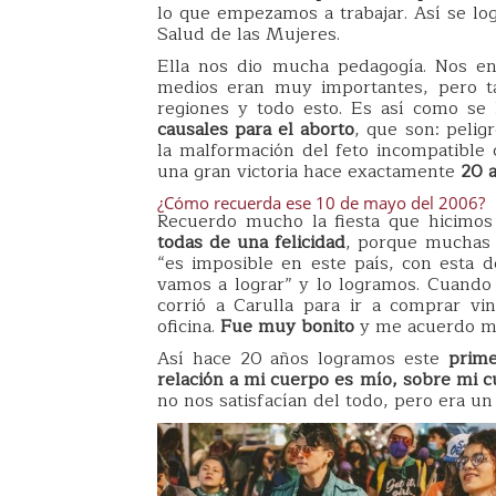
lo que empezamos a trabajar. Así se log
Salud de las Mujeres.
Ella nos dio mucha pedagogía. Nos en
medios eran muy importantes, pero ta
regiones y todo esto. Es así como se
causales para el aborto
, que son: pelig
la malformación del feto incompatible c
una gran victoria hace exactamente
20 
¿Cómo recuerda ese 10 de mayo del 2006?
Recuerdo mucho la fiesta que hicimos
todas de una felicidad
, porque muchas m
“es imposible en este país, con esta de
vamos a lograr” y lo logramos. Cuando
corrió a Carulla para ir a comprar vi
oficina.
Fue muy bonito
y me acuerdo mu
Así hace 20 años logramos este
prime
relación a mi cuerpo es mío, sobre mi 
no nos satisfacían del todo, pero era un