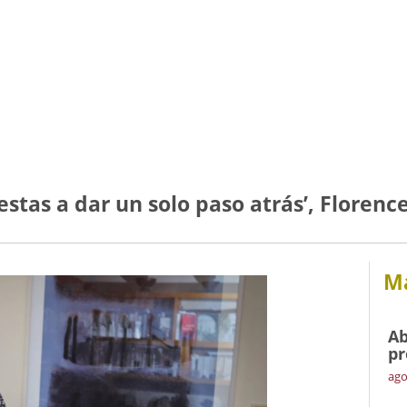
estas a dar un solo paso atrás’, Floren
Má
Ab
pr
ago