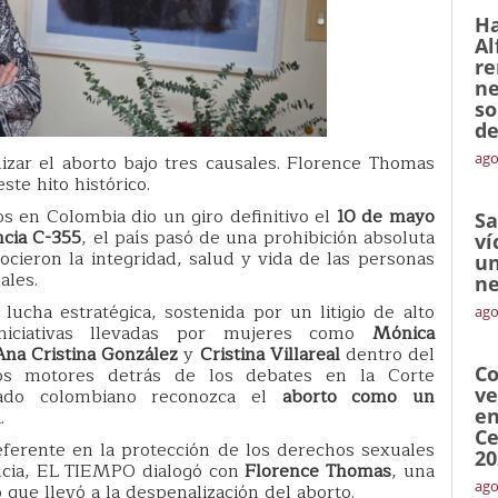
Ha
Al
re
ne
so
de
ago
zar el aborto bajo tres causales. Florence Thomas
ste hito histórico.
os en Colombia dio un giro definitivo el
10 de mayo
Sa
cia C-355
, el país pasó de una prohibición absoluta
ví
cieron la integridad, salud y vida de las personas
un
ales.
ne
lucha estratégica, sostenida por un litigio de alto
ago
 Iniciativas llevadas por mujeres como
Mónica
Ana Cristina González
y
Cristina Villareal
dentro del
Co
os motores detrás de los debates en la Corte
ve
stado colombiano reconozca el
aborto como un
en
.
Ce
ferente en la protección de los derechos sexuales
20
encia, EL TIEMPO dialogó con
Florence Thomas
, una
ago
que llevó a la despenalización del aborto.