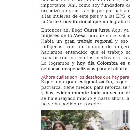
importante. Ahí, como soy fundadora de
organizó un gran trabajo porque había q
a las mujeres de este país y a las EPS,
la Corte Constitucional que no lograba
Entonces ahí llegó
Causa Justa
. Aquí y
mujeres de la Mesa
, porque no es solam
Había un
gran trabajo regional
y eso 
indígenas, con un montón de mujeres
habíamos entendido que el trabajo so
trabajar con los con los medios otra vez
Lo logramos y
hoy día Colombia es u
semanas despenalizadas para el aborto.
¿Ahora cuáles son los desafíos que hay para 
Sigue una
gran estigmatización
, sigue
patriarcal tiene medios para reforzarse
y
hay evidentemente todo un sector de
se ha ensayado mucho y hasta ahora la 
no se ha podido retroceder.