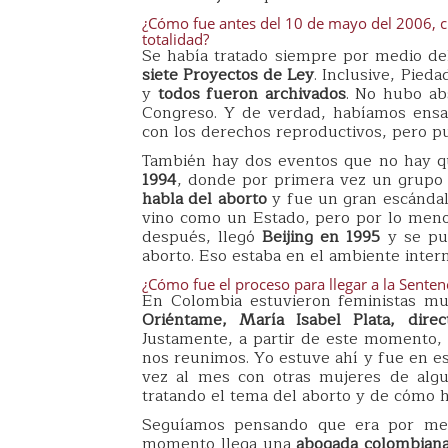
¿Cómo fue antes del 10 de mayo del 2006, c
totalidad?
Se había tratado siempre por medio de
siete Proyectos de Ley
. Inclusive, Pied
y
todos fueron archivados
. No hubo ab
Congreso. Y de verdad, habíamos ensa
con los derechos reproductivos, pero pu
También hay dos eventos que no hay q
1994
, donde por primera vez un grupo
habla del aborto
y fue un gran escándal
vino como un Estado, pero por lo menos
después, llegó
Beijing en 1995
y se pu
aborto. Eso estaba en el ambiente intern
¿Cómo fue el proceso para llegar a la Senten
En Colombia estuvieron feministas 
Oriéntame, María Isabel Plata, direc
Justamente, a partir de este momento,
nos reunimos. Yo estuve ahí y fue en es
vez al mes con otras mujeres de algu
tratando el tema del aborto y de cómo 
Seguíamos pensando que era por med
momento llega una
abogada colombiana