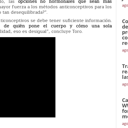
plo, las
opciones no hormonales que sean más
ago
yor fuerza a los métodos anticonceptivos para los
 tan desequilibrada?”.
iconceptivos se debe tener suficiente información.
Co
ar de quién pone el cuerpo y cómo una sola
de
lidad, eso es desigual”, concluye Toro.
pr
co
re
ago
Tr
re
la
ago
Ca
W
fo
mó
ago