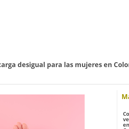
 carga desigual para las mujeres en Col
Má
Co
ve
en