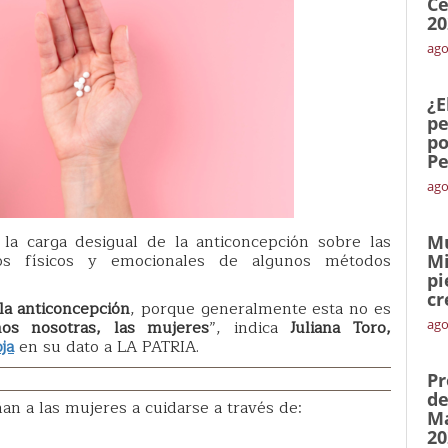
Ce
20
ago
¿E
pe
po
Pe
ago
 la carga desigual de la anticoncepción sobre las
Mu
tos físicos y emocionales de algunos métodos
Mi
pi
cr
la anticoncepción
, porque generalmente esta no es
s nosotras, las mujeres
”, indica
Juliana Toro,
ago
ja
en su dato a LA PATRIA.
Pr
de
an a las mujeres a cuidarse a través de:
Ma
20