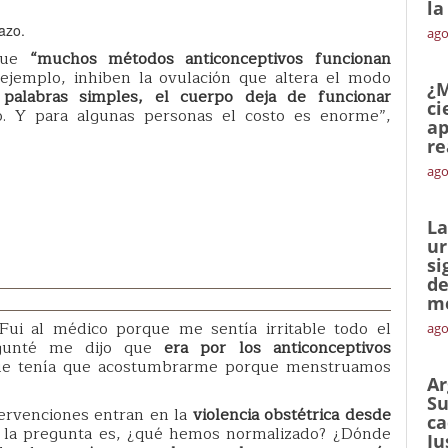
la
razo.
ago
 que
“muchos métodos anticonceptivos funcionan
 ejemplo, inhiben la ovulación que altera el modo
¿M
palabras simples, el cuerpo deja de funcionar
ci
o. Y para algunas personas el costo es enorme”,
ap
re
ago
La
ur
si
de
me
ui al médico porque me sentía irritable todo el
ago
egunté me dijo que
era por los anticonceptivos
ue tenía que acostumbrarme porque menstruamos
Ar
Su
tervenciones entran en la
violencia obstétrica desde
ca
, la pregunta es, ¿qué hemos normalizado? ¿Dónde
Ju