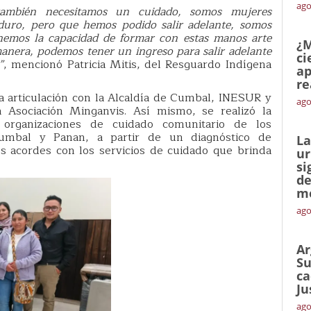
ago
también necesitamos un cuidado, somos mujeres
 duro, pero que hemos podido salir adelante, somos
enemos la capacidad de formar con estas manos arte
¿M
anera, podemos tener un ingreso para salir adelante
ci
”
, mencionó Patricia Mitis, del Resguardo Indígena
ap
re
 la articulación con la Alcaldía de Cumbal, INESUR y
ago
la Asociación Minganvis. Así mismo, se realizó la
 organizaciones de cuidado comunitario de los
umbal y Panan, a partir de un diagnóstico de
La
s acordes con los servicios de cuidado que brinda
ur
si
de
me
ago
Ar
Su
ca
Ju
ago