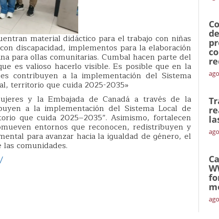
Co
de
ntran material didáctico para el trabajo con niñas
pr
 con discapacidad, implementos para la elaboración
co
cina para ollas comunitarias. Cumbal hacen parte del
re
e es valioso hacerlo visible. Es posible que en la
ago
ones contribuyen a la implementación del Sistema
l, territorio que cuida 2025-2035»
ujeres y la Embajada de Canadá a través de la
Tr
ibuyen a la implementación del Sistema Local de
re
torio que cuida 2025–2035”. Asimismo, fortalecen
la
romueven entornos que reconocen, redistribuyen y
ago
ental para avanzar hacia la igualdad de género, el
de las comunidades.
Ca
/
W
fo
mó
ago