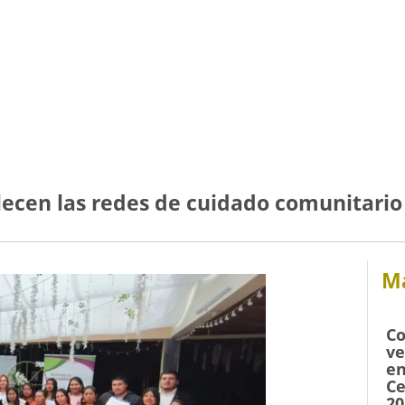
lecen las redes de cuidado comunitario
Má
Co
ve
en
Ce
20