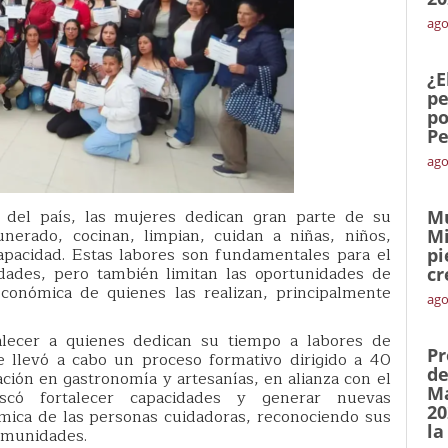
ago
¿E
pe
po
Pe
ago
del país, las mujeres dedican gran parte de su
Mu
nerado, cocinan, limpian, cuidan a niñas, niños,
Mi
pacidad. Estas labores son fundamentales para el
pi
dades, pero también limitan las oportunidades de
cr
económica de quienes las realizan, principalmente
ago
alecer a quienes dedican su tiempo a labores de
Pr
 llevó a cabo un proceso formativo dirigido a 40
de
ación en gastronomía y artesanías, en alianza con el
Ma
scó fortalecer capacidades y generar nuevas
20
mica de las personas cuidadoras, reconociendo sus
la
comunidades.