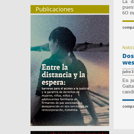
La d
pues
Publicaciones
60 m
compa
Notic
Dos
wes
julio 
En ju
Gait
candi
compa