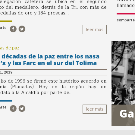
elegación cafetera se ubica en el segundo
llamado
to del medallero, detrás de la Tri, con más de
edallas de oro y 184 preseas…
comparte
rte
leer más
ias de paz
 décadas de la paz entre los nasa
’x y las Farc en el sur del Tolima
31, 2019
lio de 1996 se firmó este histórico acuerdo en
ania (Planadas). Hoy en la región hay un
dato a la Alcaldía por parte de…
rte
leer más
Ga