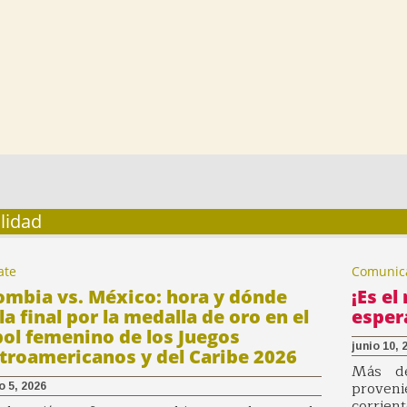
lidad
ate
Comunic
ombia vs. México: hora y dónde
¡Es e
la final por la medalla de oro en el
esper
bol femenino de los Juegos
junio 10, 
troamericanos y del Caribe 2026
Más de
proveni
 5, 2026
corrie