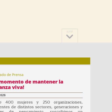
8 D
¡8m! Muje
ado de Prensa
l momento de mantener la
anza viva!
2026
 400 mujeres y 250 organizaciones,
entes de distintos sectores, generaciones y
ntes de pensamiento, suscribimos un