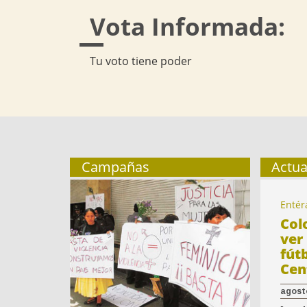
Vota Informada:
Tu voto tiene poder
Campañas
Actua
Entér
Col
ver 
fút
Cen
agosto