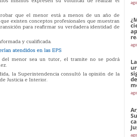
 ellos mismos expresen su voluntad de realizar el
ago
mprobar que el menor está a menos de un año de
¿M
 que existen conceptos profesionales que muestran
ci
transición para reafirmar su verdadera identidad de
ap
re
nformada y cualificada.
ago
rían atendidos en las EPS
l del menor sea un tutor, el tramite no se podrá
La
ez.
ur
si
da, la Superintendencia consultó la opinión de la
de
e Justicia e Interior.
me
ago
Ar
Su
ca
Ju
ago