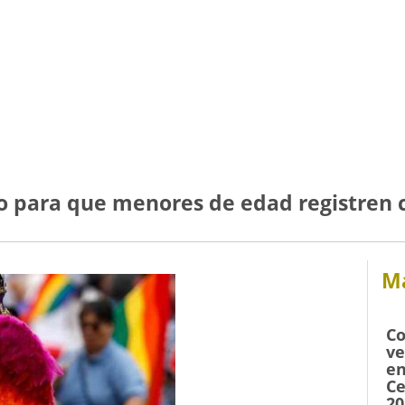
 para que menores de edad registren 
Má
Co
ve
en
Ce
20