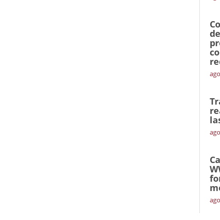
Co
de
pr
co
re
ago
Tr
re
la
ago
Ca
W
fo
mó
ago