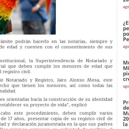
ago
¿E
pe
po
Pe
rámite podrán hacerlo en las notarías, siempre y
de edad y cuenten con el consentimiento de sus
ago
titucional, la Superintendencia de Notariado y
Mu
tarial que deben cumplir los menores de edad que
Mi
registro civil.
pi
cr
 Notariado y Registro, Jairo Alonso Mesa, este
echo que tienen los menores, así como todas las
ago
nalidad.
s orientadas hacia la construcción de su identidad
Pr
establecer su proyecto de vida”, explicó
de
 cabo este procedimiento, deben cumplir varios
Ma
 de 17 años, presentar copia de su registro civil de
20
tidad y declaración juramentada en la que sus padres
la