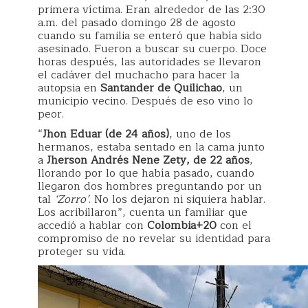
primera víctima. Eran alrededor de las 2:30
a.m. del pasado domingo 28 de agosto
cuando su familia se enteró que había sido
asesinado. Fueron a buscar su cuerpo. Doce
horas después, las autoridades se llevaron
el cadáver del muchacho para hacer la
autopsia en
Santander de Quilichao
, un
municipio vecino. Después de eso vino lo
peor.
“
Jhon Eduar (de 24 años)
, uno de los
hermanos, estaba sentado en la cama junto
a
Jherson Andrés Nene Zety, de 22 años
,
llorando por lo que había pasado, cuando
llegaron dos hombres preguntando por un
tal
‘Zorro’
. No los dejaron ni siquiera hablar.
Los acribillaron”, cuenta un familiar que
accedió a hablar con
Colombia+20
con el
compromiso de no revelar su identidad para
proteger su vida.