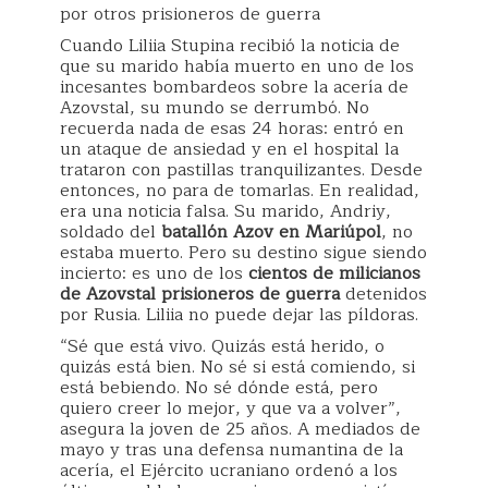
por otros prisioneros de guerra
Cuando Liliia Stupina recibió la noticia de
que su marido había muerto en uno de los
incesantes bombardeos sobre la acería de
Azovstal, su mundo se derrumbó. No
recuerda nada de esas 24 horas: entró en
un ataque de ansiedad y en el hospital la
trataron con pastillas tranquilizantes. Desde
entonces, no para de tomarlas. En realidad,
era una noticia falsa. Su marido, Andriy,
soldado del
batallón Azov en Mariúpol
, no
estaba muerto. Pero su destino sigue siendo
incierto: es uno de los
cientos de milicianos
de Azovstal prisioneros de guerra
detenidos
por Rusia. Liliia no puede dejar las píldoras.
“Sé que está vivo. Quizás está herido, o
quizás está bien. No sé si está comiendo, si
está bebiendo. No sé dónde está, pero
quiero creer lo mejor, y que va a volver”,
asegura la joven de 25 años. A mediados de
mayo y tras una defensa numantina de la
acería, el Ejército ucraniano ordenó a los