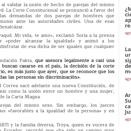
al validar la unión de hecho de parejas del mismo
¿M
il. La Corte Constitucional se pronunció a favor del
ci
 las demandas de dos parejas de hombres que
ap
monio ante las autoridades civiles. Una de esas
re
 Benalcázar.
ago
yaquil. Mi vida, te amo», exclamó Soria a la prensa
or «poder alcanzar la igualdad» y animó a los
sfrutar de esa dicha de ser iguales que cualquier
La
ur
undación Pakta,
que asesora legalmente a casi una
si
uscan casarse en el país, la decisión de la corte
de
rio, es más justo que ayer, que se reconoce que los
me
s las personas sin discriminación».
ago
l Correa sacó adelante una nueva Constitución, de
imonio como la unión entre un hombre y una mujer,
Ar
 de la Carta Magna.
Su
rejas del mismo sexo. Sin embargo, los jueces
ca
pios «favorables a la igualdad de la persona» y en
Ju
ago
TI y la familia diversa, Troya, quien es vocera de
o
Ecuador, recordó que «ha sido un camino muy