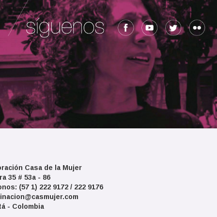
ración Casa de la Mujer
ra 35 # 53a - 86
onos: (57 1) 222 9172 / 222 9176
inacion@casmujer.com
á - Colombia