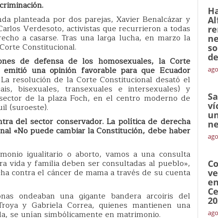
criminación.
Ha
nda planteada por dos parejas, Xavier Benalcázar y
Al
Carlos Verdesoto, activistas que recurrieron a todas
re
erecho a casarse. Tras una larga lucha, en marzo la
ne
 Corte Constitucional.
so
de
ones de defensa de los homosexuales, la Corte
emitió una opinión favorable para que Ecuador
ago
.
La resolución de la Corte Constitucional desató el
ais, bisexuales, transexuales e intersexuales) y
Sa
sector de la plaza Foch, en el centro moderno de
ví
l (suroeste).
un
tra del sector conservador. La política de derecha
ne
nal «No puede cambiar la Constitución, debe haber
ago
imonio igualitario o aborto, vamos a una consulta
ra vida y familia deben ser consultadas al pueblo»,
Co
lucha contra el cáncer de mama a través de su cuenta
ve
en
Ce
nas ondeaban una gigante bandera arcoiris del
20
roya y Gabriela Correa, quienes mantienen una
da, se unían simbólicamente en matrimonio.
ago