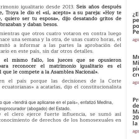
rimonio igualitario desde 2013.
Seis años después
le, Troya le dio el «sí, acepto» a su pareja: «Hoy te
¿E
, quiero ser tu esposa», dijo desatando gritos de
pe
abrazaban y daban besos.
po
Pe
mientras que otros cuatro votaron en contra luego
hace una semana y la otra, de unas cuatro horas, el
ago
limitó a informar a las partes la aprobación del
rio en este país, sin dar otros detalles.
Mu
n el mismo fallo, los jueces que se opusieron
Mi
ara reconocer el matrimonio igualitario es el
pi
l que le compete a la Asamblea Nacional».
cr
 en el país porque las decisiones de la Corte
ago
ecuatorianas» a acatarlas, dijo el constitucionalista
Pr
 lo que «tendrá que aplicarse en el país», enfatizó Medina,
de
 exprocurador (abogado) del Estado.
Ma
el clero ejerce fuerte influencia, se sumó así
20
reconocimiento de derechos de los homosexuales en
la
ago