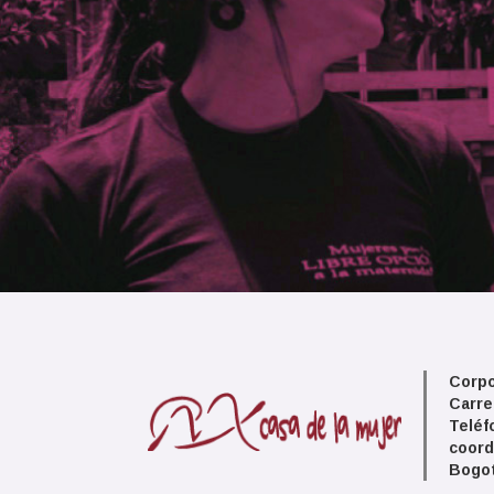
Corpo
Carre
Teléf
coord
Bogot