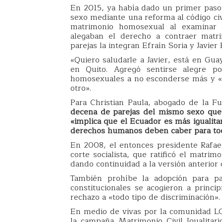
En 2015, ya había dado un primer paso 
sexo mediante una reforma al código civ
matrimonio homosexual al examinar
alegaban el derecho a contraer matri
parejas la integran Efraín Soria y Javier
«Quiero saludarle a Javier, está en Gua
en Quito. Agregó sentirse alegre p
homosexuales a no esconderse más y «di
otro».
Para Christian Paula, abogado de la F
decena de parejas del mismo sexo que b
«implica que el Ecuador es más igualita
derechos humanos deben caber para toda
En 2008, el entonces presidente Rafae
corte socialista, que ratificó el matr
dando continuidad a la versión anterior
También prohíbe la adopción para pa
constitucionales se acogieron a princi
rechazo a «todo tipo de discriminación».
En medio de vivas por la comunidad LGB
la campaña Matrimonio Civil Igualitari