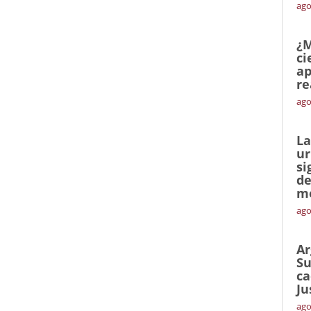
ago
¿M
ci
ap
re
ago
La
ur
si
de
me
ago
Ar
Su
ca
Ju
ago