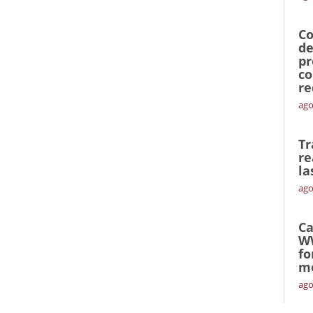
Co
de
pr
co
re
ago
Tr
re
la
ago
Ca
W
fo
mó
ago