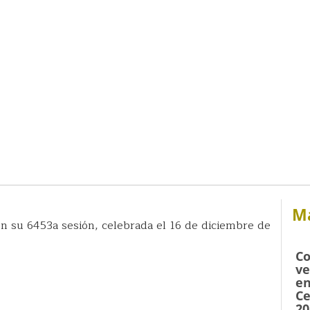
Má
 su 6453a sesión, celebrada el 16 de diciembre de
Co
ve
en
Ce
20