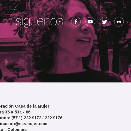
ración Casa de la Mujer
ra 35 # 53a - 86
onos: (57 1) 222 9172 / 222 9176
inacion@casmujer.com
á - Colombia