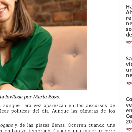
Ha
Al
re
ne
so
de
ago
Sa
ví
un
ne
ago
ta invitada por Marta Royo.
Co
ve
, aunque rara vez aparezcan en los discursos de
en
eas políticas del día. Aunque las cámaras de los
Ce
20
logans
y de las plazas llenas. Ocurren cuando una
ago
un embarazo temprano. Cuando una mujer recorre