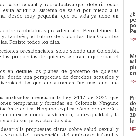
 de salud sexual y reproductiva que debería estar
 evita acudir al sistema de salud por miedo a la
¿E
cha, desde muy pequeña, que su vida ya tiene un
pe
po
 entre candidaturas presidenciales. Pero definen la
Pe
s y, también, el futuro de Colombia. Esa Colombia
ago
ías. Resiste todos los días.
ecciones presidenciales, sigue siendo una Colombia
Mu
 las propuestas de quienes aspiran a gobernar el
Mi
pi
mos en detalle los planes de gobierno de quienes
cr
aís, desde una perspectiva de derechos sexuales y
ago
diversidad. Lo que encontramos fue más que una
as analizados menciona la Ley 2447 de 2025 que
Pr
uniones tempranas y forzadas en Colombia. Ninguno
de
ación efectiva. Ninguno explica cómo protegerá a
Ma
en contextos donde la violencia, la desigualdad y la
20
ionando sus proyectos de vida.
la
esarrolla propuestas claras sobre salud sexual y
ago
la sexualidad, prevención del embarazo infantil y