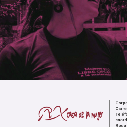
Corpo
Carre
Teléf
coord
Bogot