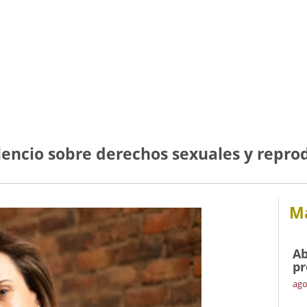
encio sobre derechos sexuales y repro
Má
Ab
pr
ago