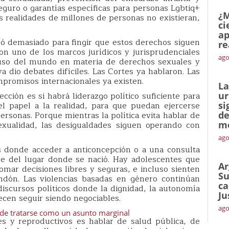
seguro o garantías específicas para personas Lgbtiq+
¿M
s realidades de millones de personas no existieran,
ci
ap
zó demasiado para fingir que estos derechos siguen
re
on uno de los marcos jurídicos y jurisprudenciales
ago
luso del mundo en materia de derechos sexuales y
a dio debates difíciles. Las Cortes ya hablaron. Las
promisos internacionales ya existen.
La
ección es si habrá liderazgo político suficiente para
ur
l papel a la realidad, para que puedan ejercerse
si
ersonas. Porque mientras la política evita hablar de
de
exualidad, las desigualdades siguen operando con
me
ago
os donde acceder a anticoncepción o a una consulta
e del lugar donde se nació. Hay adolescentes que
Ar
tomar decisiones libres y seguras, e incluso sienten
Su
ón. Las violencias basadas en género continúan
ca
discursos políticos donde la dignidad, la autonomía
Ju
ecen seguir siendo negociables.
ago
ede tratarse como un asunto marginal
s y reproductivos es hablar de salud pública, de