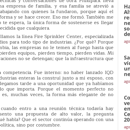
técnicas y conversaciones de obra. Fluidpack lleva
a empresa de familia, y esa familia se atrevió a
Ha
rabajando con quienes la fundaron, porque aquí el
Al
sforma y se hace crecer. Eso me formó. También me
re
 te espera, la única forma de sostenerse es llegar
ne
cidida que cualquiera.
so
de
amos la línea Fire Sprinkler Center, especializada
ios para todo tipo de industrias. ¿Por qué? Porque
ago
mbia, las empresas no le temen al fuego hasta que
pierden equipos, pierden tiempo, pierden vidas. Mi
Sa
raciones no se detengan; que la infraestructura que
ví
un
a competencia. Fue interno: no haber lanzado IQD
ne
ustrias enteras la construí junto a mi esposo, con
ago
 llegamos tarde a una oportunidad que ya habíamos
s lo que importa. Porque el momento perfecto no
to es, muchas veces, la forma más elegante de no
Co
ve
cuando entro a una reunión técnica todavía hay
en
ento una propuesta de alto valor, la pregunta
Ce
 qué habla? Que el sector continúa operando con una
20
olítica, sino por costumbre.
ago