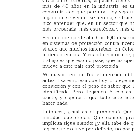
Crecí entre tuberías, especificaciones 
más de 40 años en la industria: es un
construir algo que perdura. Hoy sigo t
legado no se vende: se hereda, se tran
hizo entender que, en un sector que no
más preparada, más estratégica y más de
Pero no me quedé ahí. Con IQD desarroll
en sistemas de protección contra incend
vi algo que muchos ignoraban: en Colo
lo tienen encima. Y cuando eso ocurre, 
trabajo es que eso no pase; que las ope
mueve a este país esté protegida.
Mi mayor reto no fue el mercado ni l
antes. Esa empresa que hoy protege ind
convicción y con el peso de saber que
identificado. Pero llegamos. Y eso e
existe, y esperar a que todo esté lis
hacer nada.
Entonces, ¿cuál es el problema? Que 
miradas que dudan. Que cuando pres
implícita sigue siendo: ¿y ella sabe de
lógica que excluye por defecto, no por p