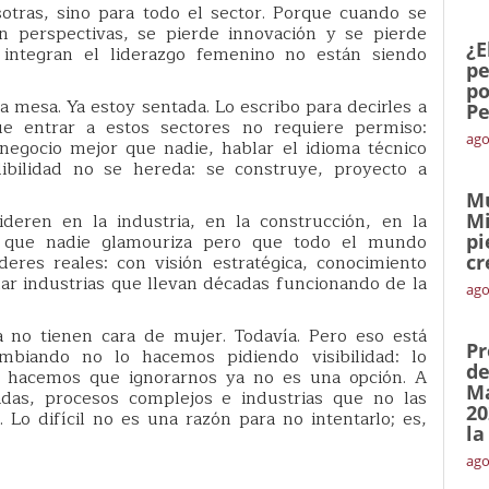
otras, sino para todo el sector. Porque cuando se
n perspectivas, se pierde innovación y se pierde
¿E
o integran el liderazgo femenino no están siendo
pe
po
a mesa. Ya estoy sentada. Lo escribo para decirles a
Pe
e entrar a estos sectores no requiere permiso:
ago
 negocio mejor que nadie, hablar el idioma técnico
dibilidad no se hereda: se construye, proyecto a
Mu
deren en la industria, en la construcción, en la
Mi
es que nadie glamouriza pero que todo el mundo
pi
eres reales: con visión estratégica, conocimiento
cr
ar industrias que llevan décadas funcionando de la
ago
 no tienen cara de mujer. Todavía. Pero eso está
Pr
biando no lo hacemos pidiendo visibilidad: lo
de
 hacemos que ignorarnos ya no es una opción. A
Ma
adas, procesos complejos e industrias que no las
20
Lo difícil no es una razón para no intentarlo; es,
la
ago