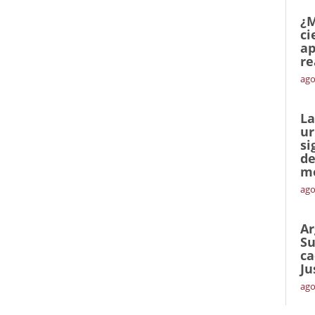
¿M
ci
ap
re
ago
La
ur
si
de
me
ago
Ar
Su
ca
Ju
ago