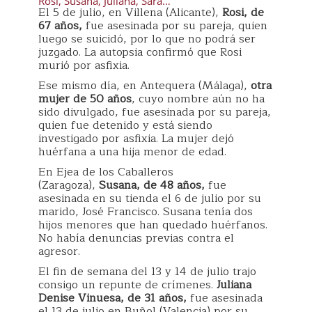
Rosi, Susana, Juliana, Sara…
El 5 de julio, en Villena (Alicante),
Rosi, de
67 años,
fue asesinada por su pareja, quien
luego se suicidó, por lo que no podrá ser
juzgado. La autopsia confirmó que Rosi
murió por asfixia.
Ese mismo día, en Antequera (Málaga),
otra
mujer de 50 años
, cuyo nombre aún no ha
sido divulgado, fue asesinada por su pareja,
quien fue detenido y está siendo
investigado por asfixia. La mujer dejó
huérfana a una hija menor de edad.
En Ejea de los Caballeros
(Zaragoza),
Susana, de 48 años,
fue
asesinada en su tienda el 6 de julio por su
marido, José Francisco. Susana tenía dos
hijos menores que han quedado huérfanos.
No había denuncias previas contra el
agresor.
El fin de semana del 13 y 14 de julio trajo
consigo un repunte de crímenes.
Juliana
Denise Vinuesa, de 31 años,
fue asesinada
el 13 de julio en Buñol (Valencia) por su