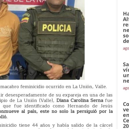
Ha
Al
re
ne
so
de
ago
Sa
ví
un
ne
l macabro feminicidio ocurrido en La Unión, Valle.
ago
uir desesperadamente de su expareja en una de las
cipio de La Unión (Valle),
Diana Carolina Serna
fue
Co
 que fue identificado como Hernando de Jesús
ve
nmueve al país, este no solo la persiguió por la
en
lló.
Ce
nicidio tiene 44 años y había salido de la cárcel
20