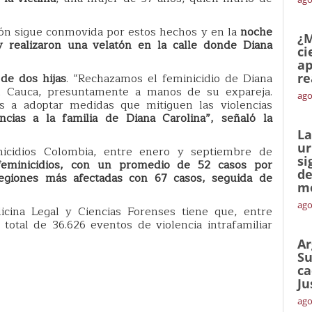
ón sigue conmovida por estos hechos y en la
noche
¿M
 realizaron una velatón en la calle donde Diana
ci
ap
de dos hijas
. “Rechazamos el feminicidio de Diana
re
l Cauca, presuntamente a manos de su expareja.
ago
 a adoptar medidas que mitiguen las violencias
ncias a la familia de Diana Carolina”, señaló la
La
ur
icidios Colombia, entre enero y septiembre de
si
feminicidios, con un promedio de 52 casos por
de
regiones más afectadas con 67 casos, seguida de
me
ago
icina Legal y Ciencias Forenses tiene que, entre
otal de 36.626 eventos de violencia intrafamiliar
Ar
Su
ca
Ju
ago