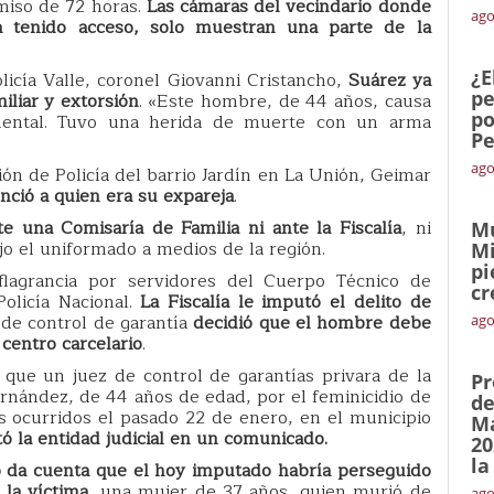
iso de 72 horas.
Las cámaras del vecindario donde
ago
a tenido acceso, solo muestran una parte de la
¿E
icía Valle, coronel Giovanni Cristancho,
Suárez ya
pe
iliar y extorsión
. «Este hombre, de 44 años, causa
po
ental. Tuvo una herida de muerte con un arma
Pe
ago
ón de Policía del barrio Jardín en La Unión, Geimar
nció a quien era su expareja
.
 una Comisaría de Familia ni ante la Fiscalía
, ni
Mu
jo el uniformado a medios de la región.
Mi
pi
lagrancia por servidores del Cuerpo Técnico de
cr
Policía Nacional.
La Fiscalía le imputó el delito de
 de control de garantía
decidió que el hombre debe
ago
centro carcelario
.
 que un juez de control de garantías privara de la
Pr
rnández, de 44 años de edad, por el feminicidio de
de
 ocurridos el pasado 22 de enero, en el municipio
Ma
ó la entidad judicial en un comunicado.
20
la
io da cuenta que el hoy imputado habría perseguido
la víctima
, una mujer de 37 años, quien murió de
ago