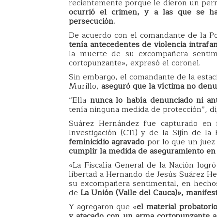
recientemente porque le dieron un perm
ocurrió el crimen, y a las que se h
persecución.
De acuerdo con el comandante de la Pol
tenía antecedentes de violencia intrafam
la muerte de su excompañera sentim
cortopunzante», expresó el coronel.
Sin embargo, el comandante de la estaci
Murillo,
aseguró que la víctima no denu
“Ella
nunca lo había denunciado ni ante
tenía ninguna medida de protección”, di
Suárez Hernández fue capturado en f
Investigación (CTI) y de la Sijín de la 
feminicidio agravado
por lo que un juez
cumplir la medida de aseguramiento en 
«La Fiscalía General de la Nación logró
libertad a Hernando de Jesús Suárez He
su excompañera sentimental, en hechos
de
La Unión (Valle del Cauca)», manifest
Y agregaron que «
el material probator
y atacado con un arma cortopunzante a 