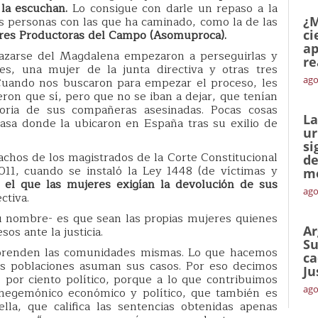
la escuchan.
Lo consigue con darle un repaso a la
s personas con las que ha caminado, como la de las
¿M
res Productoras del Campo (Asomuproca).
ci
ap
lazarse del Magdalena empezaron a perseguirlas y
re
es, una mujer de la junta directiva y otras tres
ago
Cuando nos buscaron para empezar el proceso, les
on que sí, pero que no se iban a dejar, que tenían
oria de sus compañeras asesinadas. Pocas cosas
La
asa donde la ubicaron en España tras su exilio de
ur
si
chos de los magistrados de la Corte Constitucional
de
11, cuando se instaló la Ley 1448 (de víctimas y
me
 el que las mujeres exigían la devolución de sus
ago
ctiva.
su nombre- es que sean las propias mujeres quienes
Ar
os ante la justicia.
Su
emprenden las comunidades mismas. Lo que hacemos
ca
as poblaciones asuman sus casos. Por eso decimos
Ju
 por ciento político, porque a lo que contribuimos
ago
hegemónico económico y político, que también es
tella, que califica las sentencias obtenidas apenas