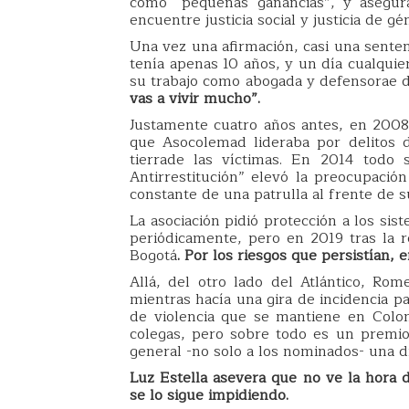
como “pequeñas ganancias”, y asegu
encuentre justicia social y justicia de gé
Una vez una afirmación, casi una senten
tenía apenas 10 años, y un día cualquie
su trabajo como abogada y defensorae 
vas a vivir mucho”.
Justamente cuatro años antes, en 200
que Asocolemad lideraba por delitos 
tierrade las víctimas. En 2014 todo 
Antirrestitución” elevó la preocupació
constante de una patrulla al frente de su
La asociación pidió protección a los sis
periódicamente, pero en 2019 tras la r
Bogotá
. Por los riesgos que persistían, 
Allá, del otro lado del Atlántico, Rome
mientras hacía una gira de incidencia pa
de violencia que se mantiene en Colo
colegas, pero sobre todo es un premi
general -no solo a los nominados- una d
Luz Estella asevera que no ve la hora d
se lo sigue impidiendo.