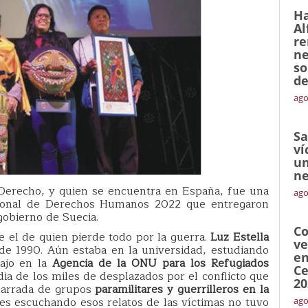
Ha
Al
re
ne
so
de
ago
Sa
ví
un
ne
 Derecho, y quien se encuentra en España, fue una
ago
cional de Derechos Humanos 2022 que entregaron
 gobierno de Suecia.
Co
 el de quien pierde todo por la guerra.
Luz Estella
ve
 de 1990. Aún estaba en la universidad, estudiando
en
bajo en la
Agencia de la ONU para los Refugiados
Ce
dia de los miles de desplazados por el conflicto que
20
sgarrada de grupos
paramilitares y guerrilleros en la
es escuchando esos relatos de las víctimas no tuvo
ago