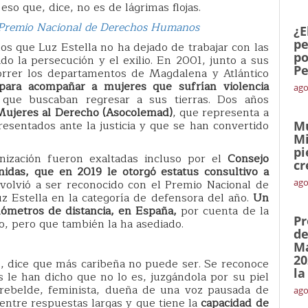
 eso que, dice, no es de lágrimas flojas.
l Premio Nacional de Derechos Humanos
¿E
pe
s que Luz Estella no ha dejado de trabajar con las
po
do la persecución y el exilio. En 2001, junto a sus
Pe
rrer los departamentos de Magdalena y Atlántico
 para acompañar a mujeres que sufrían violencia
ago
 que buscaban regresar a sus tierras. Dos años
 Mujeres al Derecho (Asocolemad)
, que representa a
sentados ante la justicia y que se han convertido
Mu
Mi
pi
nización fueron exaltadas incluso por el
Consejo
cr
idas, que en 2019 le otorgó estatus consultivo a
volvió a ser reconocido con el Premio Nacional de
ago
 Estella en la categoría de defensora del año.
Un
lómetros de distancia, en España,
por cuenta de la
Pr
o, pero que también la ha asediado.
de
Ma
20
s), dice que más caribeña no puede ser. Se reconoce
la
le han dicho que no lo es, juzgándola por su piel
 rebelde, feminista, dueña de una voz pausada de
ago
entre respuestas largas y que tiene la
capacidad de