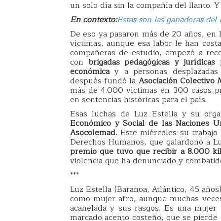
un solo día sin la compañía del llanto. Y
En contexto:
Estas son las ganadoras de
De eso ya pasaron más de 20 años, en lo
víctimas, aunque esa labor le han costa
compañeras de estudio, empezó a reco
con
brigadas pedagógicas y jurídicas
económica
y a personas desplazadas
después fundó la
Asociación Colectivo
más de 4.000 víctimas en 300 casos pre
en sentencias históricas para el país.
Esas luchas de Luz Estella y su orga
Económico y Social de las Naciones Un
Asocolemad.
Este miércoles su trabajo 
Derechos Humanos, que galardonó a Luz
premio que tuvo que recibir a 8.000 ki
violencia que ha denunciado y combatid
***
Luz Estella (Baranoa, Atlántico, 45 año
como mujer afro, aunque muchas veces 
acanelada y sus rasgos. Es una mujer
marcado acento costeño, que se pierde 