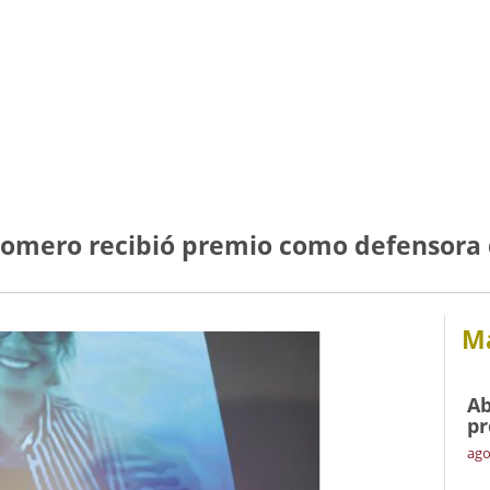
a Romero recibió premio como defensora
Má
Ab
pr
ago