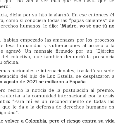
ra que “no van a ser más que eso hasta que se
nero”.
cia, dicha por su hijo la alarmó. En ese entonces él
ra, como si conociera todas las “papas calientes” de
derechos humanos, le dijo:
“Madre, yo sé que tú no
8, habían empezado las amenazas por los procesos
de lesa humanidad y vulneraciones al acceso a la
se agravó. Un mensaje firmado por un “Ejército
n del colectivo, que también denunció la presencia
 oficina.
temas nacionales e internacionales, trasladó su sede
etención del hijo de Luz Estella, se desplazaron a
en agosto de 2021 se exiliaron a España.
ro recibió la noticia de la postulación al premio,
ra alertar a la comunidad internacional por la crisis
mbia: “Para mí es un reconocimiento de todas las
o que le da a la defensa de derechos humanos en
ignidad”.
e volver a Colombia, pero el riesgo contra su vida