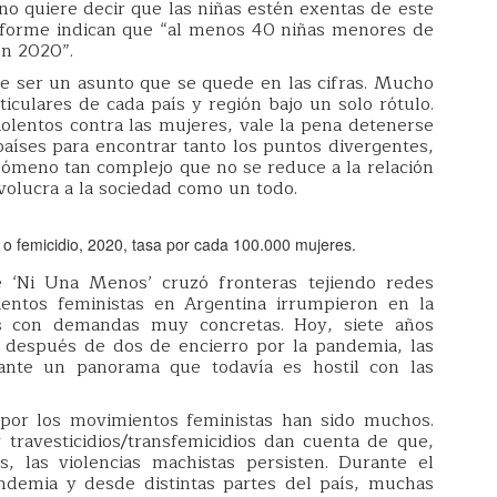
 no quiere decir que las niñas estén exentas de este
 informe indican que “al menos 40 niñas menores de
en 2020”.
de ser un asunto que se quede en las cifras. Mucho
culares de cada país y región bajo un solo rótulo.
olentos contra las mujeres, vale la pena detenerse
países para encontrar tanto los puntos divergentes,
meno tan complejo que no se reduce a la relación
nvolucra a la sociedad como un todo.
o o femicidio, 2020, tasa por cada 100.000 mujeres.
 ‘Ni Una Menos’ cruzó fronteras tejiendo redes
ientos feministas en Argentina irrumpieron en la
os con demandas muy concretas. Hoy, siete años
 después de dos de encierro por la pandemia, las
nte un panorama que todavía es hostil con las
s por los movimientos feministas han sido muchos.
 travesticidios/transfemicidios dan cuenta de que,
, las violencias machistas persisten. Durante el
pandemia y desde distintas partes del país, muchas