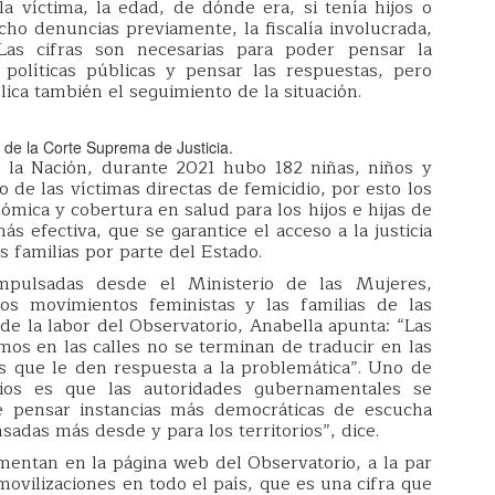
 víctima, la edad, de dónde era, si tenía hijos o
echo denuncias previamente, la fiscalía involucrada,
Las cifras son necesarias para poder pensar la
políticas públicas y pensar las respuestas, pero
lica también el seguimiento de la situación.
r de la Corte Suprema de Justicia.
 la Nación, durante 2021 hubo 182 niñas, niños y
 de las víctimas directas de femicidio, por esto los
ómica y cobertura en salud para los hijos e hijas de
s efectiva, que se garantice el acceso a la justicia
 a las familias por parte del Estado.
impulsadas desde el Ministerio de las Mujeres,
os movimientos feministas y las familias de las
de la labor del Observatorio, Anabella apunta: “Las
mos en las calles no se terminan de traducir en las
tes que le den respuesta a la problemática”. Uno de
ios es que las autoridades gubernamentales se
 pensar instancias más democráticas de escucha
sadas más desde y para los territorios”, dice.
mentan en la página web del Observatorio, a la par
vilizaciones en todo el país, que es una cifra que