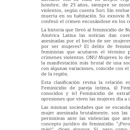
hombre, de 23 años, siempre se mostr
violentos, según cuenta Sori. Sin embar
muerta en su habitación. Su exnovio fi
confesó el crimen excusándose en los ce
La historia que llevó al feminicidio de
América Latina las noticias dan cu
asesinadas por el hecho de ser mujeres
por ser mujeres? El delito de feminic
feministas que acuñaron el término p
crímenes violentos. ONU Mujeres lo def
la manifestación más brutal de una soci
con algunas variaciones, coincide con el
de la región.
Esta clasificación revisa la relación e
Feminicidio de pareja íntima, ii) Femi
conocidos y iv) Feminicidio de extra
opresiones que viven las mujeres día a d
Las mismas sociedades que se escandal
mujer asesinada brutalmente, son las
permisivas ante las violencias que an
concepto jurídico de feminicidio. “¡Pe
más!”, dicen algunos. Sí, pero como 