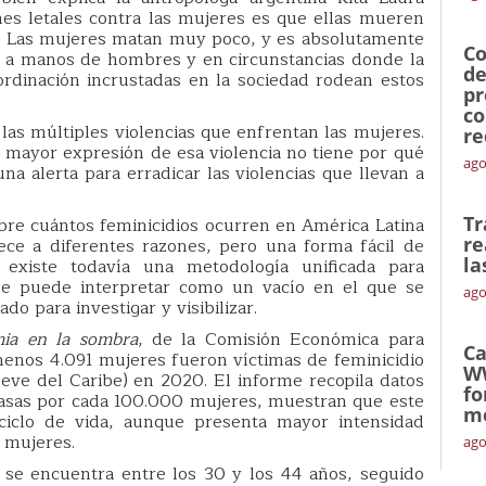
ones letales contra las mujeres es que ellas mueren
. Las mujeres matan muy poco, y es absolutamente
Co
s a manos de hombres y en circunstancias donde la
de
ordinación incrustadas en la sociedad rodean estos
pr
co
 las múltiples violencias que enfrentan las mujeres.
re
 mayor expresión de esa violencia no tiene por qué
ago
na alerta para erradicar las violencias que llevan a
Tr
sobre cuántos feminicidios ocurren en América Latina
re
ece a diferentes razones, pero una forma fácil de
la
xiste todavía una metodología unificada para
 se puede interpretar como un vacío en el que se
ago
do para investigar y visibilizar.
ia en la sombra
, de la Comisión Económica para
Ca
menos 4.091 mujeres fueron víctimas de feminicidio
W
eve del Caribe) en 2020. El informe recopila datos
fo
 tasas por cada 100.000 mujeres, muestran que este
mó
 ciclo de vida, aunque presenta mayor intensidad
 mujeres.
ago
se encuentra entre los 30 y los 44 años, seguido