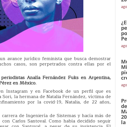
ago
¿E
pe
po
Pe
ago
s un avance jurídico feminista que busca demostrar
Mu
chos casos, son perpetrados contra ellas por el
Mi
pi
s periodistas Analía Fernández Fuks en Argentina,
cr
Pérez en México.
ago
en Instagram y en Facebook de un perfil que es
 Sori, la hermana de Natalia Fernández, víctima de
Pr
finamiento por la covid-19, Natalia, de 22 años,
de
Ma
 carrera de Ingeniería de Sistemas y hacía más de
20
 con Carlos Santoval. Como había decidido seguir
la
esar con Santoval, a pesar de su insistencia. El