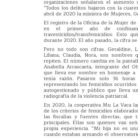
organizaciones señalaron el aumento d
“Todos los delitos bajaron con la cuare
abril de 2020 la ministra de Mujeres, G
El registro de la Oficina de la Mujer de
en el primer año de confinamie
travesticidios/transfemicidios. Esto
durante 2020. El año pasado, la cifra se
Pero no todo son cifras. Geraldine, 
Liliana, Claudia, Nora, son nombres
repiten. El número cambia en la pantall
Anabella Arrascaeta, integrante del Ob
que lleva ese nombre en homenaje a l
tenía razón. Pasaron solo 36 hora
representando los femicidios ocurridos
autogestionado y público que lleva un
radiografía de la violencia patriarcal.
En 2020, la cooperativa Mu La Vaca lan
de los criterios de femicidios elaborad
las fiscalías y fuentes directas, que 
principales. Ellas son quienes van se
propia experiencia. “Mi hija no es un
cuando estaban armando el observatorio.