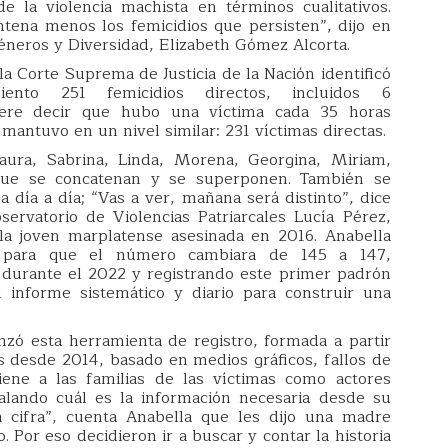
e la violencia machista en términos cualitativos.
ntena menos los femicidios que persisten”, dijo en
éneros y Diversidad, Elizabeth Gómez Alcorta.
 la Corte Suprema de Justicia de la Nación identificó
nto 251 femicidios directos, incluidos 6
 quiere decir que hubo una víctima cada 35 horas
 mantuvo en un nivel similar: 231 víctimas directas.
Laura, Sabrina, Linda, Morena, Georgina, Miriam,
 que se concatenan y se superponen. También se
a día a día; “Vas a ver, mañana será distinto”, dice
servatorio de Violencias Patriarcales Lucía Pérez,
a joven marplatense asesinada en 2016. Anabella
s para que el número cambiara de 145 a 147,
 durante el 2022 y registrando este primer padrón
 informe sistemático y diario para construir una
zó esta herramienta de registro, formada a partir
os desde 2014, basado en medios gráficos, fallos de
tiene a las familias de las víctimas como actores
ñalando cuál es la información necesaria desde su
a cifra”, cuenta Anabella que les dijo una madre
 Por eso decidieron ir a buscar y contar la historia