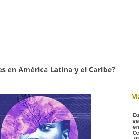
s en América Latina y el Caribe?
Má
Co
ve
en
Ce
20