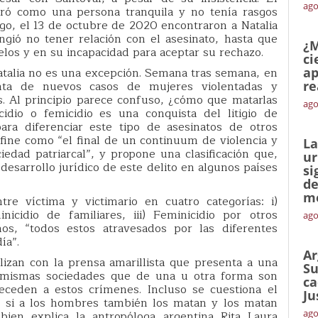
ago
ó como una persona tranquila y no tenía rasgos
go, el 13 de octubre de 2020 encontraron a Natalia
ngió no tener relación con el asesinato, hasta que
¿M
los y en su incapacidad para aceptar su rechazo.
ci
 Natalia no es una excepción. Semana tras semana, en
ap
enta de nuevos casos de mujeres violentadas y
re
. Al principio parece confuso, ¿cómo que matarlas
ago
idio o femicidio es una conquista del litigio de
ara diferenciar este tipo de asesinatos de otros
ine como “el final de un continuum de violencia y
La
edad patriarcal”, y propone una clasificación que,
ur
 desarrollo jurídico de este delito en algunos países
si
de
me
ntre víctima y victimario en cuatro categorías: i)
nicidio de familiares, iii) Feminicidio por otros
ago
ños, “todos estos atravesados por las diferentes
ía”.
Ar
izan con la prensa amarillista que presenta a una
Su
 mismas sociedades que de una u otra forma son
ca
teceden a estos crímenes. Incluso se cuestiona el
Ju
ro si a los hombres también los matan y los matan
ago
bien explica la antropóloga argentina Rita Laura