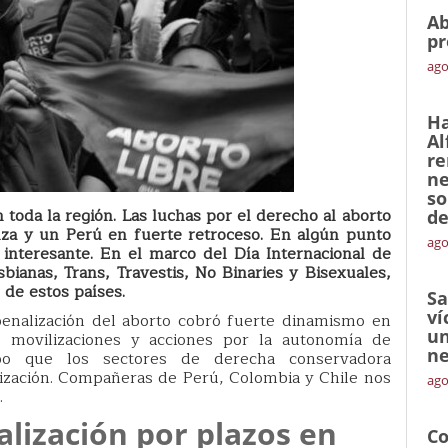
Ab
pr
ago
Ha
Al
re
ne
so
 toda la región. Las luchas por el derecho al aborto
de
za y un Perú en fuerte retroceso. En algún punto
ago
interesante. En el marco del Día Internacional de
bianas, Trans, Travestis, No Binaries y Bisexuales,
de estos países.
Sa
ví
penalización del aborto cobró fuerte dinamismo en
un
as movilizaciones y acciones por la autonomía de
ne
po que los sectores de derecha conservadora
lización. Compañeras de Perú, Colombia y Chile nos
ago
.
alización por plazos en
Co