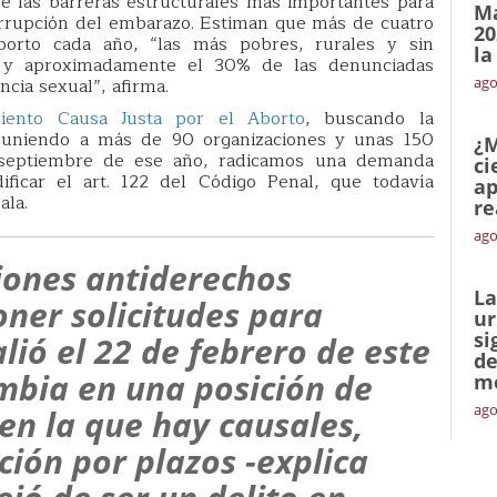
e las barreras estructurales más importantes para
Ma
terrupción del embarazo. Estiman que más de cuatro
20
orto cada año, “las más pobres, rurales y sin
la
, y aproximadamente el 30% de las denunciadas
ago
cia sexual”, afirma.
iento Causa Justa por el Aborto
, buscando la
 reuniendo a más de 90 organizaciones y unas 150
¿M
 septiembre de ese año, radicamos una demanda
ci
ificar el art. 122 del Código Penal, que todavía
ap
ala.
re
ago
iones antiderechos
La
ner solicitudes para
ur
si
salió el 22 de febrero de este
de
mbia en una posición de
me
ago
en la que hay causales,
ión por plazos -explica