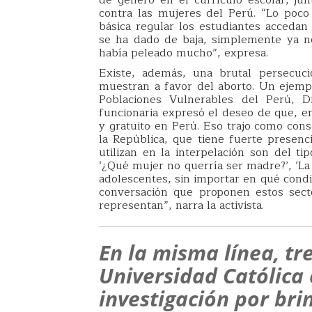
de género en el currículo escolar, ju
contra las mujeres del Perú. “Lo poc
básica regular los estudiantes accedan
se ha dado de baja, simplemente ya no
había peleado mucho”, expresa.
Existe, además, una brutal persecuci
muestran a favor del aborto. Un ejemp
Poblaciones Vulnerables del Perú, Di
funcionaria expresó el deseo de que, en
y gratuito en Perú. Eso trajo como con
la República, que tiene fuerte presen
utilizan en la interpelación son del ti
‘¿Qué mujer no querría ser madre?’, ‘La
adolescentes, sin importar en qué condi
conversación que proponen estos secto
representan”, narra la activista.
En la misma línea, tr
Universidad Católica
investigación por bri