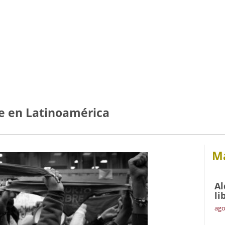
e en Latinoamérica
Má
Al
li
ago