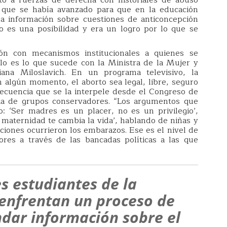
nto a fuerzas de derecha con historiales de abuso
o que se había avanzado para que en la educación
 a información sobre cuestiones de anticoncepción
 es una posibilidad y era un logro por lo que se
ón con mecanismos institucionales a quienes se
lo es lo que sucede con la Ministra de la Mujer y
ana Miloslavich. En un programa televisivo, la
 algún momento, el aborto sea legal, libre, seguro
secuencia que se la interpele desde el Congreso de
cia de grupos conservadores. “Los argumentos que
po: ‘Ser madres es un placer, no es un privilegio’,
 maternidad te cambia la vida’, hablando de niñas y
ciones ocurrieron los embarazos. Ese es el nivel de
res a través de las bancadas políticas a las que
es estudiantes de la
 enfrentan un proceso de
ndar información sobre el