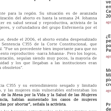
ve
en
Ce
nte para la región. Su situación es de avanzada
20
lización del aborto es hasta la semana 24. Johanna
r en salud sexual y reproductiva, activista de la
ago
jeres, y cofundadora del grupo Enfermería por el
¿E
que, desde el 2006, el aborto estaba despenalizado
pe
 Sentencia C355 de la Corte Constitucional, que
po
al. “Fue un precedente bien importante para que no
Pe
nto reproductivo -narra Johanna-. Pero los logros,
ago
ntación, seguían siendo muy pocos, la mayoría de
nidad y los que llegaban a las instituciones eran
 obsoletos”.
Mu
Mi
pi
cr
cia C355 y su entendimiento sesgado y limitado
o, y las mujeres más vulnerables enfrentaban los
ago
 de la Mesa por la Vida y la Salud de las Mujeres
ncia, habían aumentado los casos de mujeres
as por abortar”, señala la activista.
Pr
de