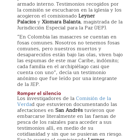
armado interno. Testimonios recogidos por
la comisión se escucharon en la iglesia y los
acogieron el comisionado
Leyner
Palacios
y
Xiomara Balanta
, magistrada de la
Jurisdicción Especial para la Paz (JEP).
“En Colombia las masacres se cuentan en
fosas comunes. Nosotros no tenemos fosas
comunes, pero nuestros muertos y
desaparecidos están bajo las olas, viven bajo
las espumas de este mar Caribe, indómito;
cada familia en el archipiélago casi que
cuenta con uno”, decía un testimonio
anónimo que fue leído por una integrante
de la JEP.
Romper el silencio
Los investigadores de la
Comisión de la
Verda
d que estuvieron documentando las
afectaciones en
San Andrés
tuvieron que
embarcarse literalmente en las faenas de
pesca de los raizales para acceder a sus
testimonios allí, en medio de su
cotidianidad y sin que se pusieran en riesgo.
Eso lo cuenta el comisionado
Leyner