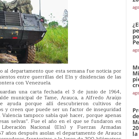
ago
¿E
pe
po
Pe
ago
Mu
o al departamento que esta semana fue noticia por
Mi
ntos entre guerrillas del Eln y disidencias de las
pi
rontera con Venezuela.
cr
uardan una carta fechada el 3 de junio de 1964,
ago
calde municipal de Tame, Arauca, a Alfredo Araújo
ole ayuda porque allí descubrieron cultivos de
os y creen que puede ser un factor de inseguridad
Pr
n Valencia tampoco sabía qué hacer, porque apenas
de
esas selvas”. Fue el año en el que se fundaron en
Ma
e Liberación Nacional (Eln) y Fuerzas Armadas
20
 57 años después asolan el departamento de Arauca
la
 corredores fronterizos a lo largo de 300 kilómetros