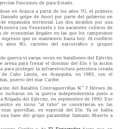
ejercían funciones de para-Estado.
dose en Arauca a partir de los años 70, el primero
l llamado golpe de Anorí por parte del gobierno en
e expansión territorial. Los dos atraídos por una
a frontera con Venezuela y los nacientes cultivos de
s de economías ilegales en las que los campesinos
 ingresos que se mantienen hasta hoy. Al conflicto
os años 80, carteles del narcotráfico y grupos
e guerra vi varias veces en batallones del Ejército
e arena para frenar el dominio del Eln y la acción
a para proteger la infraestructura petrolera creada
 de Caño Limón, en Arauquita, en 1983, con el
ñas, puerto del mar Caribe.
ación del Batallón Contraguerrillas N.° 7 Héroes de
ue lucharon en la guerra independentista junto a
a Brigada del Ejército, en septiembre de 1990. Eso
uestro en torno “al tubo” se convirtieran en las
 esas guerrillas, en especial del Eln. Ya se había
 una base del grupo paramilitar llamado Muerte a