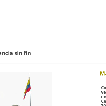
ncia sin fin
Má
Co
ve
en
Ce
20