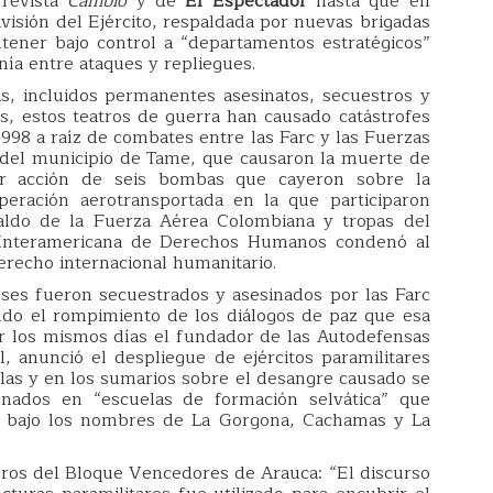
 revista
Cambio
y de
El Espectador
hasta que en
isión del Ejército, respaldada por nuevas brigadas
tener bajo control a “departamentos estratégicos”
nía entre ataques y repliegues.
as, incluidos permanentes asesinatos, secuestros y
, estos teatros de guerra han causado catástrofes
1998 a raíz de combates entre las Farc y las Fuerzas
 del municipio de Tame, que causaron la muerte de
por acción de seis bombas que cayeron sobre la
operación aerotransportada en la que participaron
paldo de la Fuerza Aérea Colombiana y tropas del
te Interamericana de Derechos Humanos condenó al
erecho internacional humanitario.
nses fueron secuestrados y asesinados por las Farc
ndo el rompimiento de los diálogos de paz que esa
or los mismos días el fundador de las Autodefensas
, anunció el despliegue de ejércitos paramilitares
illas y en los sumarios sobre el desangre causado se
nados en “escuelas de formación selvática” que
s bajo los nombres de La Gorgona, Cachamas y La
bros del Bloque Vencedores de Arauca: “El discurso