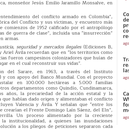
auca, monseñor Jesús Emilio Jaramillo Monsalve, en
Co
entendimiento del conflicto armado en Colombia”,
de
rica del Conflicto y sus víctimas, y encuentro más
pr
e comienzos de 1952 calificado por el antropólogo
co
s de guerra de clase”, incluida una “insurrección”
re
en armas.
ago
justicia, seguridad y mercados ilegales
(Ediciones B,
y Ariel Ávila recuerdan que en “los territorios como
cias fueron campesinos colonizadores que huían de
Tr
ugar en el cual reconstruir sus vidas”.
re
la
n del Sarare, en 1963, a través del Instituto
) y con apoyo del Banco Mundial. Con el proyecto
ago
stalar en 100.000 hectáreas a 5.000 familias
 otros departamentos como Quindío, Cundinamarca,
s años, la precariedad de la acción estatal y la
Ca
n que habían dado origen y alimentaban el conflicto
W
luyen Valencia y Ávila. Y señalan que “entre los
fo
 crearían el Frente Domingo Laín Sáenz, del Eln”,
mó
errilla. Un proceso alimentado por la creciente
ago
la institucionalidad, a quienes las inundaciones
 solución a los pliegos de peticiones separaron cada