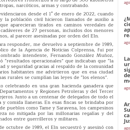
ago
tropas, narcóticos, armas y contrabando.
evidenciaron desde el 1° de enero de 2022, cuando
¿M
la población civil hicieron llamados de auxilio a
ci
 que aparecieran tirados en caminos veredales de
ap
s cadáveres de 27 personas, incluidos dos menores
re
os, al parecer asesinadas por orden del Eln.
ago
 Para responder, me devuelvo a septiembre de 1989,
ico de la Agencia de Noticias Colprensa, fui por
 nombrado intendente, Fernando González Muñoz,
La
ó “resultados operacionales” que indicaban que “la
ur
idad y seguridad gracias al respaldo de la comunidad
si
arios habitantes me advirtieron que en esa ciudad
de
as rurales se cumplían las leyes de “los elenos”.
me
ento celebrando en una gran hacienda ganadera que
ago
 Departamentos y Regiones Petroleras y del Tercer
jeros. Junto a un centenar de delegados de todo el
ca y comida llaneras. En esas fincas se brindaba por
Ar
es de pueblos como Tame y Saravena, los campesinos
Su
a no mitigada por las millonarias regalías y del
ca
dos entre guerrilleros y militares.
Ju
de octubre de 1989, el Eln secuestró y asesinó con
ago