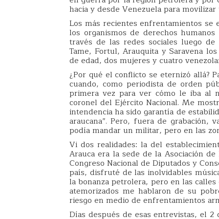
hacia y desde Venezuela para movilizar 
Los más recientes enfrentamientos se 
los organismos de derechos humanos y 
través de las redes sociales luego de
Tame, Fortul, Arauquita y Saravena lo
de edad, dos mujeres y cuatro venezolan
¿Por qué el conflicto se eternizó allá?
cuando, como periodista de orden públ
primera vez para ver cómo le iba al
coronel del Ejército Nacional. Me mostr
intendencia ha sido garantía de estabil
araucana”. Pero, fuera de grabación, v
podía mandar un militar, pero en las zon
Vi dos realidades: la del establecimi
Arauca era la sede de la Asociación de
Congreso Nacional de Diputados y Conse
país, disfruté de las inolvidables músi
la bonanza petrolera, pero en las call
atemorizados me hablaron de su pobrez
riesgo en medio de enfrentamientos arma
Días después de esas entrevistas, el 2 