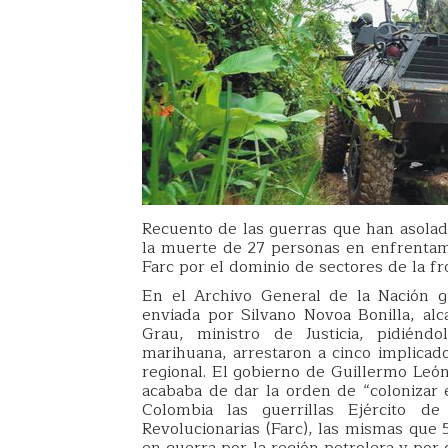
Recuento de las guerras que han asolad
la muerte de 27 personas en enfrentamie
Farc por el dominio de sectores de la f
En el Archivo General de la Nación g
enviada por Silvano Novoa Bonilla, al
Grau, ministro de Justicia, pidiénd
marihuana, arrestaron a cinco implicad
regional. El gobierno de Guillermo Leó
acababa de dar la orden de “colonizar 
Colombia las guerrillas Ejército d
Revolucionarias (Farc), las mismas que
en guerra por la región petrolera y por