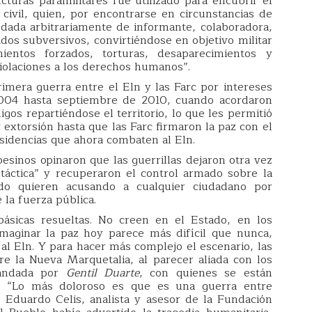
ucturas paramilitares fue utilizado para encubrir el
 civil, quien, por encontrarse en circunstancias de
tildada arbitrariamente de informante, colaboradora,
dos subversivos, convirtiéndose en objetivo militar
ientos forzados, torturas, desaparecimientos y
iolaciones a los derechos humanos”.
primera guerra entre el Eln y las Farc por intereses
 2004 hasta septiembre de 2010, cuando acordaron
gos repartiéndose el territorio, lo que les permitió
 extorsión hasta que las Farc firmaron la paz con el
sidencias que ahora combaten al Eln.
pesinos opinaron que las guerrillas dejaron otra vez
 táctica” y recuperaron el control armado sobre la
ndo quieren acusando a cualquier ciudadano por
 la fuerza pública.
básicas resueltas. No creen en el Estado, en los
s imaginar la paz hoy parece más difícil que nunca,
 al Eln. Y para hacer más complejo el escenario, las
re la Nueva Marquetalia, al parecer aliada con los
mandada por
Gentil Duarte
, con quienes se están
. “Lo más doloroso es que es una guerra entre
 Eduardo Celis, analista y asesor de la Fundación