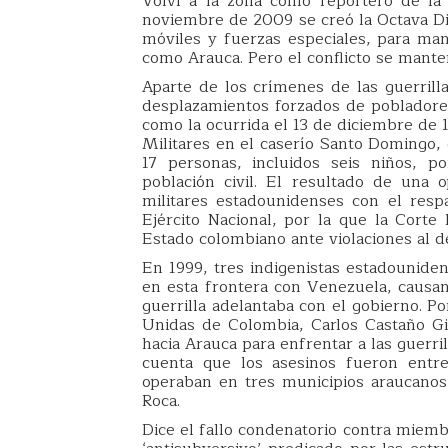
Volví a la zona como reportero de la
noviembre de 2009 se creó la Octava Div
móviles y fuerzas especiales, para man
como Arauca. Pero el conflicto se mante
Aparte de los crímenes de las guerrill
desplazamientos forzados de pobladores
como la ocurrida el 13 de diciembre de 
Militares en el caserío Santo Domingo,
17 personas, incluidos seis niños, 
población civil. El resultado de una 
militares estadounidenses con el res
Ejército Nacional, por la que la Cor
Estado colombiano ante violaciones al d
En 1999, tres indigenistas estadounide
en esta frontera con Venezuela, causa
guerrilla adelantaba con el gobierno. P
Unidas de Colombia, Carlos Castaño Gil
hacia Arauca para enfrentar a las guerr
cuenta que los asesinos fueron entre
operaban en tres municipios araucano
Roca.
Dice el fallo condenatorio contra miem