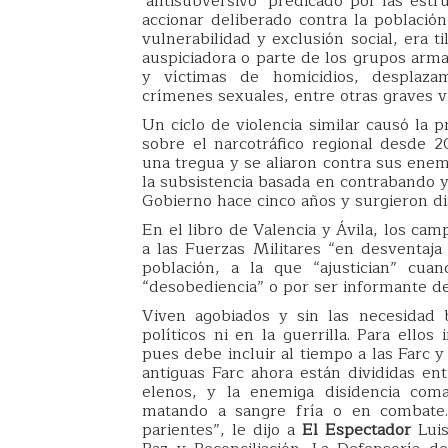
‘antisubversivo’ predicado por las estr
accionar deliberado contra la población
vulnerabilidad y exclusión social, era 
auspiciadora o parte de los grupos arma
y víctimas de homicidios, desplazam
crímenes sexuales, entre otras graves v
Un ciclo de violencia similar causó la 
sobre el narcotráfico regional desde
una tregua y se aliaron contra sus enemi
la subsistencia basada en contrabando y
Gobierno hace cinco años y surgieron di
En el libro de Valencia y Ávila, los cam
a las Fuerzas Militares “en desventaja
población, a la que “ajustician” cua
“desobediencia” o por ser informante de
Viven agobiados y sin las necesidad 
políticos ni en la guerrilla. Para ello
pues debe incluir al tiempo a las Farc y
antiguas Farc ahora están divididas ent
elenos, y la enemiga disidencia co
matando a sangre fría o en combate
parientes”, le dijo a
El Espectador
Luis