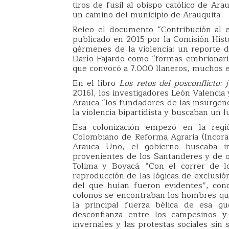
tiros de fusil al obispo católico de Ar
un camino del municipio de Arauquita.
Releo el documento “Contribución al 
publicado en 2015 por la Comisión Histó
gérmenes de la violencia: un reporte d
Darío Fajardo como “formas embrionaria
que convocó a 7.000 llaneros, muchos 
En el libro
Los retos del posconflicto: 
2016), los investigadores León Valencia 
Arauca “los fundadores de las insurgen
la violencia bipartidista y buscaban un l
Esa colonización empezó en la regió
Colombiano de Reforma Agraria (Incora
Arauca Uno, el gobierno buscaba in
provenientes de los Santanderes y de
Tolima y Boyacá. “Con el correr de lo
reproducción de las lógicas de exclusió
del que huían fueron evidentes”, conc
colonos se encontraban los hombres que
la principal fuerza bélica de esa gu
desconfianza entre los campesinos y 
invernales y las protestas sociales sin