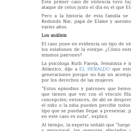
Este primer caso de violencia tuvo lu
ataque de celos justo el día en el que E
Pero a la historia de esta familia se
Redondo Nar, papá de Elaine y asesi
varios años.
Los análisis
El caso pone en evidencia un tipo de v
los eslabones de la estirpe. ¿Cómo ent
mismos patrones?
La psicóloga Ruth Pareja, feminista e
Atlántico, dijo a
EL HERALDO
que esto
generaciones porque no hay un acompañ
por los derechos de las mujeres.
“Estos episodios y patrones que hemo
que tienen que ver con el vínculo fil
concepción; entonces, de ahí se despre
el niño o la niña pueden percibir todos
tipo que se puedan llegar a presentar, p
en este caso es nula”, explicó.
Al tiempo, la experta señaló que “lueg
y emocional, los menores afectados d