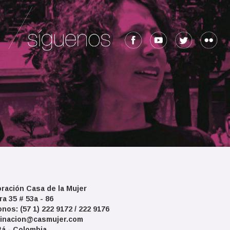
ración Casa de la Mujer
ra 35 # 53a - 86
onos: (57 1) 222 9172 / 222 9176
inacion@casmujer.com
á - Colombia