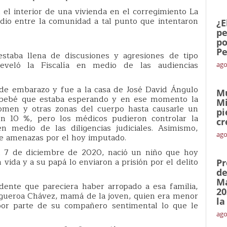
el interior de una vivienda en el corregimiento La
udio entre la comunidad a tal punto que intentaron
¿E
pe
po
Pe
estaba llena de discusiones y agresiones de tipo
 reveló la Fiscalía en medio de las audiencias
ago
de embarazo y fue a la casa de José David Ángulo
Mu
el bebé que estaba esperando y en ese momento la
Mi
omen y otras zonas del cuerpo hasta causarle un
pi
n 10 %, pero los médicos pudieron controlar la
cr
 en medio de las diligencias judiciales. Asimismo,
ago
 de amenazas por el hoy imputado.
el 7 de diciembre de 2020, nació un niño que hoy
vida y a su papá lo enviaron a prisión por el delito
Pr
de
Ma
dente que pareciera haber arropado a esa familia,
20
gueroa Chávez, mamá de la joven, quien era menor
la
por parte de su compañero sentimental lo que le
ago