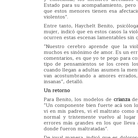
Estado para su acompañamiento, pero e
que estos menores tienen esa afectaci
violentos”.
Entre tanto, Haychelt Benito, psicóloga
mujer, indicó que en estos casos la vio
ocurren estas escenas lamentables sin 
“Nuestro cerebro aprende que la vio
muchos es sinónimo de amor. Es un erro
comentarios, es que yo te pego para cor
tipo de pensamientos se los creen lo
cuando llegan a adultas asumen la ment
van acostumbrando a amores errados, 
insanas”, detalló.
Un retorno
Para Benito, los modelos de
crianza
den
“Un componente bien fuerte acá son los
vi en mis padres, vi el maltrato como
normal y tristemente vuelvo al luga
errores más grandes en los que lleva a 
donde fueron maltratadas”.
De igual manera, indicó que es doloros