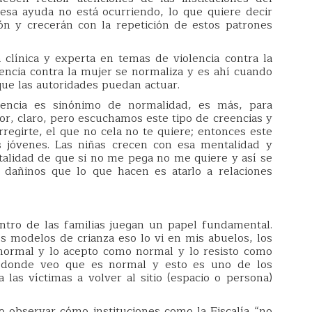
sa ayuda no está ocurriendo, lo que quiere decir
ón y crecerán con la repetición de estos patrones
 clínica y experta en temas de violencia contra la
lencia contra la mujer se normaliza y es ahí cuando
que las autoridades puedan actuar.
lencia es sinónimo de normalidad, es más, para
r, claro, pero escuchamos este tipo de creencias y
regirte, el que no cela no te quiere; entonces este
s jóvenes. Las niñas crecen con esa mentalidad y
alidad de que si no me pega no me quiere y así se
dañinos que lo que hacen es atarlo a relaciones
tro de las familias juegan un papel fundamental.
 modelos de crianza eso lo vi en mis abuelos, los
 normal y lo acepto como normal y lo resisto como
r donde veo que es normal y esto es uno de los
las víctimas a volver al sitio (espacio o persona)
o observar cómo instituciones como la Fiscalía “no