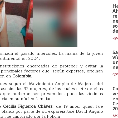
Ha
Al
re
ne
so
de
ago
Sa
esinada el pasado miércoles. La mamá de la joven
ví
entimental en 2004.
un
stituciones encargadas de proteger y evitar la
ne
 principales factores que, según expertos, originan
ago
ren en
Colombia
.
, pues según el Movimiento Amplio de Mujeres del
 asesinadas 32 mujeres, de los cuales siete de ellas
Co
s que pudieron ser prevenidos, pues las víctimas
ve
cia en su núcleo familiar.
en
Ce
e Cecilia Figueroa Chávez
, de 19 años, quien fue
20
 blanca por parte de su expareja José David Ángulo
ago
o fue capturado por la Policía.