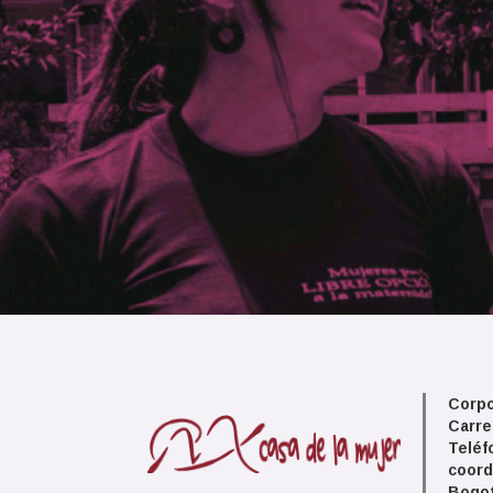
Corpo
Carre
Teléf
coord
Bogot