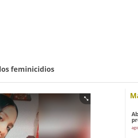
los feminicidios
Má
Ab
pr
ago