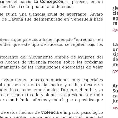
gar en el barrio
La Concepción
, al parecer, en un
laine Cecilia cumplía un año de edad.
¿M
ci
 le suma una tragedia igual de aberrante: Álvaro
ap
no de Dayana fue desmembrado en Venezuela hace
re
ago
iolencia que pareciera haber quedado “enredada” en
ender que este tipo de sucesos se repiten bajo los
La
ur
si
 integrante del Movimiento Amplio de Mujeres del
de
s hechos de violencia recaen sobre las próximas
me
amiento de las instituciones encargadas de velar
ago
s visto tienen unas connotaciones muy especiales
ial que se crea entre la madre y el hijo desde su
Ar
nden los estados emocionales. Durante el embarazo
Su
 estos contextos de violencia y agresiones de todo
ca
ero también los afectos y toda la parte positiva que
Ju
ago
o de estos hechos de
violencia
e impacto psicológico
eben recibir atenciones de las instituciones del