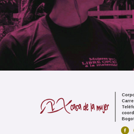
Corpo
Carre
Teléf
coord
Bogot