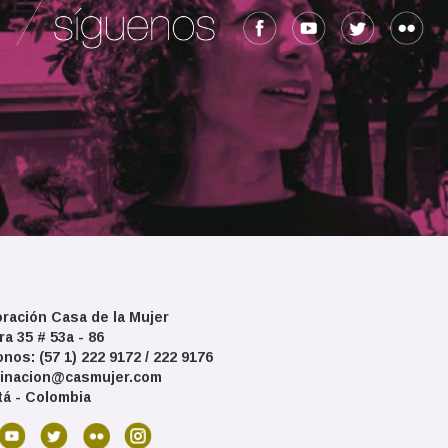
ración Casa de la Mujer
ra 35 # 53a - 86
onos: (57 1) 222 9172 / 222 9176
inacion@casmujer.com
á - Colombia