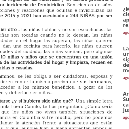
r incidencia de feminicidios
. Son cientos de años
¿M
iones y reacciones que ocultan e invisibilizan las
ci
e 2015 y 2021 han asesinado a 244 NIÑAS por ser
ap
re
ier otro
… las niñas hablan y no son escuchadas, las
ago
niñas son tocadas cuando no lo desean, las niñas
idades en el hogar las superan, las niñas quieren
 dan una cocinita para hacerlo, las niñas quieren
La
idades del cuidado, las niñas sueñan, pero algunas
ur
 10 niñas y niños que se encuentran en una unión
si
 de las actividades del hogar y limpieza, recaen en
de
nidas o casadas.
me
minos, se les obliga a ser cuidadoras, esposas y
ago
quieren comer la misma porción que sus hermanos,
acceder a los mismos beneficios, a gozar de los
n y deberían ser niñas…
Ar
Su
tarse ¿y si hubiera sido niño qué?
Una simple letra
ca
Camila fuera Camilo, te has preguntado ¿Cómo sería
Ju
r que los niños no vivan también situaciones de
infancia en Colombia sufre mucho, pero no podemos
ago
lamar la atención frente a situaciones que están
ñas, y que, aunque Juan y Juana enfrentan ambos el