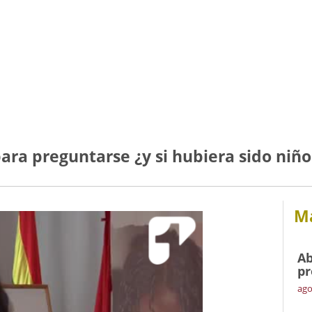
para preguntarse ¿y si hubiera sido niñ
Má
Ab
pr
ago