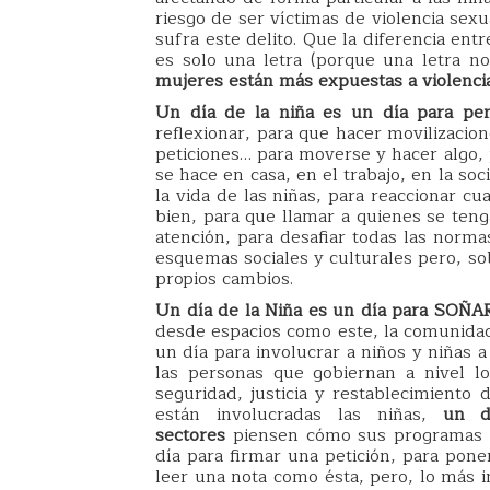
riesgo de ser víctimas de violencia se
sufra este delito. Que la diferencia ent
es solo una letra (porque una letra no
mujeres están más expuestas a violencia
Un día de la niña es un día para pe
reflexionar, para que hacer movilizacio
peticiones… para moverse y hacer algo, 
se hace en casa, en el trabajo, en la s
la vida de las niñas, para reaccionar c
bien, para que llamar a quienes se teng
atención, para desafiar todas las norm
esquemas sociales y culturales pero, so
propios cambios.
Un día de la Niña es un día para SOÑA
desde espacios como este, la comunidad 
un día para involucrar a niños y niñas 
las personas que gobiernan a nivel l
seguridad, justicia y restablecimient
están involucradas las niñas,
un d
sectores
piensen cómo sus programas es
día para firmar una petición, para pone
leer una nota como ésta, pero, lo más 