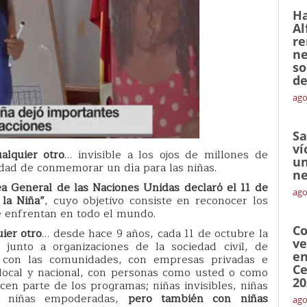
Ha
Al
re
ne
so
de
ago
Sa
ví
alquier otro
… invisible a los ojos de millones de
un
idad de conmemorar un día para las niñas.
ne
a General de las Naciones Unidas declaró el 11 de
ago
 la Niña”
, cuyo objetivo consiste en reconocer los
e enfrentan en todo el mundo.
Co
ier otro
… desde hace 9 años, cada 11 de octubre la
ve
unto a organizaciones de la sociedad civil, de
en
, con las comunidades, con empresas privadas e
Ce
o local y nacional, con personas como usted o como
20
cen parte de los programas; niñas invisibles, niñas
s, niñas empoderadas,
pero también con niñas
ago