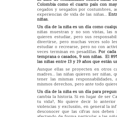
Colombia como el cuarto país con mayo
cegados y sesgados por costumbres, acc
experiencias de vida de las niñas…
Entr
niñas.
Un día de la niña es un día como cualqu
niñas muestran y no son vistas, las 
quieren estudiar, pero sus responsabil
divertirse, pero muchas veces solo les
estudiar o recrearse, pero no con activ
veces terminan en pesadillas.
Por cada
temprana o casados, 9 son niñas. El 89%
las niñas entre 13 y 19 años que están u
Aunque ellas se proyecten en otros ca
madres… las niñas quieren ser niñas, 
tener las mismas responsabilidades, 
mismos derechos, pero ante todo quiere
Un día de la niña es un día para pregun
cambia la historia. Si en lugar de ser 
tu vida?, No quiere decir lo anterio
violencias y exclusión, en general la 
desconocer que las cifras nos deben l
afectando de forma particular a las ni