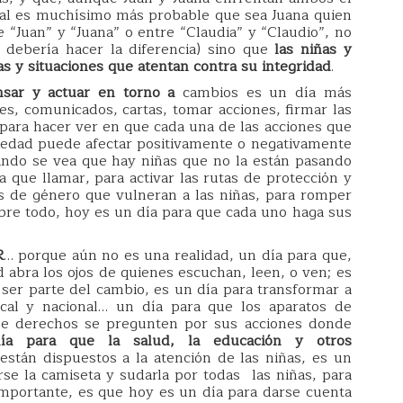
xual es muchísimo más probable que sea Juana quien
re “Juan” y “Juana” o entre “Claudia” y “Claudio”, no
 debería hacer la diferencia) sino que
las niñas y
s y situaciones que atentan contra su integridad
.
nsar y actuar en torno a
cambios es un día más
nes, comunicados, cartas, tomar acciones, firmar las
para hacer ver en que cada una de las acciones que
ociedad puede afectar positivamente o negativamente
uando se vea que hay niñas que no la están pasando
a que llamar, para activar las rutas de protección y
as de género que vulneran a las niñas, para romper
bre todo, hoy es un día para que cada uno haga sus
R
… porque aún no es una realidad, un día para que,
abra los ojos de quienes escuchan, leen, o ven; es
a ser parte del cambio, es un día para transformar a
ocal y nacional… un día para que los aparatos de
o de derechos se pregunten por sus acciones donde
ía para que la salud, la educación y otros
tán dispuestos a la atención de las niñas, es un
rse la camiseta y sudarla por todas las niñas, para
importante, es que hoy es un día para darse cuenta