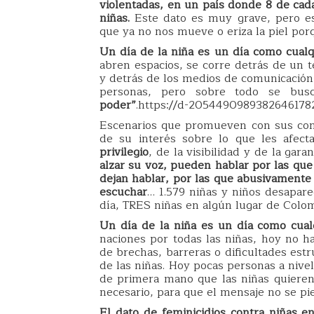
violentadas, en un país donde 8 de cada
niñas.
Este dato es muy grave, pero es
que ya no nos mueve o eriza la piel por
Un día de la niña es un día como cualq
abren espacios, se corre detrás de un 
y detrás de los medios de comunicación,
personas, pero sobre todo se bus
poder”
.https://d-2054490989382646178
Escenarios que promueven con sus con
de su interés sobre lo que les afec
privilegio
, de la visibilidad y de la gar
alzar su voz, pueden hablar por las que
dejan hablar, por las que abusivamente 
escuchar
… 1.579 niñas y niños desapare
día, TRES niñas en algún lugar de Colo
Un día de la niña es un día como cual
naciones por todas las niñas, hoy no ha
de brechas, barreras o dificultades est
de las niñas. Hoy pocas personas a niv
de primera mano que las niñas quieren
necesario, para que el mensaje no se pi
El dato de feminicidios contra niñas e