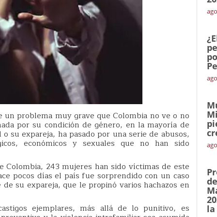
ago
¿E
pe
po
Pe
ago
Mu
Mi
 de un problema muy grave que Colombia no ve o no
pi
nada por su condición de género, en la mayoría de
cr
 o su expareja, ha pasado por una serie de abusos,
ógicos, económicos y sexuales que no han sido
ago
de Colombia, 243 mujeres han sido víctimas de este
Pr
hace pocos días el país fue sorprendido con un caso
de
ue de su expareja, que le propinó varios hachazos en
Ma
20
castigos ejemplares, más allá de lo punitivo, es
la