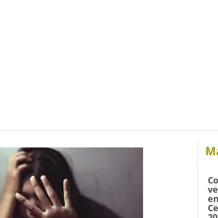
Má
Co
ve
en
Ce
20