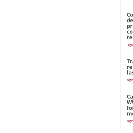
Co
de
pr
co
re
ago
Tr
re
la
ago
Ca
W
fo
mó
ago