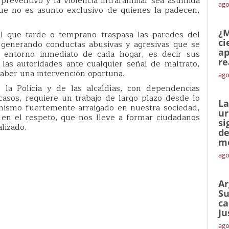
preventivo y la violencia intrafamiliar sea asumida
ago
ue no es asunto exclusivo de quienes la padecen,
¿M
ral que tarde o temprano traspasa las paredes del
ci
 generando conductas abusivas y agresivas que se
ap
l entorno inmediato de cada hogar, es decir sus
re
 las autoridades ante cualquier señal de maltrato,
haber una intervención oportuna.
ago
a Policía y de las alcaldías, con dependencias
casos, requiere un trabajo de largo plazo desde lo
La
hismo fuertemente arraigado en nuestra sociedad,
ur
 en el respeto, que nos lleve a formar ciudadanos
si
lizado.
de
me
ago
Ar
Su
ca
Ju
ago