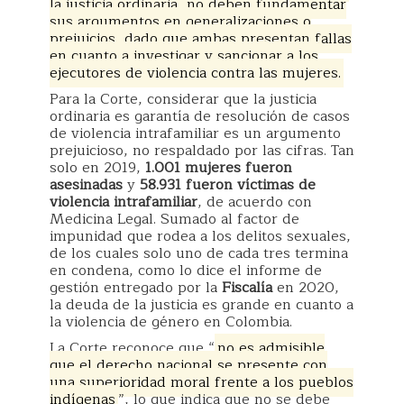
la justicia ordinaria, no deben fundamentar
sus argumentos en generalizaciones o
prejuicios, dado que ambas presentan fallas
en cuanto a investigar y sancionar a los
ejecutores de violencia contra las mujeres.
Para la Corte, considerar que la justicia
ordinaria es garantía de resolución de casos
de violencia intrafamiliar es un argumento
prejuicioso, no respaldado por las cifras. Tan
solo en 2019,
1.001 mujeres fueron
asesinadas
y
58.931 fueron víctimas de
violencia intrafamiliar
, de acuerdo con
Medicina Legal. Sumado al factor de
impunidad que rodea a los delitos sexuales,
de los cuales solo uno de cada tres termina
en condena, como lo dice el informe de
gestión entregado por la
Fiscalía
en 2020,
la deuda de la justicia es grande en cuanto a
la violencia de género en Colombia.
La Corte reconoce que “
no es admisible
que el derecho nacional se presente con
una superioridad moral frente a los pueblos
indígenas
”, lo que indica que no se debe