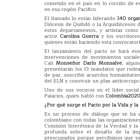
cometido en el país en lo corrido de e
en esa región Pacífico.
El llamado lo están liderando
140 organ
Diócesis de Quibdó o la Arquidiócesos d
estos departamentos, y artistas com
actriz
Carolina Guerra
y los escritore
quienes están haciendo esta convocatoria
El lanzamiento del pacto se hará est
intervenciones de movimientos social
Cali
Monseñor Darío Monsalve
, algun
presentarán los 13 mandatos que rodea
de paz, suscribir acuerdos humanitarios 
del ELN y construir un plan anticorrupc
Uno de sus voceros es el líder socia
Palacios, quien habló con
Colombia202
¿Por qué surge el Pacto por la Vida y la
Es un proceso de diálogo que se ha v
colombiano con todas las organizaciones
Comisión Interétnica de la Verdad y l
profunda sobre el desafío de la i
preocupados porque percibimos que va