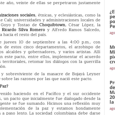
ste año, veinte de ellas se perpetraron justamente
¿E
izaciones sociales
, étnicas, y eclesiásticas, como la
pe
e Cali; universidades y administraciones locales de
po
o Goyo y Tostao de
Choquibtown
, César López, la
Pe
s
Ricardo Silva Romero
y Alfredo Ramos Salcedo,
ago
 hacia el resto del país.
e jueves 10 de septiembre a las 4:00 p.m., con
es de estos cinco departamentos, el arzobispo de
Mu
os alcaldes y gobernadores, y varios artistas. Allí
Mi
n este pacto, entre ellos, implementar el acuerdo
pi
territoriales, retomar los diálogos con la guerrilla
cr
ión.
ago
l y sobreviviente de la masacre de Bojayá Leyner
0
sobre las razones por las que nació este pacto.
Pr
 Paz?
de
Ma
enido haciendo en el Pacífico y el sur occidente
20
, un pacto que inicialmente fue dialogado desde la
la
a gente se fue sumando. Hicimos una reflexión muy
mplementación de la paz y estamos hondamente
ago
 a paso lento. La sociedad colombiana debe darse