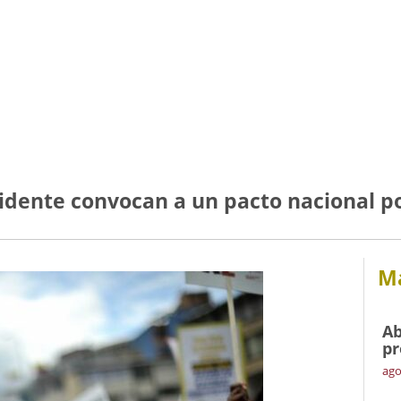
cidente convocan a un pacto nacional por
Má
Ab
pr
ago