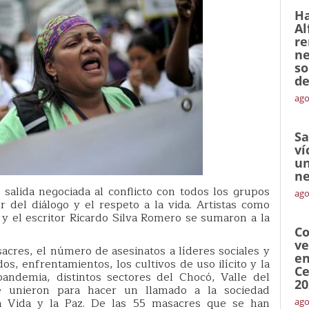
Ha
Al
re
ne
so
de
ago
Sa
ví
un
ne
salida negociada al conflicto con todos los grupos
ago
 del diálogo y el respeto a la vida. Artistas como
a y el escritor Ricardo Silva Romero se sumaron a la
Co
ve
sacres, el número de asesinatos a líderes sociales y
en
s, enfrentamientos, los cultivos de uso ilícito y la
Ce
andemia, distintos sectores del Chocó, Valle del
20
 unieron para hacer un llamado a la sociedad
la Vida y la Paz. De las 55 masacres que se han
ago