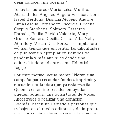
dejar conocer mis poemas.”
Todas las autoras (María Luisa Murillo,
María de los Ángeles Angulo Escobar, Dora
Isabel Berdugo, Dionicia Moreno Aguirre,
Alma Gisella Fernández Escorcia, Briceña
Corpus Stephens, Solmery Casseres
Estrada, Emilia Eneida Valencia, Mary
Grueso Romero, Cecilia Ciesta, Alba Nelly
Murillo y Mirian Díaz Pérez —compiladora
—) han tenido que enfrentar las dificultades
de publicar un ejemplar en tiempos de
pandemia y más aún si es desde una
editorial independiente como Editorial
Tagigo.
Por este motivo, actualmente
lideran una
campaña para recaudar fondos, imprimir y
encuadernar la obra que ya está escrita
.
Quienes estén interesados en ayudar
pueden adquirir una bolsa (tote) de Voces
Ancestrales o realizar una donación.
Además, hacen un llamado a personas que
trabajen en el medio editorial y de imprenta
para ser colaboradores y sacar el proyecto