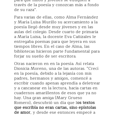
para que niños y jóvenes se eduquen a
través de la poesía y conozcan más a fondo
de su raza”.
Para varias de ellas, como Alma Fernández
y María Luisa Murillo su acercamiento a la
poesía llegó desde muy jóvenes y en las
aulas del colegio. Desde cuarto de primaria
a María Luisa, la docente Eva Cañizales le
entregaba poemas para que leyera en sus
tiempos libres. En el caso de Alma, las
bibliotecas hicieron parte fundamental para
forjar su sueño de ser escritora.
Otras nacieron en en la poesía. Así relata
Dionicia Moreno, una de las autoras. “Crecí
en la poesía, debido a la lejanía con mis
padres, hermanos y amigos, comencé a
escribir cuando apenas aprendía a deletrear
y a cancanear en la lectura, hacia cartas en
cuadernos amarillentos de esos que ya no
hay. Una gran amiga (Mary Grueso
Romero), descubrió un día que l
os textos
que escribía no eran cartas, sino epístolas
de amor
, y desde ese entonces empecé a