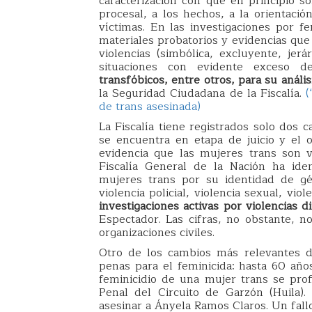
caracterización con que en principio so
procesal, a los hechos, a la orientació
víctimas. En las investigaciones por f
materiales probatorios y evidencias que v
violencias (simbólica, excluyente, jer
situaciones con evidente exceso de
transfóbicos, entre otros, para su anális
la Seguridad Ciudadana de la Fiscalía.
(
de trans asesinada)
La Fiscalía tiene registrados solo dos 
se encuentra en etapa de juicio y el 
evidencia que las mujeres trans son vu
Fiscalía General de la Nación ha ident
mujeres trans por su identidad de gé
violencia policial, violencia sexual, viol
investigaciones activas por violencias d
Espectador. Las cifras, no obstante, n
organizaciones civiles.
Otro de los cambios más relevantes d
penas para el feminicida: hasta 60 año
feminicidio de una mujer trans se pro
Penal del Circuito de Garzón (Huila)
asesinar a Ányela Ramos Claros. Un fallo