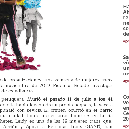
Ha
Al
re
ne
so
de
ago
Sa
ví
un
ne
 de organizaciones, una veintena de mujeres trans
ago
de noviembre de 2019. Piden al Estado investigar
 de estadísticas.
Co
y peluquera.
Murió el pasado 11 de julio a los 41
ve
de ella había levantado su propio negocio, la sacó a
en
apuñaló con sevicia. El crimen ocurrió en el barrio
Ce
misma ciudad donde meses atrás hombres en la vía
20
hetes. Leidy es una de las 19 mujeres trans que,
e Acción y Apoyo a Personas Trans (GAAT), han
ago