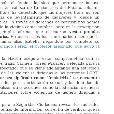
solo al feminicida, sino que permanece incluso
n, en cabeza de funcionarios del Estado. Johanna
Trans ha detectado que las mujeres trans no son
ncias de levantamiento de cadáveres y, desde un
res. “A través de derechos de petición nos hemos
de la víctima como hombre, pero en la descripción
 ejemplo, afirman que el cuerpo
vestía prendas
rios
. En otros casos los funcionarios dicen que la
llamar alias Isabella, negándole por completo su
Rolando Pérez, el profesor asesinado que avivó la
e la Nación asegura estar comprometida con la
es trans. Carmen Torres Malaver, delegada para la
spectador que se viene adelantando una estrategia
s de las violencias dirigidas a las personas LGBTI
.
e sea tipificado como “feminicidio” se encuentra
sados por la orientación sexual y la identidad de
realizan otras acciones, como la instalación de mesas
itaciones sobre violencias de género dirigidas a
a para la Seguridad Ciudadana revisan los radicados
emas de información, con el fin de verificar que la