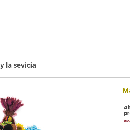
y la sevicia
Má
Ab
pr
ago