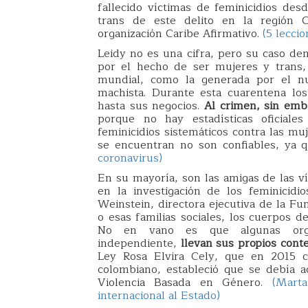
fallecido víctimas de feminicidios de
trans de este delito en la región 
organización Caribe Afirmativo.
(5 lecci
Leidy no es una cifra, pero su caso dem
por el hecho de ser mujeres y trans,
mundial, como la generada por el nue
machista. Durante esta cuarentena los
hasta sus negocios.
Al crimen, sin emb
porque no hay estadísticas oficiale
feminicidios sistemáticos contra las mu
se encuentran no son confiables, ya 
coronavirus)
En su mayoría, son las amigas de las ví
en la investigación de los feminicidio
Weinstein, directora ejecutiva de la F
o esas familias sociales, los cuerpos d
No en vano es que algunas organ
independiente,
llevan sus propios cont
Ley Rosa Elvira Cely, que en 2015 cr
colombiano, estableció que se debía a
Violencia Basada en Género.
(Mart
internacional al Estado)