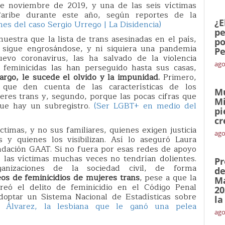
sde noviembre de 2019, y una de las seis víctimas
Caribe durante este año, según reportes de la
¿E
ones del caso Sergio Urrego | La Disidencia)
pe
uestra que la lista de trans asesinadas en el país,
po
 sigue engrosándose, y ni siquiera una pandemia
Pe
vo coronavirus, las ha salvado de la violencia
ago
 feminicidas las han perseguido hasta sus casas,
argo, le sucede el olvido y la impunidad.
Primero,
s que den cuenta de las características de los
Mu
jeres trans y, segundo, porque las pocas cifras que
Mi
que hay un subregistro.
(Ser LGBT+ en medio del
pi
cr
ctimas, y no sus familiares, quienes exigen justicia
ago
s y quienes los visibilizan. Así lo aseguró Laura
undación GAAT. Si no fuera por esas redes de apoyo
e las víctimas muchas veces no tendrían dolientes.
Pr
izaciones de la sociedad civil, de forma
de
eos de feminicidios de mujeres trans
, pese a que la
Ma
eó el delito de feminicidio en el Código Penal
20
doptar un Sistema Nacional de Estadísticas sobre
la
a Álvarez, la lesbiana que le ganó una pelea
ago