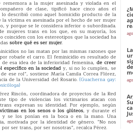
 rememora a la mujer asesinada y violada en el
mpañero de clase, tipificó hace cinco años el
¿M
 lo describió como aquel homicidio producto de la
ci
e la víctima es asesinada por el hecho de ser mujer
ap
, y porque se le considera inferior o subordinada.
re
 de mujeres trans en los que, en su mayoría, los
ago
 coinciden con los estereotipos que la sociedad ha
adas
sobre qué es ser mujer
.
La
inicidios no las matan por las mismas razones que
ur
or robarle el carro. El feminicidio es resultado de
si
, de esa idea de la inferioridad femenina,
de creer
de
l específico en la sociedad
y, si no lo cumplen, se
me
se de ese rol”, sostiene María Camila Correa Flórez,
ncia de la Universidad del Rosario.
(Guacherna gay:
ago
psicóloga)
érez Rincón, coordinadora de proyectos de la Red
Ar
te tipo de violencias los victimarios atacan con
Su
 trans expresan su identidad. Por ejemplo, según
ca
víctimas en los senos o los glúteos
, y durante el
Ju
e y se los ponían en la boca o en la mano. Una
cia, motivada por la identidad de género. “No nos
ago
or ser trans, por ser nosotras”, recalca Pérez.