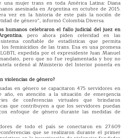
de una mujer trans en toda América Latina: Diana
umanos asesinada en Argentina en octubre de 2015.
ra vez en la historia de este país la noción de
dentidad de género”, informó Colombia Diversa.
s humanos celebraron el fallo judicial del juez en
rgentina
, pero ahora piden celeridad en las
sistema confiable de estadísticas que permita
y los feminicidios de las trans. Esa es una promesa
a LGBTI, expedida por el expresidente Juan Manuel
mandato, pero que no fue reglamentada y hoy no
utela ordenó al Ministerio del Interior ponerla en
en violencias de género?
asadas en género se capacitaron 475 servidores en
 año, en atención a la situación de emergencia
ries de conferencias virtuales que brindaron
icas que contribuyen a que los servidores puedan
 con enfoque de género durante las medidas de
vidores de todo el país se conectaron en 27.609
econferencias que se realizaron durante el primer