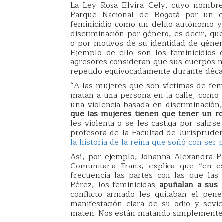
La Ley Rosa Elvira Cely, cuyo nombre
Parque Nacional de Bogotá por un co
feminicidio como un delito autónomo y
discriminación por género, es decir, qu
o por motivos de su identidad de género
Ejemplo de ello son los feminicidios
agresores consideran que sus cuerpos no
repetido equivocadamente durante déc
“A las mujeres que son víctimas de fem
matan a una persona en la calle, como p
una violencia basada en discriminación
que las mujeres tienen que tener un ro
les violenta o se les castiga por salir
profesora de la Facultad de Jurisprude
la historia de la reina que soñó con ser 
Así, por ejemplo, Johanna Alexandra P
Comunitaria Trans, explica que “en es
frecuencia las partes con las que las
Pérez, los feminicidas
apuñalan a sus 
conflicto armado les quitaban el pen
manifestación clara de su odio y sevi
maten. Nos están matando simplemente p