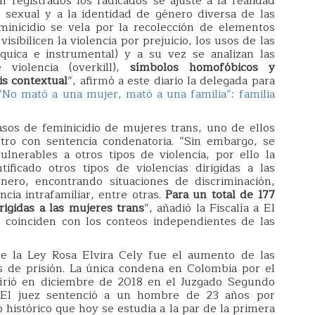
n registrados los radicados se ajuste a la realidad
n sexual y a la identidad de género diversa de las
eminicidio se vela por la recolección de elementos
isibilicen la violencia por prejuicio, los usos de las
árquica e instrumental) y a su vez se analizan las
 violencia (overkill),
símbolos homofóbicos y
is contextual
”, afirmó a este diario la delegada para
“No mató a una mujer, mató a una familia”: familia
casos de feminicidio de mujeres trans, uno de ellos
otro con sentencia condenatoria. “Sin embargo, se
lnerables a otros tipos de violencia, por ello la
ificado otros tipos de violencias dirigidas a las
nero, encontrando situaciones de discriminación,
encia intrafamiliar, entre otras.
Para un total de 177
irigidas a las mujeres trans
”, añadió la Fiscalía a El
o coinciden con los conteos independientes de las
e la Ley Rosa Elvira Cely fue el aumento de las
s de prisión. La única condena en Colombia por el
firió en diciembre de 2018 en el Juzgado Segundo
. El juez sentenció a un hombre de 23 años por
 histórico que hoy se estudia a la par de la primera