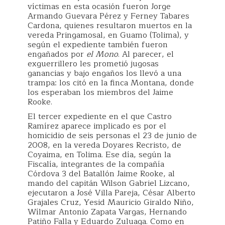
víctimas en esta ocasión fueron Jorge
Armando Guevara Pérez y Ferney Tabares
Cardona, quienes resultaron muertos en la
vereda Pringamosal, en Guamo (Tolima), y
según el expediente también fueron
engañados por
el Mono
. Al parecer, el
exguerrillero les prometió jugosas
ganancias y bajo engaños los llevó a una
trampa: los citó en la finca Montana, donde
los esperaban los miembros del Jaime
Rooke.
El tercer expediente en el que Castro
Ramírez aparece implicado es por el
homicidio de seis personas el 23 de junio de
2008, en la vereda Doyares Recristo, de
Coyaima, en Tolima. Ese día, según la
Fiscalía, integrantes de la compañía
Córdova 3 del Batallón Jaime Rooke, al
mando del capitán Wilson Gabriel Lizcano,
ejecutaron a José Villa Pareja, César Alberto
Grajales Cruz, Yesid Mauricio Giraldo Niño,
Wílmar Antonio Zapata Vargas, Hernando
Patiño Falla y Eduardo Zuluaga. Como en