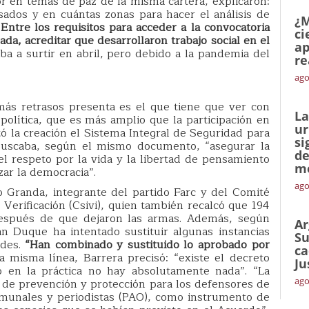
 en temas de paz de la misma cartera, explicaron:
ados y en cuántas zonas para hacer el análisis de
¿M
.
Entre los requisitos para acceder a la convocatoria
ci
da, acreditar que desarrollaron trabajo social en el
ap
ba a surtir en abril, pero debido a la pandemia del
re
ago
ás retrasos presenta es el que tiene que ver con
La
a política, que es más amplio que la participación en
ur
tó la creación el Sistema Integral de Seguridad para
si
e buscaba, según el mismo documento, “asegurar la
de
l respeto por la vida y la libertad de pensamiento
me
zar la democracia”.
ago
 Granda, integrante del partido Farc y del Comité
erificación (Csivi), quien también recalcó que 194
espués de que dejaron las armas. Además, según
Ar
n Duque ha intentado sustituir algunas instancias
Su
des.
“Han combinado y sustituido lo aprobado por
ca
a misma línea, Barrera precisó: “existe el decreto
Ju
o en la práctica no hay absolutamente nada”. “La
ago
a de prevención y protección para los defensores de
omunales y periodistas (PAO), como instrumento de