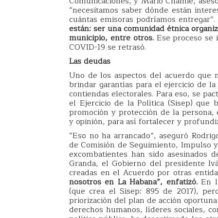
Comunicaciones, y Mario Chamie, asesor
“necesitamos saber dónde están interes
cuántas emisoras podríamos entregar”
están: ser una comunidad étnica organiza
municipio, entre otros.
Ese proceso se i
COVID-19 se retrasó.
Las deudas
Uno de los aspectos del acuerdo que m
brindar garantías para el ejercicio de l
contiendas electorales. Para eso, se pac
el Ejercicio de la Política (Sisep) qu
promoción y protección de la persona, e
y opinión, para así fortalecer y profundi
“Eso no ha arrancado”, aseguró Rodrigo
de Comisión de Seguimiento, Impulso y V
excombatientes han sido asesinados d
Granda, el Gobierno del presidente Ivá
creadas en el Acuerdo por otras entida
nosotros en La Habana”, enfatizó.
En l
(que crea el Sisep: 895 de 2017), per
priorización del plan de acción oportun
derechos humanos, líderes sociales, c