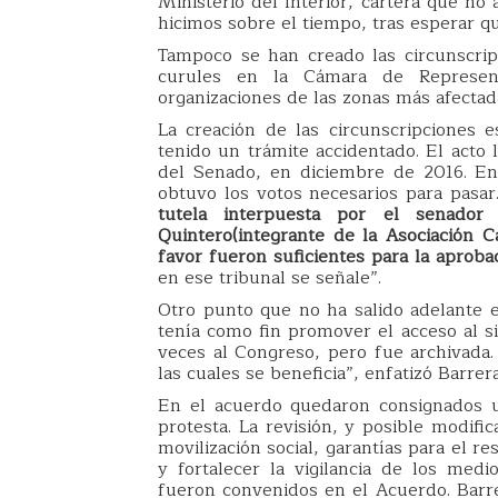
Ministerio del Interior, cartera que no
hicimos sobre el tiempo, tras esperar qu
Tampoco se han creado las circunscripc
curules en la Cámara de Representa
organizaciones de las zonas más afectad
La creación de las circunscripciones 
tenido un trámite accidentado. El acto 
del Senado, en diciembre de 2016. En
obtuvo los votos necesarios para pasar
tutela interpuesta por el senado
Quintero(integrante de la Asociación 
favor fueron suficientes para la aproba
en ese tribunal se señale”.
Otro punto que no ha salido adelante e
tenía como fin promover el acceso al si
veces al Congreso, pero fue archivada.
las cuales se beneficia”, enfatizó Barrera
En el acuerdo quedaron consignados u
protesta. La revisión, y posible modifi
movilización social, garantías para el 
y fortalecer la vigilancia de los medi
fueron convenidos en el Acuerdo. Barr