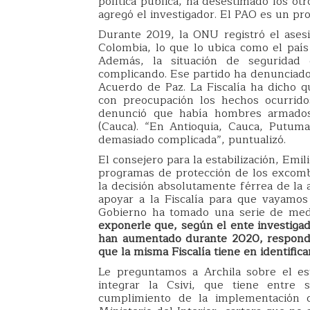
política pública, ha desestimado los ot
agregó el investigador. El PAO es un p
Durante 2019, la ONU registró el ase
Colombia, lo que lo ubica como el país
Además, la situación de seguridad 
complicando. Ese partido ha denunciado
Acuerdo de Paz. La Fiscalía ha dicho 
con preocupación los hechos ocurrido
denunció que había hombres armados 
(Cauca). “En Antioquia, Cauca, Putum
demasiado complicada”, puntualizó.
El consejero para la estabilización, Emil
programas de protección de los excomb
la decisión absolutamente férrea de la 
apoyar a la Fiscalía para que vayamos 
Gobierno ha tomado una serie de medid
exponerle que, según el ente investigad
han aumentado durante 2020, respondi
que la misma Fiscalía tiene en identifica
Le preguntamos a Archila sobre el es
integrar la Csivi, que tiene entre 
cumplimiento de la implementación 