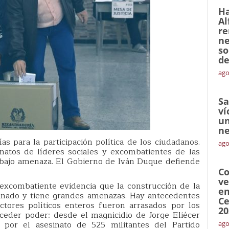
Ha
Al
re
ne
so
de
ago
Sa
ví
un
ne
as para la participación política de los ciudadanos.
ago
natos de líderes sociales y excombatientes de las
 bajo amenaza. El Gobierno de Iván Duque defiende
Co
ve
 excombatiente evidencia que la construcción de la
en
inado y tiene grandes amenazas. Hay antecedentes
Ce
tores políticos enteros fueron arrasados por los
20
ceder poder: desde el magnicidio de Jorge Eliécer
 por el asesinato de 525 militantes del Partido
ago