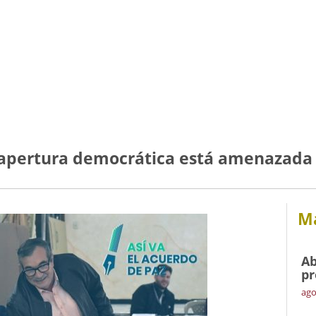
la apertura democrática está amenazada
Má
Ab
pr
ago