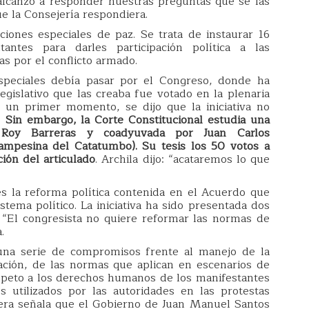
 alcanzó a responder nuestras preguntas que se las
e la Consejería respondiera.
iones especiales de paz. Se trata de instaurar 16
ntes para darles participación política a las
as por el conflicto armado.
especiales debía pasar por el Congreso, donde ha
legislativo que las creaba fue votado en la plenaria
 un primer momento, se dijo que la iniciativa no
.
Sin embargo, la Corte Constitucional estudia una
r Roy Barreras y coadyuvada por Juan Carlos
Campesina del Catatumbo). Su tesis los 50 votos a
ción del articulado
. Archila dijo: “acataremos lo que
s la reforma política contenida en el Acuerdo que
stema político. La iniciativa ha sido presentada dos
 “El congresista no quiere reformar las normas de
.
na serie de compromisos frente al manejo de la
cación, de las normas que aplican en escenarios de
respeto a los derechos humanos de los manifestantes
os utilizados por las autoridades en las protestas
era señala que el Gobierno de Juan Manuel Santos