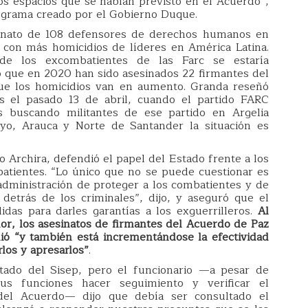
ros espacios que se habían previsto en el Acuerdo”,
rograma creado por el Gobierno Duque.
sinato de 108 defensores de derechos humanos en
 con más homicidios de líderes en América Latina.
de los excombatientes de las Farc se estaría
 que en 2020 han sido asesinados 22 firmantes del
que los homicidios van en aumento. Granda reseñó
s el pasado 13 de abril, cuando el partido FARC
buscando militantes de ese partido en Argelia
ayo, Arauca y Norte de Santander la situación es
io Archira, defendió el papel del Estado frente a los
atientes. “Lo único que no se puede cuestionar es
administración de proteger a los combatientes y de
detrás de los criminales”, dijo, y aseguró que el
as para darles garantías a los exguerrilleros.
Al
or, los asesinatos de firmantes del Acuerdo de Paz
ó “y también está incrementándose la efectividad
rlos y apresarlos”
.
tado del Sisep, pero el funcionario —a pesar de
sus funciones hacer seguimiento y verificar el
del Acuerdo— dijo que debía ser consultado el