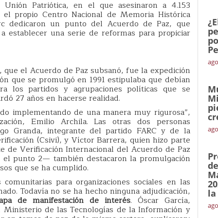
 Unión Patriótica, en el que asesinaron a 4.153
n el propio Centro Nacional de Memoria Histórica
¿E
rc dedicaron un punto del Acuerdo de Paz, que
pe
a establecer una serie de reformas para propiciar
po
Pe
ago
, que el Acuerdo de Paz subsanó, fue la expedición
ción que se promulgó en 1991 estipulaba que debían
a los partidos y agrupaciones políticas que se
Mu
ardó 27 años en hacerse realidad.
Mi
pi
enido implementando de una manera muy rigurosa”,
cr
ización, Emilio Archila. Las otras dos personas
igo Granda, integrante del partido FARC y de la
ago
ficación (Csivi), y Víctor Barrera, quien hizo parte
e de Verificación Internacional del Acuerdo de Paz
Pr
re el punto 2— también destacaron la promulgación
de
sos que se ha cumplido.
Ma
 comunitarias para organizaciones sociales en las
20
mado. Todavía no se ha hecho ninguna adjudicación,
la
apa de manifestación de interés
. Óscar García,
ago
 Ministerio de las Tecnologías de la Información y