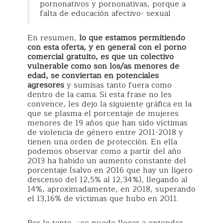
pornonativos y pornonativas, porque a
falta de educación afectivo- sexual
En resumen,
lo que estamos permitiendo
con esta oferta, y en general con el porno
comercial gratuito, es que un colectivo
vulnerable como son los/as menores de
edad, se conviertan en potenciales
agresores
y sumisas tanto fuera como
dentro de la cama. Si esta frase no les
convence, les dejo la siguiente gráfica en la
que se plasma el porcentaje de mujeres
menores de 19 años que han sido víctimas
de violencia de género entre 2011-2018 y
tienen una orden de protección. En ella
podemos observar como a partir del año
2013 ha habido un aumento constante del
porcentaje (salvo en 2016 que hay un ligero
descenso del 12,5% al 12,34%), llegando al
14%, aproximadamente, en 2018, superando
el 13,16% de víctimas que hubo en 2011.