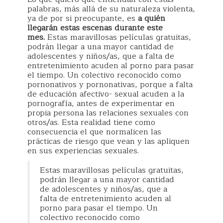
palabras, más allá de su naturaleza violenta,
ya de por si preocupante, es
a quién
llegarán estas escenas durante este
mes.
Estas maravillosas películas gratuitas,
podrán llegar a una mayor cantidad de
adolescentes y niños/as, que a falta de
entretenimiento acuden al porno para pasar
el tiempo. Un colectivo reconocido como
pornonativos y pornonativas, porque a falta
de educación afectivo- sexual acuden a la
pornografía, antes de experimentar en
propia persona las relaciones sexuales con
otros/as. Esta realidad tiene como
consecuencia el que normalicen las
prácticas de riesgo que vean y las apliquen
en sus experiencias sexuales.
Estas maravillosas películas gratuitas,
podrán llegar a una mayor cantidad
de adolescentes y niños/as, que a
falta de entretenimiento acuden al
porno para pasar el tiempo. Un
colectivo reconocido como