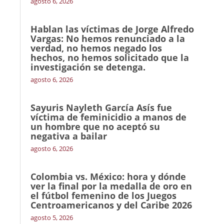
agosto 6, 2026
Hablan las víctimas de Jorge Alfredo
Vargas: No hemos renunciado a la
verdad, no hemos negado los
hechos, no hemos solicitado que la
investigación se detenga.
agosto 6, 2026
Sayuris Nayleth García Asís fue
víctima de feminicidio a manos de
un hombre que no aceptó su
negativa a bailar
agosto 6, 2026
Colombia vs. México: hora y dónde
ver la final por la medalla de oro en
el fútbol femenino de los Juegos
Centroamericanos y del Caribe 2026
agosto 5, 2026