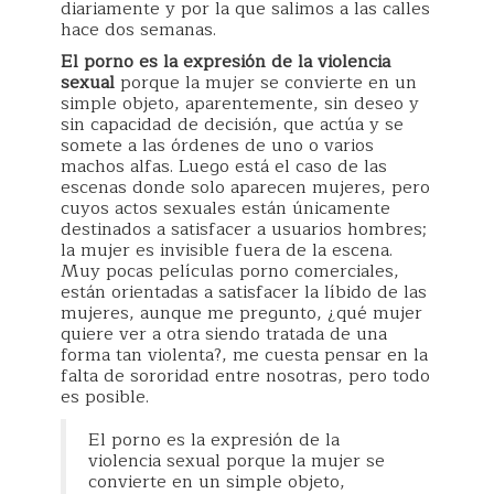
diariamente y por la que salimos a las calles
hace dos semanas.
El porno es la expresión de la violencia
sexual
porque la mujer se convierte en un
simple objeto, aparentemente, sin deseo y
sin capacidad de decisión, que actúa y se
somete a las órdenes de uno o varios
machos alfas. Luego está el caso de las
escenas donde solo aparecen mujeres, pero
cuyos actos sexuales están únicamente
destinados a satisfacer a usuarios hombres;
la mujer es invisible fuera de la escena.
Muy pocas películas porno comerciales,
están orientadas a satisfacer la líbido de las
mujeres, aunque me pregunto, ¿qué mujer
quiere ver a otra siendo tratada de una
forma tan violenta?, me cuesta pensar en la
falta de sororidad entre nosotras, pero todo
es posible.
El porno es la expresión de la
violencia sexual porque la mujer se
convierte en un simple objeto,