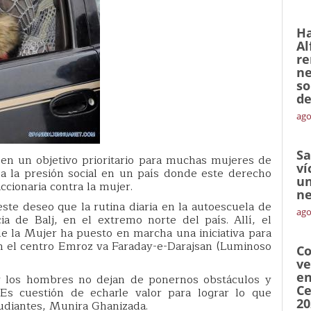
Ha
Al
re
ne
so
de
ago
Sa
 en un objetivo prioritario para muchas mujeres de
ví
 la presión social en un país donde este derecho
un
accionaria contra la mujer.
ne
te deseo que la rutina diaria en la autoescuela de
ago
cia de Balj, en el extremo norte del país. Allí, el
e la Mujer ha puesto en marcha una iniciativa para
 en el centro Emroz va Faraday-e-Darajsan (Luminoso
Co
ve
en
 y los hombres no dejan de ponernos obstáculos y
Ce
Es cuestión de echarle valor para lograr lo que
20
udiantes, Munira Ghanizada.