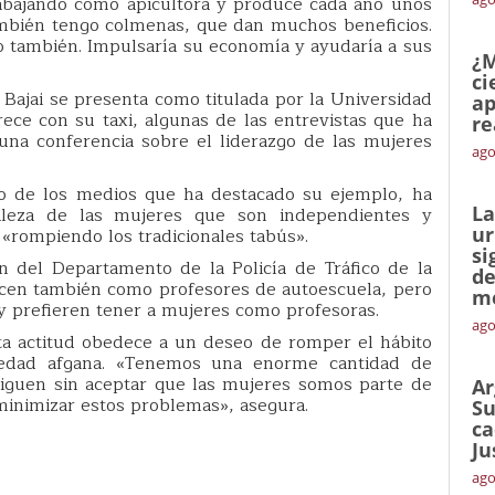
rabajando como apicultora y produce cada año unos
ambién tengo colmenas, que dan muchos beneficios.
o también. Impulsaría su economía y ayudaría a sus
¿M
ci
 Bajai se presenta como titulada por la Universidad
ap
ece con su taxi, algunas de las entrevistas que ha
re
una conferencia sobre el liderazgo de las mujeres
ago
no de los medios que ha destacado su ejemplo, ha
La
taleza de las mujeres que son independientes y
ur
 «rompiendo los tradicionales tabús».
si
n del Departamento de la Policía de Tráfico de la
de
ercen también como profesores de autoescuela, pero
me
y prefieren tener a mujeres como profesoras.
ago
ta actitud obedece a un deseo de romper el hábito
iedad afgana. «Tenemos una enorme cantidad de
iguen sin aceptar que las mujeres somos parte de
Ar
a minimizar estos problemas», asegura.
Su
ca
Ju
ago