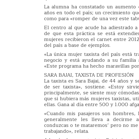
La alumna ha constatado un aumento d
años en todo el país; un crecimiento qu
como para «romper de una vez este tabú 
El centro al que acude ha adiestrado a
de que esta práctica se está extendi
mujeres recibieron el carnet entre 2012
del país a base de ejemplos.
«La única mujer taxista del país está t
negocio y está ayudando a su familia a
«Este programa ha hecho maravillas por 
SARA BAJAI, TAXISTA DE PROFESIÓN
La taxista es Sara Bajai, de 44 años y 
de ser taxista», sostiene. «Estoy sir
principalmente, se siente muy cómodas v
que si hubiera más mujeres taxistas, uti
ellas. Gana al día entre 500 y 1.000 afga
«Cuando mis pasajeros son hombres, l
generalmente les lleva a decirme a
conduzcas o te mataremos’ pero no me 
trabajando», relata.