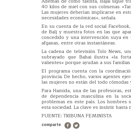
Además de como taxista, Bajai sigue t
40 kilos de miel con sus colmenas. «T
Las mujeres deberían implicarse en est
necesidades económicas», señala.
En su cuenta de la red social Facebook,
de Balj y muestra fotos en las que apar
concedido y una intervención suya en 
afganas, entre otras instantáneas.
La cadena de televisión Tolo News, u
subrayado que Bahai ilustra «la for
valientes» porque ayudan a sus familias
El programa cuenta con la coordinació
provincia. De hecho, varios agentes ej
las mujeres no están del todo cómodas 
Para Hamida, una de las profesoras, es
de dependencia masculina en la soc
problemas en este país. Los hombres s
esta sociedad. La clave es insistir hast
FUENTE: TRIBUNA FEMINISTA
comparte