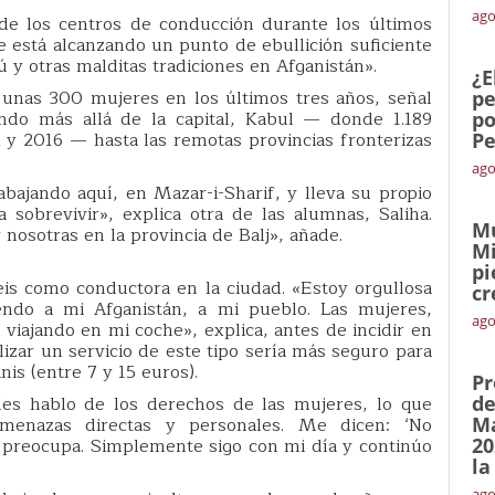
ago
e los centros de conducción durante los últimos
e está alcanzando un punto de ebullición suficiente
y otras malditas tradiciones en Afganistán».
¿E
 unas 300 mujeres en los últimos tres años, señal
pe
endo más allá de la capital, Kabul — donde 1.189
po
 y 2016 — hasta las remotas provincias fronterizas
Pe
ago
rabajando aquí, en Mazar-i-Sharif, y lleva su propio
 sobrevivir», explica otra de las alumnas, Saliha.
Mu
nosotras en la provincia de Balj», añade.
Mi
pi
seis como conductora en la ciudad. «Estoy orgullosa
cr
viendo a mi Afganistán, a mi pueblo. Las mujeres,
ago
iajando en mi coche», explica, antes de incidir en
lizar un servicio de este tipo sería más seguro para
nis (entre 7 y 15 euros).
Pr
es hablo de los derechos de las mujeres, lo que
de
menazas directas y personales. Me dicen: ‘No
Ma
preocupa. Simplemente sigo con mi día y continúo
20
la
ago