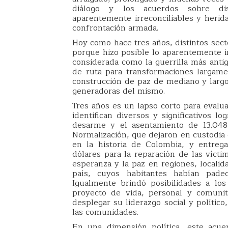
diálogo y los acuerdos sobre dist
aparentemente irreconciliables y heri
confrontación armada.
Hoy como hace tres años, distintos sect
porque hizo posible lo aparentemente im
considerada como la guerrilla más antig
de ruta para transformaciones largam
construcción de paz de mediano y largo
generadoras del mismo.
Tres años es un lapso corto para evalua
identifican diversos y significativos l
desarme y el asentamiento de 13.048 
Normalización, que dejaron en custodia 
en la historia de Colombia, y entreg
dólares para la reparación de las vícti
esperanza y la paz en regiones, localid
país, cuyos habitantes habían padec
Igualmente brindó posibilidades a l
proyecto de vida, personal y comunit
desplegar su liderazgo social y polític
las comunidades.
En una dimensión política, este acue