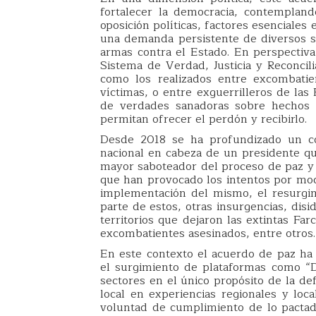
fortalecer la democracia, contemplando
oposición políticas, factores esenciale
una demanda persistente de diversos s
armas contra el Estado. En perspectiva 
Sistema de Verdad, Justicia y Reconcili
como los realizados entre excombatien
víctimas, o entre exguerrilleros de las 
de verdades sanadoras sobre hechos v
permitan ofrecer el perdón y recibirlo.
Desde 2018 se ha profundizado un co
nacional en cabeza de un presidente qu
mayor saboteador del proceso de paz y
que han provocado los intentos por modi
implementación del mismo, el resurgim
parte de estos, otras insurgencias, disi
territorios que dejaron las extintas Far
excombatientes asesinados, entre otros.
En este contexto el acuerdo de paz ha f
el surgimiento de plataformas como “
sectores en el único propósito de la d
local en experiencias regionales y loc
voluntad de cumplimiento de lo pactad