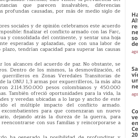
ancias que parecen insalvables, diferencias
das profundas causadas, por más de medio siglo de
Ha
Al
ores sociales y de opinión celebramos este acuerdo
re
posible: finalizar el conflicto armado con las Farc,
ne
ua y consolidada del continente, y sentar una hoja
so
ente esperadas y aplazadas, que con una labor de
de
 plazo, tendrían capacidad para superar las causas
ago
r los alcances del acuerdo de paz. No obstante, se
Sa
ogros. Dentro de los mismos, la desmovilización, el
ví
guerrilleros en Zonas Veredales Transitorias de
un
de la ONU 1,3 armas por exguerrilleros, la más alta
ne
aron 2.114.350.000 pesos colombianos y 450.000
mas. También ofreció oportunidades para la vida, la
ago
ades y veredas ubicadas a lo largo y ancho de este
ido el múltiple impacto del conflicto armado.
os excombatientes para que comenzaran un nuevo
Co
ario, dejando atrás la dureza de la guerra, para
ve
o, reencontrarse con sus familias y reincorporarse a
en
Ce
20
rdo ha generado la posibilidad de profundizar y