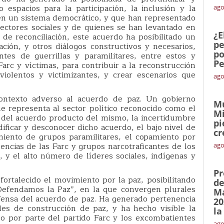
 espacios para la participación, la inclusión y la
ago
s en un sistema democrático, y que han representado
ectores sociales y de quienes se han levantado en
¿E
de reconciliación, este acuerdo ha posibilitado un
pe
ación, y otros diálogos constructivos y necesarios,
po
tes de guerrillas y paramilitares, entre estos y
Pe
Farc y víctimas, para contribuir a la reconstrucción
iolentos y victimizantes, y crear escenarios que
ago
ntexto adverso al acuerdo de paz. Un gobierno
Mu
e representa al sector político reconocido como el
Mi
 del acuerdo producto del mismo, la incertidumbre
pi
ficar y desconocer dicho acuerdo, el bajo nivel de
cr
iento de grupos paramilitares, el copamiento por
dencias de las Farc y grupos narcotraficantes de los
ago
c, y el alto número de líderes sociales, indígenas y
Pr
ortalecido el movimiento por la paz, posibilitando
de
Defendamos la Paz”, en la que convergen plurales
Ma
efensa del acuerdo de paz. Ha generado pertenencia
20
ales de construcción de paz, y ha hecho visible la
la
o por parte del partido Farc y los excombatientes
ago