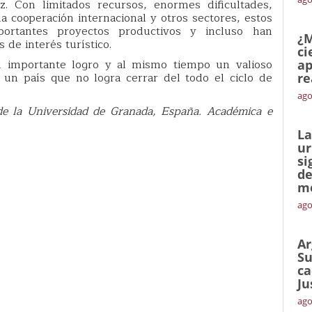
 Con limitados recursos, enormes dificultades,
 cooperación internacional y otros sectores, estos
portantes proyectos productivos y incluso han
¿M
 de interés turístico.
ci
n importante logro y al mismo tiempo un valioso
ap
un país que no logra cerrar del todo el ciclo de
re
ago
de la Universidad de Granada, España. Académica e
La
ur
si
de
me
ago
Ar
Su
ca
Ju
ago