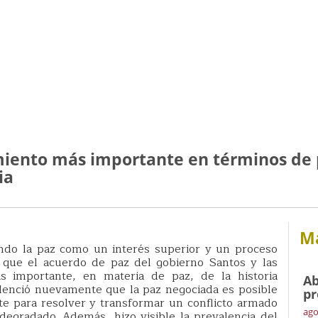
imiento más importante en términos de 
ia
Má
endo la paz como un interés superior y un proceso
e que el acuerdo de paz del gobierno Santos y las
s importante, en materia de paz, de la historia
Ab
denció nuevamente que la paz negociada es posible
pr
e para resolver y transformar un conflicto armado
ago
egradado. Además, hizo visible la prevalencia del