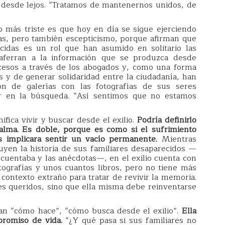
 desde lejos. “Tratamos de mantenernos unidos, de
 más triste es que hoy en día se sigue ejerciendo
as, pero también escepticismo, porque afirman que
cidas es un rol que han asumido en solitario las
e aferran a la información que se produzca desde
cesos a través de los abogados y, como una forma
os y de generar solidaridad entre la ciudadanía, han
ión de galerías con las fotografías de sus seres
r en la búsqueda. “Así sentimos que no estamos
nifica vivir y buscar desde el exilio.
Podría definirlo
lma. Es doble, porque es como si el sufrimiento
 implicara sentir un vacío permanente.
Mientras
yen la historia de sus familiares desaparecidos —
recuentaba y las anécdotas—, en el exilio cuenta con
ografías y unos cuantos libros, pero no tiene más
 contexto extraño para tratar de revivir la memoria.
es queridos, sino que ella misma debe reinventarse
tan “cómo hace”, “cómo busca desde el exilio”.
Ella
promiso de vida.
“¿Y qué pasa si sus familiares no