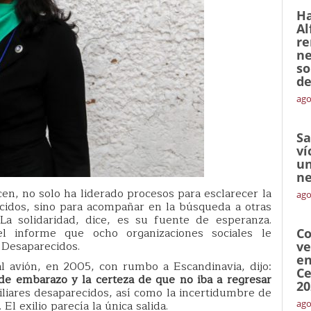
Ha
Al
re
ne
so
de
ago
Sa
ví
un
ne
cen, no solo ha liderado procesos para esclarecer la
ago
ecidos, sino para acompañar en la búsqueda a otras
La solidaridad, dice, es su fuente de esperanza.
l informe que ocho organizaciones sociales le
Co
 Desaparecidos.
ve
en
l avión, en 2005, con rumbo a Escandinavia, dijo:
Ce
de embarazo y la certeza de que no iba a regresar
20
liares desaparecidos, así como la incertidumbre de
El exilio parecía la única salida.
ago