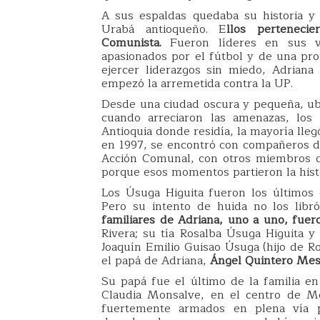
A sus espaldas quedaba su historia y 
Urabá antioqueño. E
llos perteneci
Comunista.
Fueron líderes en sus v
apasionados por el fútbol y de una pro
ejercer liderazgos sin miedo, Adriana
empezó la arremetida contra la UP.
Desde una ciudad oscura y pequeña, ub
cuando arreciaron las amenazas, los 
Antioquia donde residía, la mayoría lleg
en 1997, se encontró con compañeros de
Acción Comunal, con otros miembros d
porque esos momentos partieron la histo
Los Úsuga Higuita fueron los últimos e
Pero su intento de huida no los libró
familiares de Adriana, uno a uno, fuer
Rivera; su tía Rosalba Úsuga Higuita 
Joaquín Emilio Guisao Úsuga (hijo de R
el papá de Adriana,
Ángel Quintero Mes
Su papá fue el último de la familia e
Claudia Monsalve, en el centro de M
fuertemente armados en plena vía p