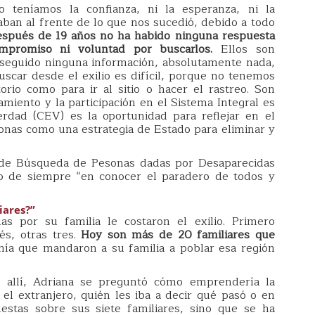
 teníamos la confianza, ni la esperanza, ni la
taban al frente de lo que nos sucedió, debido a todo
espués de 19 años no ha habido ninguna respuesta
promiso ni voluntad por buscarlos.
Ellos son
seguido ninguna información, absolutamente nada,
uscar desde el exilio es difícil, porque no tenemos
orio como para ir al sitio o hacer el rastreo. Son
ento y la participación en el Sistema Integral es
rdad (CEV) es la oportunidad para reflejar en el
onas como una estrategia de Estado para eliminar y
.
de Búsqueda de Pesonas dadas por Desaparecidas
 de siempre “en conocer el paradero de todos y
iares?”
 por su familia le costaron el exilio. Primero
s, otras tres.
Hoy son más de 20 familiares que
onía que mandaron a su familia a poblar esa región
allí, Adriana se preguntó cómo emprendería la
l extranjero, quién les iba a decir qué pasó o en
estas sobre sus siete familiares, sino que se ha