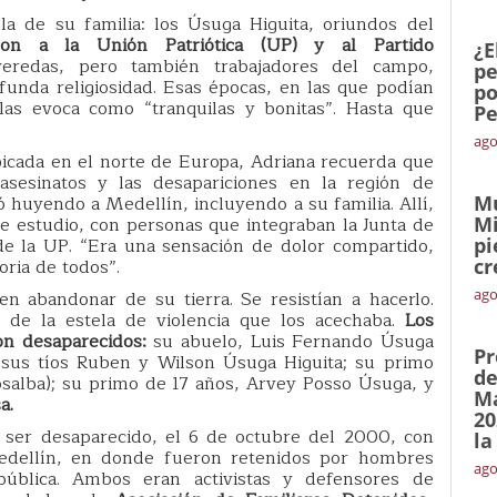
la de su familia: los Úsuga Higuita, oriundos del
eron a la Unión Patriótica (UP) y al Partido
¿E
eredas, pero también trabajadores del campo,
pe
funda religiosidad. Esas épocas, en las que podían
po
 las evoca como “tranquilas y bonitas”. Hasta que
Pe
ago
icada en el norte de Europa, Adriana recuerda que
asesinatos y las desapariciones en la región de
ó huyendo a Medellín, incluyendo a su familia. Allí,
Mu
 estudio, con personas que integraban la Junta de
Mi
e la UP. “Era una sensación de dolor compartido,
pi
ria de todos”.
cr
ago
n abandonar de su tierra. Se resistían a hacerlo.
 de la estela de violencia que los acechaba.
Los
on desaparecidos:
su abuelo, Luis Fernando Úsuga
Pr
y sus tíos Ruben y Wilson Úsuga Higuita; su primo
de
osalba); su primo de 17 años, Arvey Posso Úsuga, y
Ma
a.
20
n ser desaparecido, el 6 de octubre del 2000, con
la
edellín, en donde fueron retenidos por hombres
ago
ública. Ambos eran activistas y defensores de