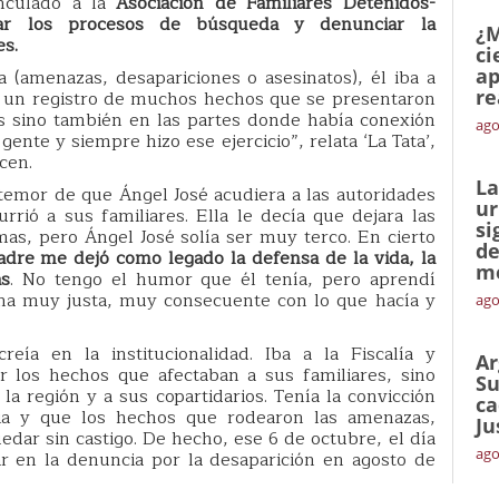
culado a la
Asociación de Familiares Detenidos-
erar los procesos de búsqueda y denunciar la
¿M
es.
ci
ap
 (amenazas, desapariciones o asesinatos), él iba a
re
nía un registro de muchos hechos que se presentaron
os sino también en las partes donde había conexión
ago
ente y siempre hizo ese ejercicio”, relata ‘La Tata’,
cen.
La
emor de que Ángel José acudiera a las autoridades
ur
rrió a sus familiares. Ella le decía que dejara las
si
as, pero Ángel José solía ser muy terco. En cierto
de
dre me dejó como legado la defensa de la vida, la
me
ás
. No tengo el humor que él tenía, pero aprendí
na muy justa, muy consecuente con lo que hacía y
ago
reía en la institucionalidad. Iba a la Fiscalía y
Ar
 los hechos que afectaban a sus familiares, sino
Su
la región y a sus copartidarios. Tenía la convicción
ca
cia y que los hechos que rodearon las amenazas,
Ju
edar sin castigo. De hecho, ese 6 de octubre, el día
ago
r en la denuncia por la desaparición en agosto de