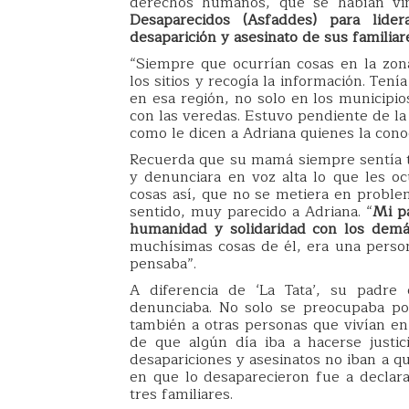
derechos humanos, que se habían vin
Desaparecidos (Asfaddes) para lid
desaparición y asesinato de sus familiar
“Siempre que ocurrían cosas en la zona
los sitios y recogía la información. Te
en esa región, no solo en los municipi
con las veredas. Estuvo pendiente de la g
como le dicen a Adriana quienes la cono
Recuerda que su mamá siempre sentía t
y denunciara en voz alta lo que les ocu
cosas así, que no se metiera en problem
sentido, muy parecido a Adriana. “
Mi pa
humanidad y solidaridad con los dem
muchísimas cosas de él, era una perso
pensaba”.
A diferencia de ‘La Tata’, su padre c
denunciaba. No solo se preocupaba por
también a otras personas que vivían en 
de que algún día iba a hacerse justi
desapariciones y asesinatos no iban a qu
en que lo desaparecieron fue a declara
tres familiares.