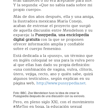
eran sandeces o no era aceptable para mí».
Y la segunda: «Que no sabía nada sobre mi
propio cuerpo».
Más de dos años después, ella y una amiga,
la ilustradora mexicana María Conejo,
acaban de estrenar el proyecto que surgió
de aquella discusión entre Mendelson y su
expareja: la
Pussypedia
,
una enciclopedia
digital gratuita
con la que se proponen
ofrecer información amplia y confiable
sobre el cuerpo femenino.
Está dedicada a la «pussy», un término que
en inglés coloquial se usa para la vulva pero
al que ellas han dado su propia definición:
«una combinación de vagina, vulva, clítoris,
útero, vejiga, recto, ano y quién sabe, quizá
algunos testículos», según explican en su
página web,
http://www.pussypedia.net
.
Foto: BBC. Zoe Mendelson tuvo la idea de crear la
Pussypedia después de una discusión con su exnovio.
Pero, en pleno siglo XXI, con el movimiento
#MeToo en boga, la educación sexual