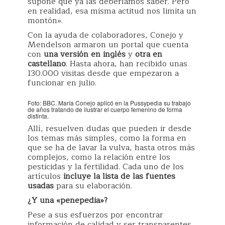
supone que ya las deberíamos saber. Pero
en realidad, esa misma actitud nos limita un
montón».
Con la ayuda de colaboradores, Conejo y
Mendelson armaron un portal que cuenta
con
una versión en inglés
y
otra en
castellano
. Hasta ahora, han recibido unas
130.000 visitas desde que empezaron a
funcionar en julio.
Foto: BBC. María Conejo aplicó en la Pussypedia su trabajo
de años tratando de ilustrar el cuerpo femenino de forma
distinta.
Allí, resuelven dudas que pueden ir desde
los temas más simples, como la forma en
que se ha de lavar la vulva, hasta otros más
complejos, como la relación entre los
pesticidas y la fertilidad. Cada uno de los
artículos
incluye la lista de las fuentes
usadas
para su elaboración.
¿Y una «
p
enepedia»?
Pese a sus esfuerzos por encontrar
información de calidad y ser transparentes,