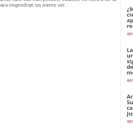
 para engendran un nuevo ser.
¿M
ci
ap
re
ago
La
ur
si
de
me
ago
Ar
Su
ca
Ju
ago