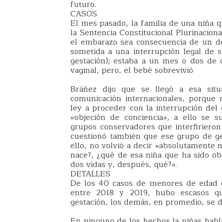
futuro.
CASOS
El mes pasado, la familia de una niña q
la Sentencia Constitucional Plurinacion
el embarazo sea consecuencia de un del
sometida a una interrupción legal de 
gestación); estaba a un mes o dos de d
vaginal, pero, el bebé sobrevivió
Bráñez dijo que se llegó a esa situ
comunicación internacionales, porque
ley a proceder con la interrupción del
«objeción de conciencia», a ello se s
grupos conservadores que interfirieron 
cuestionó también que ese grupo de ge
ello, no volvió a decir «absolutamente 
nace?, ¿qué de esa niña que ha sido obl
dos vidas y, después, qué?».
DETALLES
De los 40 casos de menores de edad e
entre 2018 y 2019, hubo escasos q
gestación, los demás, en promedio, se 
En ninguno de los hechos la niñas habla