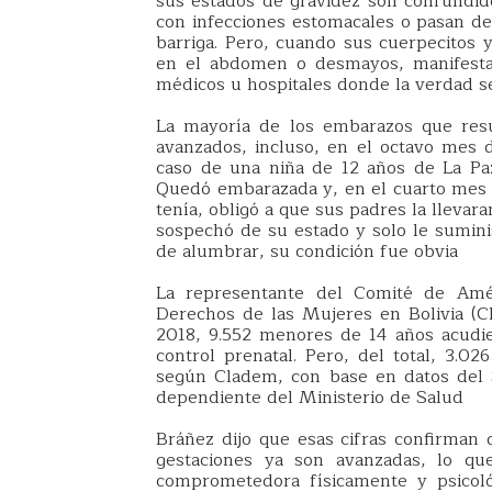
sus estados de gravidez son confundido
con infecciones estomacales o pasan d
barriga. Pero, cuando sus cuerpecitos
en el abdomen o desmayos, manifestac
médicos u hospitales donde la verdad 
La mayoría de los embarazos que resu
avanzados, incluso, en el octavo mes 
caso de una niña de 12 años de La Pa
Quedó embarazada y, en el cuarto mes d
tenía, obligó a que sus padres la lleva
sospechó de su estado y solo le sumini
de alumbrar, su condición fue obvia
La representante del Comité de Amér
Derechos de las Mujeres en Bolivia (C
2018, 9.552 menores de 14 años acudie
control prenatal. Pero, del total, 3.
según Cladem, con base en datos del 
dependiente del Ministerio de Salud
Bráñez dijo que esas cifras confirman 
gestaciones ya son avanzadas, lo q
comprometedora físicamente y psicol