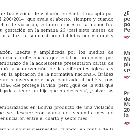
¿E
ue fue víctima de violación en Santa Cruz optó por
pe
al 206/2014, que avala el aborto, siempre y cuando
po
ito de violación, estupro o incesto. La menor fue
Pe
su gestación en la semana 26 (casi siete meses de
ar a luz. Le suministraron tabletas por vía oral y
ago
ación, inédita y amplificada por los medios de
Mu
 muchos profesionales que estaban ordenados por
Mi
 embarazo de la adolescente presentaron cartas de
pi
umó la «intervención de las diferentes iglesias y
cr
en la aplicación de la normativa nacional». Bráñez
ago
nte -conservadora- haya bautizado al bebé y, tras
nada». «Se protege la vida, pero ¿qué de la vida que
igada a tener un hijo que no deseaba?, ¿salvar las
Pr
de
Ma
mbarazadas en Bolivia producto de una violación
20
ue se descubrieron antes del segundo mes de
la
denunciaron entre el cuarto y sexto mes
ago
ron, sino sus cuerpecitos, cuando, en contra de la