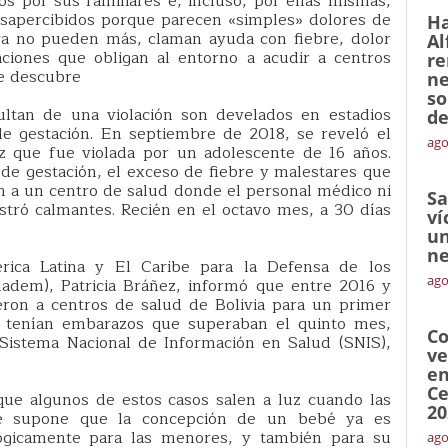
s por sus familiares e, incluso, por ellas mismas,
esapercibidos porque parecen «simples» dolores de
Ha
 ya no pueden más, claman ayuda con fiebre, dolor
Al
iones que obligan al entorno a acudir a centros
re
se descubre
ne
so
ltan de una violación son develados en estadios
de
de gestación. En septiembre de 2018, se reveló el
ago
z que fue violada por un adolescente de 16 años.
e gestación, el exceso de fiebre y malestares que
ran a un centro de salud donde el personal médico ni
Sa
stró calmantes. Recién en el octavo mes, a 30 días
ví
un
ne
ica Latina y El Caribe para la Defensa de los
ago
ladem), Patricia Bráñez, informó que entre 2016 y
ron a centros de salud de Bolivia para un primer
026 tenían embarazos que superaban el quinto mes,
Co
Sistema Nacional de Información en Salud (SNIS),
ve
en
Ce
que algunos de estos casos salen a luz cuando las
20
ue supone que la concepción de un bebé ya es
ógicamente para las menores, y también para su
ago