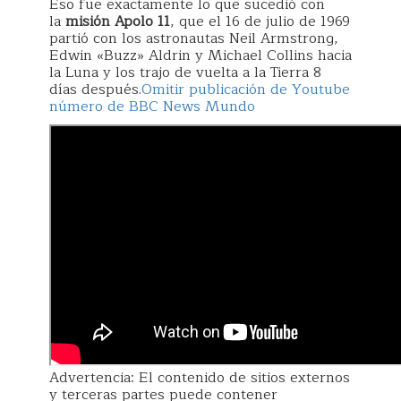
Eso fue exactamente lo que sucedió con
la
misión Apolo 11
, que el 16 de julio de 1969
partió con los astronautas Neil Armstrong,
Edwin «Buzz» Aldrin y Michael Collins hacia
la Luna y los trajo de vuelta a la Tierra 8
días después.
Omitir publicación de Youtube
número de BBC News Mundo
Advertencia: El contenido de sitios externos
y terceras partes puede contener