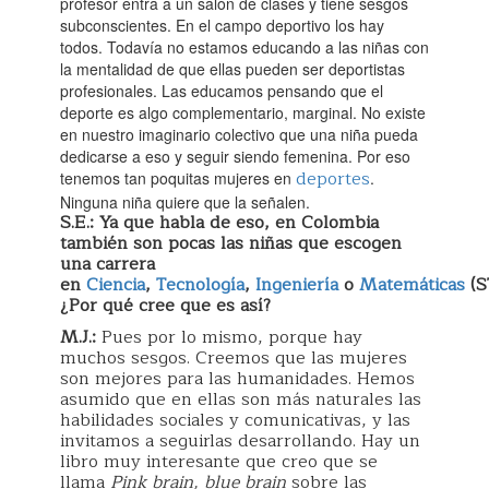
profesor entra a un salón de clases y tiene sesgos
subconscientes. En el campo deportivo los hay
todos. Todavía no estamos educando a las niñas con
la mentalidad de que ellas pueden ser deportistas
profesionales. Las educamos pensando que el
deporte es algo complementario, marginal. No existe
en nuestro imaginario colectivo que una niña pueda
dedicarse a eso y seguir siendo femenina. Por eso
deportes
tenemos tan poquitas mujeres en
.
Ninguna niña quiere que la señalen.
S.E.: Ya que habla de eso, en Colombia
también son pocas las niñas que escogen
una carrera
en
Ciencia
,
Tecnología
,
Ingeniería
o
Matemáticas
(S
¿Por qué cree que es así?
M.J.:
Pues por lo mismo, porque hay
muchos sesgos. Creemos que las mujeres
son mejores para las humanidades. Hemos
asumido que en ellas son más naturales las
habilidades sociales y comunicativas, y las
invitamos a seguirlas desarrollando. Hay un
libro muy interesante que creo que se
llama
Pink brain, blue brain
sobre las