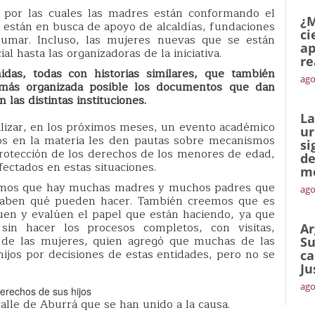
 por las cuales las madres están conformando el
¿M
están en busca de apoyo de alcaldías, fundaciones
ci
 sumar. Incluso, las mujeres nuevas que se están
ap
l hasta las organizadoras de la iniciativa.
re
das, todas con historias similares, que también
ago
más organizada posible los documentos que dan
las distintas instituciones.
La
lizar, en los próximos meses, un evento académico
ur
tos en la materia les den pautas sobre mecanismos
si
protección de los derechos de los menores de edad,
de
fectados en estas situaciones.
me
emos que hay muchas madres y muchos padres que
ago
 saben qué pueden hacer. También creemos que es
quen y evalúen el papel que están haciendo, ya que
in hacer los procesos completos, con visitas,
Ar
a de las mujeres, quien agregó que muchas de las
Su
ijos por decisiones de estas entidades, pero no se
ca
Ju
ago
lle de Aburrá que se han unido a la causa.