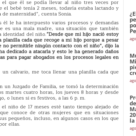
el que él se podía llevar al niño tres veces por
el bebé tenía 2 meses, todavía estaba lactando y
¿E
ia de maternidad”, cuenta Sonia.
pe
s él le ha interpuesto varios procesos y demandas
po
e es una mala madre, una situación que también
Pe
a identidad del niño.
“Desde que mi hijo nació estoy
ago
a planilla cada que recoge a mi hijo porque a pesar
 no permitirle ningún contacto con el niño”, dijo la
ha dedicado a atacarla y esto le ha generado daños
Mu
cas para pagar abogados en los procesos legales en
Mi
pi
 un calvario, me toca llenar una planilla cada que
cr
ago
en un Juzgado de Familia, se tomó la determinación
os martes cuatro horas, los jueves 8 horas y desde
Pr
, o lunes si es festivos, a las 6 p. m.
de
el niño de 17 meses esté tanto tiempo alejado de
Ma
 que conoce de otras mujeres que en situaciones
20
sus pequeños, incluso, en algunos casos en los que
la
or ellas.
ago