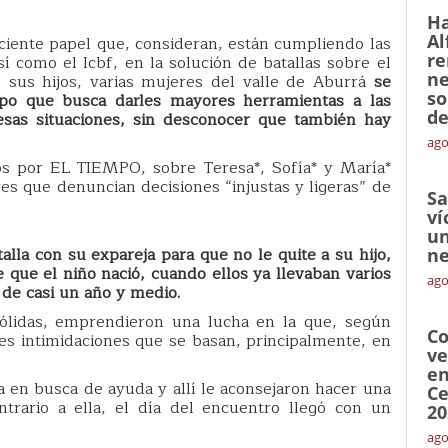
Ha
Al
ciente papel que, consideran, están cumpliendo las
re
sí como el Icbf, en la solución de batallas sobre el
ne
e sus hijos, varias mujeres del valle de Aburrá
se
so
po que busca darles mayores herramientas a las
de
as situaciones, sin desconocer que también hay
ago
dos por EL TIEMPO, sobre Teresa*, Sofía* y María*
s que denuncian decisiones “injustas y ligeras” de
Sa
ví
un
lla con su expareja para que no le quite a su hijo,
ne
que el niño nació, cuando ellos ya llevaban varios
ago
de casi un año y medio.
sólidas, emprendieron una lucha en la que, según
Co
tes intimidaciones que se basan, principalmente, en
ve
en
ía en busca de ayuda y allí le aconsejaron hacer una
Ce
ntrario a ella, el día del encuentro llegó con un
20
ago