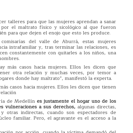
acer talleres para que las mujeres aprendan a sanar
por el maltrato físico y sicológico al que fueron
én para que dejen el enojo que esto les produce.
comisarías del valle de Aburrá, estas mujeres
ia intrafamiliar y, tras terminar las relaciones, es
cen constantemente con quitarles a los niños, una
 hombres.
y más casos hacia mujeres. Ellos les dicen que
ener otra relación y muchas veces, por temor a
hogares donde hay maltrato”, manifestó la experta.
ás casos hacia mujeres. Ellos les dicen que tienen
relación
ería de Medellín
es justamente el hogar uno de los
s vulneraciones a sus derechos,
algunas directas,
y otras indirectas, cuando son espectadores de
úcleo familiar. Pero, el agravante es el acceso a la
gación por acción, cuando la víctima demandó del