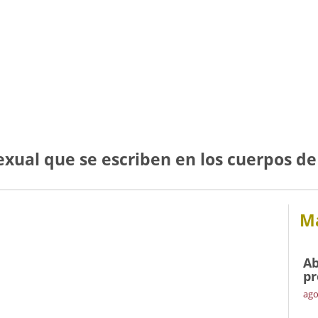
exual que se escriben en los cuerpos de
Má
Ab
pr
ago