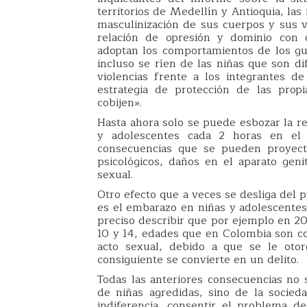
territorios de Medellín y Antioquia, la
masculinización de sus cuerpos y sus vi
relación de opresión y dominio con 
adoptan los comportamientos de los gu
incluso se ríen de las niñas que son di
violencias frente a los integrantes d
estrategia de protección de las prop
cobijen».
Hasta ahora solo se puede esbozar la re
y adolescentes cada 2 horas en el p
consecuencias que se pueden proyecta
psicológicos, daños en el aparato gen
sexual.
Otro efecto que a veces se desliga del p
es el embarazo en niñas y adolescente
preciso describir que por ejemplo en 20
10 y 14, edades que en Colombia son co
acto sexual, debido a que se le otor
consiguiente se convierte en un delito.
Todas las anteriores consecuencias no 
de niñas agredidas, sino de la socied
indiferencia, consentir el problema d