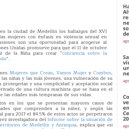
Ha
Al
re
ne
so
n la ciudad de Medellín los hallazgos del XVI
de
s mujeres con énfasis en violencia sexual en
ago
usiones son una oportunidad para acogerse al
ones Unidas promueve para que el 11 de octubre
l de la Niña para crear “
conciencia sobre la
Sa
ndo
”.
ví
un
iones
Mujeres que Crean
,
Vamos Mujer
y
Combos
,
ne
 las niñas y las más jóvenes, una vulneración de su
ago
 protegerlas y una complicidad y aceptación social
erivado de una cultura machista que se basa en el
e las edades más tempranas de sus vidas.
Co
ve
tos en los que se presentan mayores casos de
en
edades que comprenden a la niñez, y según las
Ce
al para 2017 el 84.5% de estos actos se perpetraron
20
árez investigadora del
Informe sobre la situación de
rritorios de Medellín y Antioquia
, explica que «si
ago