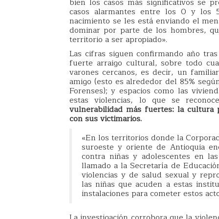
bien los casos más significativos se p
casos alarmantes entre los 0 y los
nacimiento se les está enviando el mens
dominar por parte de los hombres, qu
territorio a ser apropiado».
Las cifras siguen confirmando año tras
fuerte arraigo cultural, sobre todo c
varones cercanos, es decir, un familiar
amigo (esto es alrededor del 85% según 
Forenses); y espacios como las viviend
estas violencias, lo que se recon
vulnerabilidad más fuertes: la cultura 
con sus victimarios.
«En los territorios donde la Corpora
suroeste y oriente de Antioquia en
contra niñas y adolescentes en las
llamado a la Secretaría de Educaci
violencias y de salud sexual y repr
las niñas que acuden a estas institu
instalaciones para cometer estos acto
La investigación corrobora que la violen