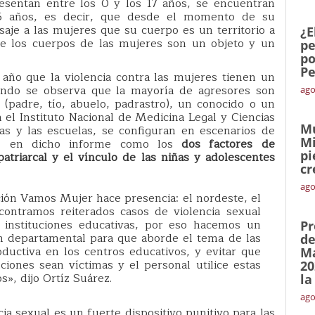
resentan entre los 0 y los 17 años, se encuentran
 5 años, es decir, que desde el momento de su
aje a las mujeres que su cuerpo es un territorio a
¿E
e los cuerpos de las mujeres son un objeto y un
pe
po
Pe
 año que la violencia contra las mujeres tienen un
uando se observa que la mayoría de agresores son
ago
 (padre, tío, abuelo, padrastro), un conocido o un
el Instituto Nacional de Medicina Legal y Ciencias
Mu
as y las escuelas, se configuran en escenarios de
Mi
oce en dicho informe como los
dos factores de
pi
patriarcal y el vínculo de las niñas y adolescentes
cr
ago
ción Vamos Mujer hace presencia: el nordeste, el
contramos reiterados casos de violencia sexual
 instituciones educativas, por eso hacemos un
Pr
ón departamental para que aborde el tema de las
de
oductiva en los centros educativos, y evitar que
Ma
ciones sean víctimas y el personal utilice estas
20
s», dijo Ortíz Suárez.
la
ago
cia sexual es un fuerte dispositivo punitivo para las