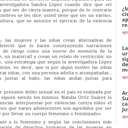
 investigadora Sandra López cuando dice que «el
¿M
 que ser de cierta manera, porque de lo contrario
ci
 hombres se les dice: usted tiene que ser un varón»,
ap
ltura, que se autorice el ejercicio de la violencia
re
ago
, las mujeres y las niñas crean alternativas de
detectó que lo hacen construyendo narraciones
La
s de riesgo como una suerte de memoria de la
ur
le, un matorral) y crean un relato de restricción: no
si
», una estrategia que según la investigadora López
de
mún, es decir, que si por algún motivo las niñas
me
otras niñas, con una persona adulta o acompañadas…
ago
 juntas al baño, las niñas andan juntas para
presunto delito sexual en el país es realizada por
Ar
siguen siendo los mismos. Natalia Ortíz Suárez lo
Su
ncias interpuestas por violencias contra niños el
ca
mos que varios adolescentes son agredidos por ser
Ju
 por llevar un cuerpo femenino o feminizado».
ago
azo a lo femenino y según las conclusiones más
ituación de derechos humanos de las mujeres en