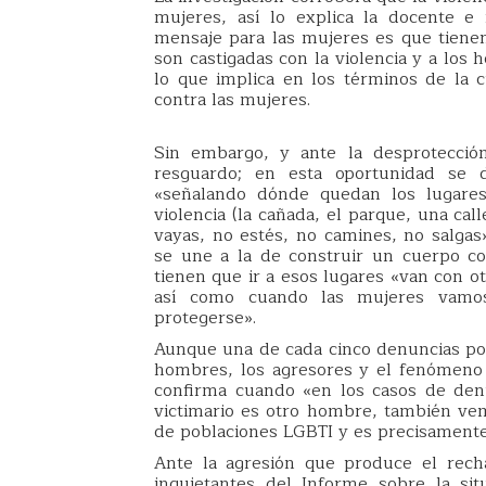
mujeres, así lo explica la docente e
mensaje para las mujeres es que tienen
son castigadas con la violencia y a los
lo que implica en los términos de la cu
contra las mujeres.
Sin embargo, y ante la desprotección
resguardo; en esta oportunidad se 
«señalando dónde quedan los lugare
violencia (la cañada, el parque, una cal
vayas, no estés, no camines, no salgas
se une a la de construir un cuerpo co
tienen que ir a esos lugares «van con 
así como cuando las mujeres vamos
protegerse».
Aunque una de cada cinco denuncias por 
hombres, los agresores y el fenómeno 
confirma cuando «en los casos de denu
victimario es otro hombre, también ve
de poblaciones LGBTI y es precisamente
Ante la agresión que produce el rech
inquietantes del Informe sobre la s