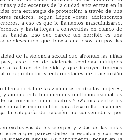
s niñas y adolescentes de la ciudad encuentran en la
das otra estrategia de protección; a través de una
otras mujeres, según López «estas adolescentes
erreros, a eso es que le llamamos masculinizarse,
ferentes y hasta llegan a convertirlas en blanco de
e las bandas. Eso que parece tan horrible es una
ias adolescentes que busca que esos grupos las
alidad de la violencia sexual que afrontan las niñas
aís, este tipo de violencia conlleva múltiples
r a lo largo de la vida y que incluyen traumas
ital o reproductor y enfermedades de transmisión
roblema social de las violencias contra las mujeres,
s, y aunque este fenómeno es multidimensional, es
16, se convirtieron en madres 5.525 niñas entre los
nsideradas como delitos para desarrollar cualquier
ga la categoría de relación no consentida y por
son exclusivas de los cuerpos y vidas de las miles
ad entera que parece darles la espalda y con esa
e la violencia sexual. Es fundamental poner en la