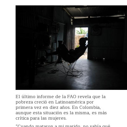
El último informe de la FAO revela que la
pobreza creció en Latinoamérica por
primera vez en diez años. En Colombia,
aunque esta situación es la misma, es más
crítica para las mujeres.
“Cuando mataron a mi marido, no sabía qué