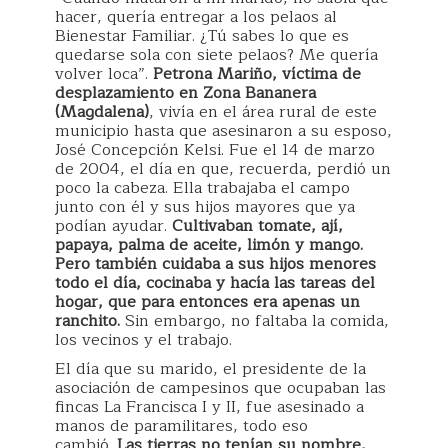
hacer, quería entregar a los pelaos al
Bienestar Familiar. ¿Tú sabes lo que es
quedarse sola con siete pelaos? Me quería
volver loca”.
Petrona Mariño, víctima de
desplazamiento en Zona Bananera
(Magdalena)
, vivía en el área rural de este
municipio hasta que asesinaron a su esposo,
José Concepción Kelsi. Fue el 14 de marzo
de 2004, el día en que, recuerda, perdió un
poco la cabeza. Ella trabajaba el campo
junto con él y sus hijos mayores que ya
podían ayudar.
Cultivaban tomate, ají,
papaya, palma de aceite, limón y mango.
Pero también cuidaba a sus hijos menores
todo el día, cocinaba y hacía las tareas del
hogar, que para entonces era apenas un
ranchito.
Sin embargo, no faltaba la comida,
los vecinos y el trabajo.
El día que su marido, el presidente de la
asociación de campesinos que ocupaban las
fincas La Francisca I y II, fue asesinado a
manos de paramilitares, todo eso
cambió.
Las tierras no tenían su nombre,