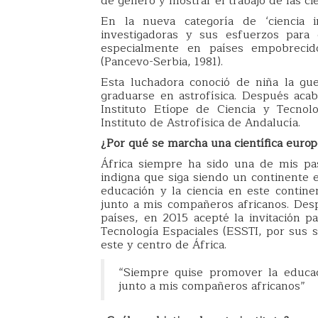
de género y mostrar el trabajo de las cie
En la nueva categoría de ‘ciencia i
investigadoras y sus esfuerzos para 
especialmente en países empobrecid
(Pancevo-Serbia, 1981).
Esta luchadora conoció de niña la gue
graduarse en astrofísica. Después ac
Instituto Etíope de Ciencia y Tecnol
Instituto de Astrofísica de Andalucía.
¿Por qué se marcha una científica europ
África siempre ha sido una de mis pa
indigna que siga siendo un continente 
educación y la ciencia en este contin
junto a mis compañeros africanos. Des
países, en 2015 acepté la invitación pa
Tecnología Espaciales (ESSTI, por sus s
este y centro de África.
“Siempre quise promover la educaci
junto a mis compañeros africanos”