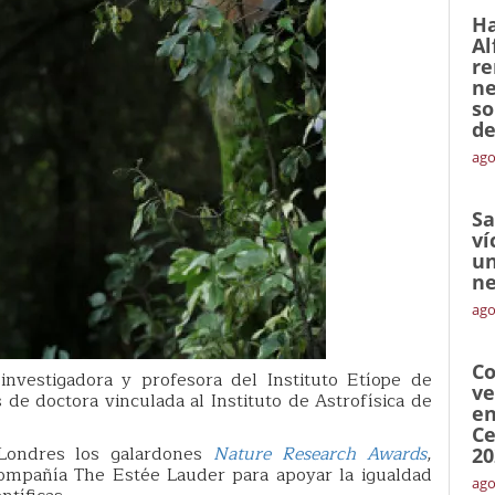
Ha
Al
re
ne
so
de
ago
Sa
ví
un
ne
ago
Co
 investigadora y profesora del Instituto Etíope de
ve
 de doctora vinculada al Instituto de Astrofísica de
en
Ce
Londres los galardones
Nature Research Awards
,
20
ompañía The Estée Lauder para apoyar la igualdad
ago