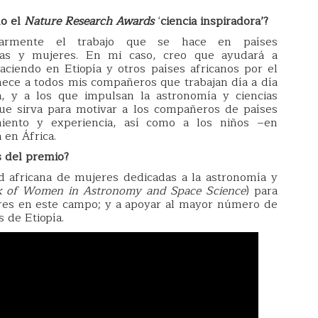
do el
Nature Research Awa
rds
‘
ciencia inspiradora’
?
cularmente el trabajo que se hace en países
ñas y mujeres. En mi caso, creo que ayudará a
haciendo en Etiopía y otros países africanos por el
enece a todos mis compañeros que trabajan día a día
a, y a los que impulsan la astronomía y ciencias
que sirva para motivar a los compañeros de países
miento y experiencia, así como a los niños –en
 en África.
s del premio?
d africana de mujeres dedicadas a la astronomía y
k of Women in Astronomy and Space Science
) para
jeres en este campo; y a apoyar al mayor número de
 de Etiopía.