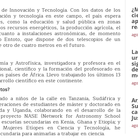
¿M
 de Innovación y Tecnología. Con los datos de los
ci
igación y tecnología en este campo, el país espera
ap
s, como la educación y salud pública en zonas
re
los recursos energéticos, la producción agrícola, el
 cuanto a instalaciones astronómicas, de momento
ago
o Entoto, que dispone de dos telescopios de un
 otro de cuatro metros en el futuro.
La
ur
ía y Astrofísica, investigadora y profesora en el
si
cional, científico y la formación del profesorado en
de
os países de África. Llevo trabajando los últimos 13
me
rrollo científico en este continente.
ago
tos?
do a niños de la calle en Tanzania, Sudáfrica y
Ar
eraciones de estudiantes de máster y doctorado en
Su
nda y Uganda, colaborando en el desarrollo de la
ca
el proyecto NASE (Network for Astronomy School
Ju
escuelas secundarias en Kenia, Ghana y Etiopía; y
ago
 Mujeres Etíopes en Ciencia y Tecnología, he
undaria para animarlas a trabajar en ciencia.