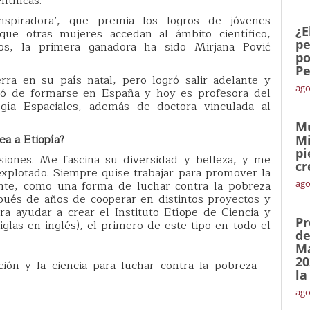
ntíficas.
nspiradora’, que premia los logros de jóvenes
¿E
que otras mujeres accedan al ámbito científico,
pe
os, la primera ganadora ha sido Mirjana Pović
po
Pe
rra en su país natal, pero logró salir adelante y
ago
abó de formarse en España y hoy es profesora del
ogía Espaciales, además de doctora vinculada al
Mu
ea a Etiopía?
Mi
pi
siones. Me fascina su diversidad y belleza, y me
cr
explotado. Siempre quise trabajar para promover la
ente, como una forma de luchar contra la pobreza
ago
pués de años de cooperar en distintos proyectos y
ra ayudar a crear el Instituto Etíope de Ciencia y
Pr
iglas en inglés), el primero de este tipo en todo el
de
Ma
20
ón y la ciencia para luchar contra la pobreza
la
ago