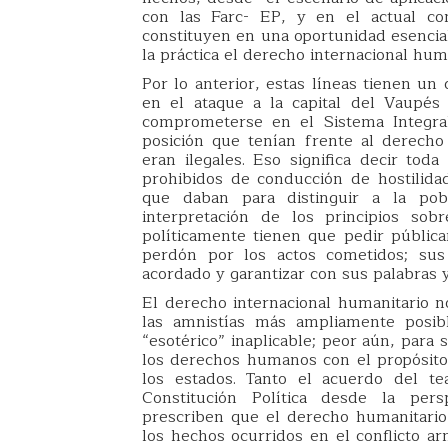
con las Farc- EP, y en el actual con
constituyen en una oportunidad esencial
la práctica el derecho internacional huma
Por lo anterior, estas líneas tienen un
en el ataque a la capital del Vaupés
comprometerse en el Sistema Integral
posición que tenían frente al derecho
eran ilegales. Eso significa decir to
prohibidos de conducción de hostilidad
que daban para distinguir a la pob
interpretación de los principios sob
políticamente tienen que pedir públi
perdón por los actos cometidos; sus
acordado y garantizar con sus palabras y 
El derecho internacional humanitario 
las amnistías más ampliamente posib
“esotérico” inaplicable; peor aún, para
los derechos humanos con el propósito
los estados. Tanto el acuerdo del te
Constitución Política desde la pers
prescriben que el derecho humanitari
los hechos ocurridos en el conflicto a