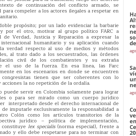
texto de continuación del conflicto armado, se
 para compeler a los actores ilegales a respetar en
Ha
nitario.
Al
 doble propósito; por un lado evidenciar la barbarie
re
 y por el otro, motivar al grupo político FARC a
ne
 de Verdad, Justicia y Reparación a expresar la
so
 internacional humanitario y su aplicación cuando
de
da la verdad respecto al uso de medios y métodos
ago
es, al trato dado a los secuestrados, las órdenes
lación civil de los combatientes y su extraña
re el uso de la fuerza. En esa línea, las Farc
Sa
camente en los escenarios en donde se encuentren
ví
 congresistas tienen que ser coherentes con lo
un
acciones la no repetición de la ordalía.
ne
no puede servir en Colombia solamente para lograr
ago
les o para ser mirado como un cuerpo jurídico
 ser interpretado desde el derecho internacional de
 de imputarle exclusivamente la responsabilidad a
Co
atro Colón como los artículos transitorios de la
ve
pectiva jurídico – política de implementación,
en
o constituye
lex specialis
(norma especial), frente a
Ce
rmado y ello debe respetarse para no terminar con
20