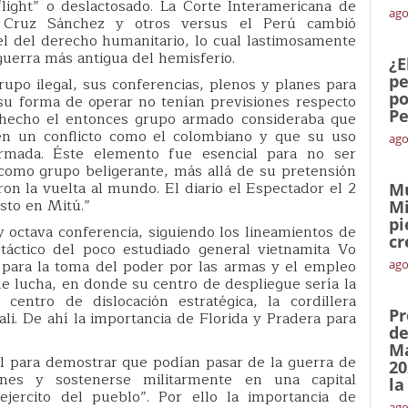
light” o deslactosado. La Corte Interamericana de
ago
 Cruz Sánchez y otros versus el Perú cambió
el del derecho humanitario, lo cual lastimosamente
 guerra más antigua del hemisferio.
¿E
pe
upo ilegal, sus conferencias, plenos y planes para
po
su forma de operar no tenían previsiones respecto
Pe
e hecho el entonces grupo armado consideraba que
 en un conflicto como el colombiano y que su uso
ago
armada. Éste elemento fue esencial para no ser
como grupo beligerante, más allá de su pretensión
eron la vuelta al mundo. El diario el Espectador el 2
Mu
sto en Mitú.”
Mi
pi
 octava conferencia, siguiendo los lineamientos de
cr
táctico del poco estudiado general vietnamita Vo
para la toma del poder por las armas y el empleo
ago
e lucha, en donde su centro de despliegue sería la
 centro de dislocación estratégica, la cordillera
Pr
ali. De ahí la importancia de Florida y Pradera para
de
Ma
al para demostrar que podían pasar de la guerra de
20
nes y sostenerse militarmente en una capital
la
jercito del pueblo”. Por ello la importancia de
ago