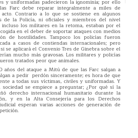
es y uniformadas padecieron la ignominia; por ello
las Farc debe reparar integralmente a miles de
 acto. Contrario a lo que se sostiene en algunos
es de la Policía, ni oficiales y miembros del nivel
ni incluso los militares en la retoma, estaban por el
cogida en el deber de soportar ataques con medios
n de hostilidades. Tampoco los policías fueron
icada a casos de contiendas internacionales; pero
 si se aplicará el Convenio Tres de Ginebra sobre el
erían mucho más gravosas. Los militares y policías
fueron tratados peor que animales.
 años del ataque a Mitú de que las Farc salgan a
algan a pedir perdón sinceramente; es hora de que
nte a todas sus víctimas, civiles y uniformadas. Y
 sociedad se empiece a preguntar; ¿Por qué sí la
ñó derecho internacional humanitario durante la
ón, y en la Alta Consejería para los Derechos
judicial esperan varias acciones de generación de
petición.