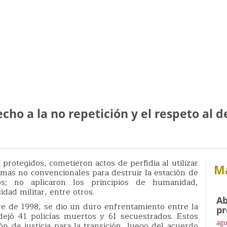
cho a la no repetición y el respeto al 
 protegidos, cometieron actos de perfidia al utilizar
Má
rmas no convencionales para destruir la estación de
os; no aplicaron los principios de humanidad,
idad militar, entre otros.
Ab
re de 1998, se dio un duro enfrentamiento entre la
pr
 dejó 41 policías muertos y 61 secuestrados. Estos
ago
n de justicia para la transición, luego del acuerdo