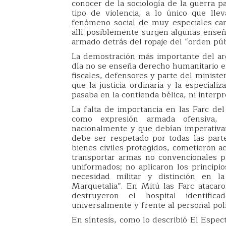
conocer de la sociología de la guerra p
tipo de violencia, a lo único que llev
fenómeno social de muy especiales cara
allí posiblemente surgen algunas enseña
armado detrás del ropaje del “orden púb
La demostración más importante del ar
día no se enseña derecho humanitario e
fiscales, defensores y parte del ministe
que la justicia ordinaria y la especial
pasaba en la contienda bélica, ni interpr
La falta de importancia en las Farc del
como expresión armada ofensiva, a
nacionalmente y que debían imperativam
debe ser respetado por todas las part
bienes civiles protegidos, cometieron ac
transportar armas no convencionales par
uniformados; no aplicaron los principio
necesidad militar y distinción en 
Marquetalia”. En Mitú las Farc atacaro
destruyeron el hospital identifi
universalmente y frente al personal pol
En síntesis, como lo describió El Espec