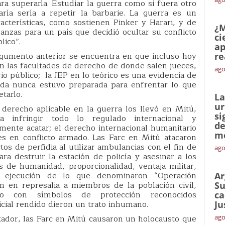
ara superarla. Estudiar la guerra como si fuera otro
aría sería a repetir la barbarie. La guerra es un
cterísticas, como sostienen Pinker y Harari, y de
¿M
nzas para un país que decidió ocultar su conflicto
ci
lico”.
ap
gumento anterior se encuentra en que incluso hoy
re
n las facultades de derecho de donde salen jueces,
ago
rio público; la JEP en lo teórico es una evidencia de
izada nunca estuvo preparada para enfrentar lo que
etarlo.
La
ur
 derecho aplicable en la guerra los llevó en Mitú,
si
 infringir todo lo regulado internacional y
de
ente acatar; el derecho internacional humanitario
me
es en conflicto armado. Las Farc en Mitú atacaron
tos de perfidia al utilizar ambulancias con el fin de
ago
a destruir la estación de policía y asesinar a los
s de humanidad, proporcionalidad, ventaja militar,
la ejecución de lo que denominaron “Operación
Ar
n en represalia a miembros de la población civil,
Su
cado con símbolos de protección reconocidos
ca
icial rendido dieron un trato inhumano.
Ju
tador, las Farc en Mitú causaron un holocausto que
ago