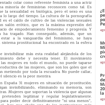
entado colar como referente feminista a una actriz
a minoría de feministas reconocen como tal. Es
¿E
e la sexualidad es biológica, pero el sexo es una
pe
 lo largo del tiempo. La cultura de la pornografía
po
 es el caldo de cultivo de las violencias sexuales
Pe
un salón erótico, que es la máxima expresión del
spacio de empoderamiento femenino y progresía. Y
ago
da ha tragado. Han conseguido, además, que un
 estar a la vanguardia del feminismo, se haya
 sistema prostitucional ha encontrado en la esfera
Mu
Mi
pi
invisibilizar más esta realidad alejándola de los
cr
imiento debe y necesita tener. El movimiento
e las mujeres en todo el mundo, no puede taparse
ago
eproductiva de las mujeres, que son los goles que el
án metiendo por toda la escuadra. No puede callar,
Pr
silencio es la peor mentira.
de
n España 31 mujeres en situación de prostitución.
Ma
an invisibilizando, eliminando su memoria, son
20
as. Mujeres que soportan la violencia que algunas
la
 pretenden legitimar y regular legislativamente.
ago
para poder decir definitivamente “ni una menos”,