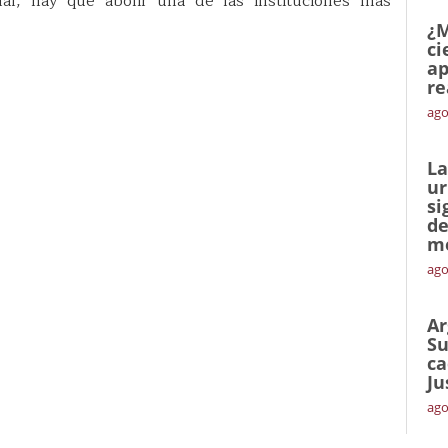
nal, hay que abolir una de las instituciones más
¿M
ci
ap
re
ago
La
ur
si
de
me
ago
Ar
Su
ca
Ju
ago