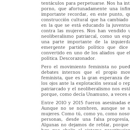
tentáculos para perpetuarse. Nos ha int
porno, que afortunadamente una ínfim
importante recordar, en este punto, qu
construcción cultural que ha cambiado a
en la que se está educando la juventud
contra las mujeres. Nos han vendido 
neoliberalismo patriarcal, como un e
una parte importante de la izquier
emergente partido político que dice
convertido en uno de los aliados que el
política. Descorazonador.
Pero el movimiento feminista no puede 
debates internos que el propio mov
feminista, que es la gran esperanza d
los ojos ante la explotación sexual o r
patriarcado y el neoliberalismo nos est
porque, como decía Unamuno, a veces el 
Entre 2010 y 2015 fueron asesinadas e
Aunque no se nombren, aunque se sig
mujeres. Como tú, como yo, como nosotr
personas, desde una falsa progresía,
Algunas no dejamos de reblar, porque 