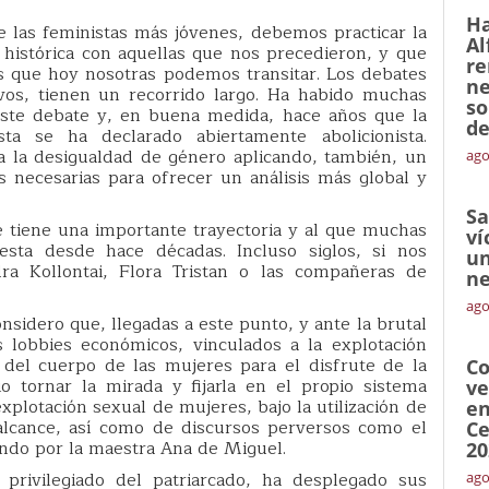
Ha
 las feministas más jóvenes, debemos practicar la
Al
 histórica con aquellas que nos precedieron, y que
re
s que hoy nosotras podemos transitar. Los debates
ne
vos, tienen un recorrido largo. Ha habido muchas
so
este debate y, en buena medida, hace años que la
de
a se ha declarado abiertamente abolicionista.
a la desigualdad de género aplicando, también, un
ago
s necesarias para ofrecer un análisis más global y
Sa
 tiene una importante trayectoria y al que muchas
ví
sta desde hace décadas. Incluso siglos, si nos
un
ra Kollontai, Flora Tristan o las compañeras de
ne
ago
onsidero que, llegadas a este punto, y ante la brutal
lobbies económicos, vinculados a la explotación
 del cuerpo de las mujeres para el disfrute de la
Co
io tornar la mirada y fijarla en el propio sistema
ve
explotación sexual de mujeres, bajo la utilización de
en
alcance, así como de discursos perversos como el
Ce
ando por la maestra Ana de Miguel.
20
s privilegiado del patriarcado, ha desplegado sus
ago