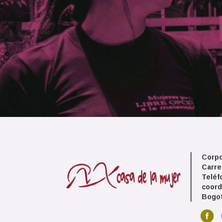
Corpo
Carre
Teléf
coord
Bogot