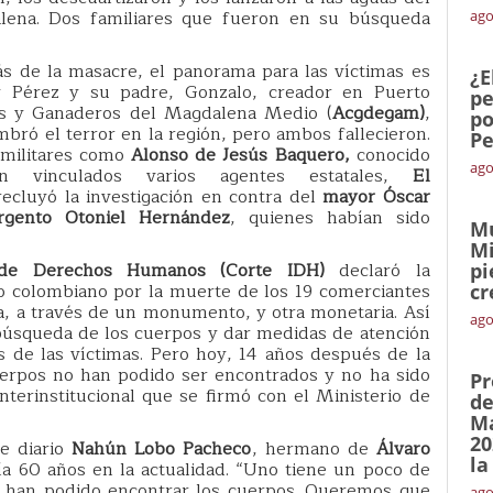
lena. Dos familiares que fueron en su búsqueda
ago
 de la masacre, el panorama para las víctimas es
¿E
y Pérez y su padre, Gonzalo, creador en Puerto
pe
os y Ganaderos del Magdalena Medio (
Acgdegam)
,
po
bró el terror en la región, pero ambos fallecieron.
Pe
amilitares como
Alonso de Jesús Baquero,
conocido
ago
vinculados varios agentes estatales,
El
recluyó la investigación en contra del
mayor Óscar
rgento Otoniel Hernández
, quienes habían sido
Mu
Mi
a de Derechos Humanos (Corte IDH)
declaró la
pi
do colombiano por la muerte de los 19 comerciantes
cr
a, a través de un monumento, y otra monetaria. Así
ago
 búsqueda de los cuerpos y dar medidas de atención
es de las víctimas. Pero hoy, 14 años después de la
cuerpos no han podido ser encontrados y no ha sido
Pr
terinstitucional que se firmó con el Ministerio de
de
Ma
20
e diario
Nahún Lobo Pacheco
, hermano de
Álvaro
la
ía 60 años en la actualidad. “Uno tiene un poco de
os han podido encontrar los cuerpos. Queremos que
ago