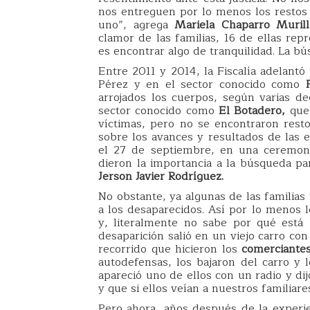
nos entreguen por lo menos los restos 
uno”, agrega
Mariela Chaparro Muril
clamor de las familias, 16 de ellas rep
es encontrar algo de tranquilidad. La bú
Entre 2011 y 2014, la Fiscalía adelantó
Pérez y en el sector conocido como
arrojados los cuerpos, según varias d
sector conocido como
El Botadero,
que 
víctimas, pero no se encontraron resto
sobre los avances y resultados de las e
el 27 de septiembre, en una ceremoni
dieron la importancia a la búsqueda pa
Jerson Javier Rodríguez.
No obstante, ya algunas de las familias
a los desaparecidos. Así por lo menos 
y, literalmente no sabe por qué está
desaparición salió en un viejo carro co
recorrido que hicieron los
comerciantes
autodefensas, los bajaron del carro y l
apareció uno de ellos con un radio y d
y que si ellos veían a nuestros familiare
Pero ahora, años después de la experie