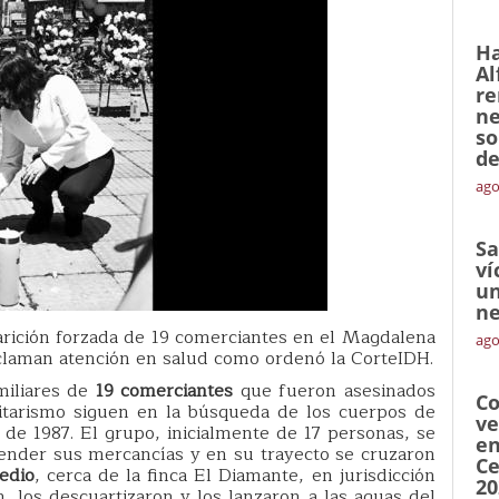
Ha
Al
re
ne
so
de
ago
Sa
ví
un
ne
rición forzada de 19 comerciantes en el Magdalena
ago
eclaman atención en salud como ordenó la CorteIDH.
miliares de
19 comerciantes
que fueron asesinados
Co
itarismo siguen en la búsqueda de los cuerpos de
ve
 de 1987. El grupo, inicialmente de 17 personas, se
en
ender sus mercancías y en su trayecto se cruzaron
Ce
edio
, cerca de la finca El Diamante, en jurisdicción
20
n, los descuartizaron y los lanzaron a las aguas del