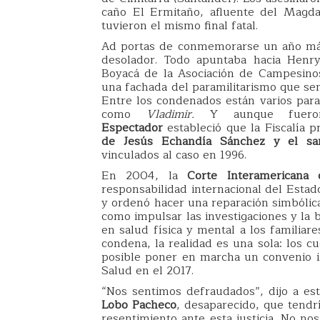
caño El Ermitaño, afluente del Magda
tuvieron el mismo final fatal.
Ad portas de conmemorarse un año más
desolador. Todo apuntaba hacia Henr
Boyacá de la Asociación de Campesin
una fachada del paramilitarismo que sem
Entre los condenados están varios par
como
Vladimir.
Y aunque fueron 
Espectador
estableció que la Fiscalía p
de Jesús Echandía Sánchez y el sa
vinculados al caso en 1996.
En 2004, la
Corte Interamerican
responsabilidad internacional del Esta
y ordenó hacer una reparación simbólic
como impulsar las investigaciones y la
en salud física y mental a los familiar
condena, la realidad es una sola: los 
posible poner en marcha un convenio in
Salud en el 2017.
“Nos sentimos defraudados”, dijo a est
Lobo Pacheco
, desaparecido, que tendr
resentimiento ante esta justicia. No n