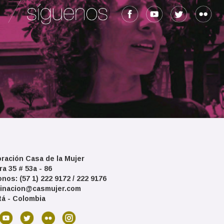
ración Casa de la Mujer
ra 35 # 53a - 86
onos: (57 1) 222 9172 / 222 9176
inacion@casmujer.com
á - Colombia