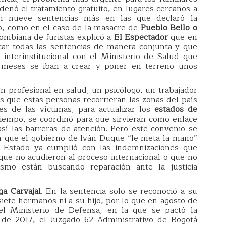
rdenó el tratamiento gratuito, en lugares cercanos a
en nueve sentencias más en las que declaró la
o, como en el caso de la masacre de
Pueblo Bello o
lombiana de Juristas explicó a
El Espectador
que en
ar todas las sentencias de manera conjunta y que
interinstitucional con el Ministerio de Salud que
 meses se iban a crear y poner en terreno unos
n profesional en salud, un psicólogo, un trabajador
es que estas personas recorrieran las zonas del país
s de las víctimas, para actualizar los
estados de
iempo, se coordinó para que sirvieran como enlace
así las barreras de atención. Pero este convenio se
n que el gobierno de Iván Duque “le meta la mano”
el Estado ya cumplió con las indemnizaciones que
que no acudieron al proceso internacional o que no
smo están buscando reparación ante la justicia
ga Carvajal
. En la sentencia solo se reconoció a su
ete hermanos ni a su hijo, por lo que en agosto de
 el Ministerio de Defensa, en la que se pactó la
o de 2017, el Juzgado 62 Administrativo de Bogotá