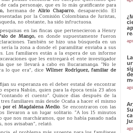
de cada personaje, que es lo más gratificante para
lo,
hermana de
Alirio Chaparro
, desaparecido. El
resentadas por la Comisión Colombiana de Juristas,
¿M
squeda, no obstante, ha sido infructuosa.
ci
ap
 pesquisas en las fincas que pertenecieron a Henry
re
Palo de Mango,
en donde supuestamente fueron
eclaraciones. También se hizo una búsqueda en un
ago
sería la zona a donde el paramilitar enviaba a sus
s. Los familiares están a la espera de un informe
La
xcavaciones que les entregará el ente investigador
ur
a que se llevará a cabo en Bucaramanga. “No le
si
ra lo que era”, dice
Wílmer Rodríguez, familiar de
de
me
 fijan su esperanza en el deber estatal de encontrar
ago
lo espera Nahún, quien para la época tenía 23 años
 “contando el cuento”. Quince días después de la
n tres familiares más desde Ocaña a hacer el mismo
Ar
 por el Magdalena Medio
. Se encontraron con las
Su
os llevaron a un lugar solitario. “A los 15 minutos
ca
ijo que nos marcháramos, que no había pasado nada
Ju
s, nos avisaban”, relató.
ago
ncia, el problema más urgente para los familiares