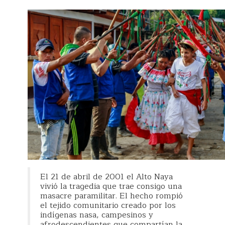
El 21 de abril de 2001 el Alto Naya
vivió la tragedia que trae consigo una
masacre paramilitar. El hecho rompió
el tejido comunitario creado por los
indígenas nasa, campesinos y
afrodescendientes que compartían la