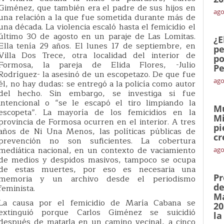
Giménez, que también era el padre de sus hijos en
ago
una relación a la que fue sometida durante más de
una década. La violencia escaló hasta el femicidio el
último 30 de agosto en un paraje de Las Lomitas.
¿E
Ella tenía 29 años. El lunes 17 de septiembre, en
pe
Villa Dos Trece, otra localidad del interior de
po
Formosa, la pareja de Elida Flores, -Julio
Pe
Rodríguez- la asesinó de un escopetazo. De que fue
ago
él, no hay dudas: se entregó a la policía como autor
del hecho. Sin embargo, se investiga si fue
intencional o “se le escapó el tiro limpiando la
Mu
escopeta”. La mayoría de los femicidios en la
Mi
provincia de Formosa ocurren en el interior. A tres
pi
años de Ni Una Menos, las políticas públicas de
cr
prevención no son suficientes. La cobertura
mediática nacional, en un contexto de vaciamiento
ago
de medios y despidos masivos, tampoco se ocupa
de estas muertes, por eso es necesaria una
Pr
memoria y un archivo desde el periodismo
de
feminista.
Ma
La causa por el femicidio de María Cabana se
20
extinguió porque Carlos Giménez se suicidió
la
después de matarla en un camino vecinal, a cinco