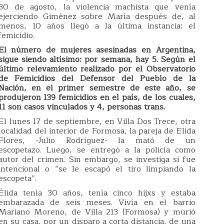
30 de agosto, la violencia machista que venía
ejerciendo Giménez sobre María después de, al
menos, 10 años llegó a la última instancia: el
femicidio.
El número de mujeres asesinadas en Argentina,
sigue siendo altísimo: por semana, hay 5. Según el
último relevamiento realizado por el Observatorio
de Femicidios del Defensor del Pueblo de la
Nación, en el primer semestre de este año, se
produjeron 139 femicidios en el país, de los cuales,
11 son casos vinculados y 4, personas trans.
El lunes 17 de septiembre, en Villa Dos Trece, otra
localidad del interior de Formosa, la pareja de Elida
Flores, -Julio Rodríguez- la mató de un
escopetazo. Luego, se entregó a la policía como
autor del crimen. Sin embargo, se investiga si fue
intencional o “se le escapó el tiro limpiando la
escopeta”.
Élida tenía 30 años, tenía cinco hijxs y estaba
embarazada de seis meses. Vivía en el barrio
Mariano Moreno, de Villa 213 (Formosa) y murió
en su casa, por un disparo a corta distancia, de una