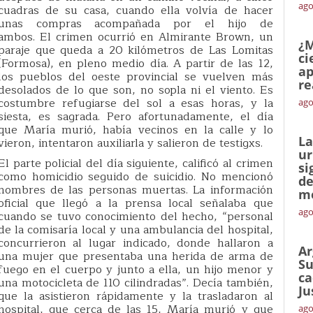
ago
cuadras de su casa, cuando ella volvía de hacer
unas compras acompañada por el hijo de
ambos. El crimen ocurrió en Almirante Brown, un
¿M
paraje que queda a 20 kilómetros de Las Lomitas
ci
(Formosa), en pleno medio día. A partir de las 12,
ap
los pueblos del oeste provincial se vuelven más
re
desolados de lo que son, no sopla ni el viento. Es
costumbre refugiarse del sol a esas horas, y la
ago
siesta, es sagrada. Pero afortunadamente, el día
que María murió, había vecinos en la calle y lo
La
vieron, intentaron auxiliarla y salieron de testigxs.
ur
El parte policial del día siguiente, calificó al crimen
si
como homicidio seguido de suicidio. No mencionó
de
nombres de las personas muertas. La información
me
oficial que llegó a la prensa local señalaba que
ago
cuando se tuvo conocimiento del hecho, “personal
de la comisaría local y una ambulancia del hospital,
concurrieron al lugar indicado, donde hallaron a
Ar
una mujer que presentaba una herida de arma de
Su
fuego en el cuerpo y junto a ella, un hijo menor y
ca
una motocicleta de 110 cilindradas”. Decía también,
Ju
que la asistieron rápidamente y la trasladaron al
hospital, que cerca de las 15, María murió y que
ago