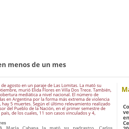
 en menos de un mes
 de agosto en un paraje de Las Lomitas. La mató su
Má
tiembre, murió Elida Flores en Villa Dos Trece. También,
cobertura mediática a nivel nacional. El número de
adas en Argentina por la forma más extrema de violencia
, hay 5 muertes. Según el último relevamiento realizado
Co
sor del Pueblo de la Nación, en el primer semestre de
ve
país, de los cuales, 11 son casos vinculados y 4,
en
Ce
A María Cabana la mató su padrastro, Carlos
20