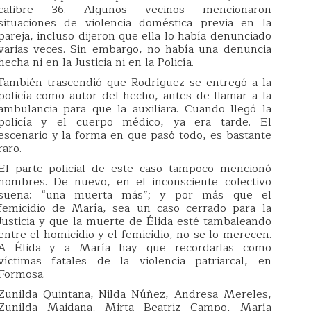
calibre 36. Algunos vecinos mencionaron
situaciones de violencia doméstica previa en la
pareja, incluso dijeron que ella lo había denunciado
varias veces. Sin embargo, no había una denuncia
hecha ni en la Justicia ni en la Policía.
También trascendió que Rodríguez se entregó a la
policía como autor del hecho, antes de llamar a la
ambulancia para que la auxiliara. Cuando llegó la
policía y el cuerpo médico, ya era tarde. El
escenario y la forma en que pasó todo, es bastante
raro.
El parte policial de este caso tampoco mencionó
nombres. De nuevo, en el inconsciente colectivo
suena: “una muerta más”; y por más que el
femicidio de María, sea un caso cerrado para la
Justicia y que la muerte de Élida esté tambaleando
entre el homicidio y el femicidio, no se lo merecen.
A Élida y a María hay que recordarlas como
víctimas fatales de la violencia patriarcal, en
Formosa.
Zunilda Quintana, Nilda Núñez, Andresa Mereles,
Zunilda Maidana, Mirta Beatriz Campo, María