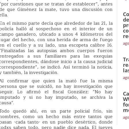
“por cuestiones que se tratan de establecer”, antes
de que Giménez la mate, tuvo una discusión con
Co
ella.
de
En el mismo parte decía que alrededor de las 21, la
pr
policía halló al sospechoso en el interior de un
co
campo ganadero, ubicado a unos 4 kilómetros del
re
lugar del hecho, con una herida de arma de fuego
ago
en el cuello y a su lado, una escopeta calibre 16.
“Finalizadas las autopsias ambos cuerpos fueron
entregados a sus familiares para las exequias
Tr
correspondientes, dándose inicio a la causa judicial
re
correspondiente”, se indicó. Así terminó la noticia,
la
y también, la investigación.
ago
Al confirmar que quien la mató fue la misma
persona que se suicidó, no hay investigación que
seguir. Lo afirmó el fiscal González: “No hay
Ca
imputado y si no hay imputado, se archiva la
W
causa”.
fo
mó
Todo quedó ahí, en un parte policial frío, sin
nombres, como un hecho más entre tantos que
ago
pasan -cada tanto- en un pueblo desértico, donde
todxs saben todo, pero nadie dice nada. El jueves