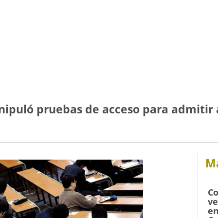
nipuló pruebas de acceso para admitir
Má
Co
ve
en