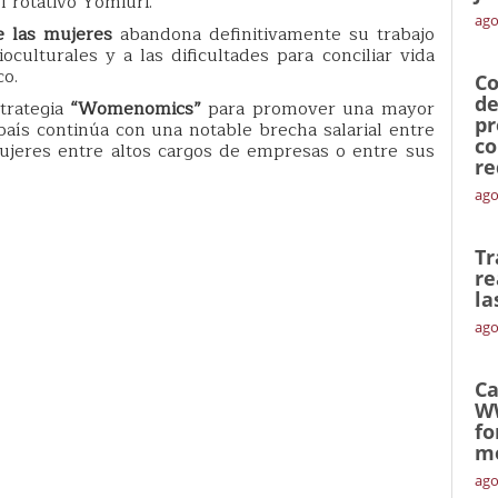
l rotativo Yomiuri.
ago
e las mujeres
abandona definitivamente su trabajo
oculturales y a las dificultades para conciliar vida
co.
Co
de
trategia
“Womenomics”
para promover una mayor
pr
 país continúa con una notable brecha salarial entre
co
ujeres entre altos cargos de empresas o entre sus
re
ago
Tr
re
la
ago
Ca
W
fo
mó
ago