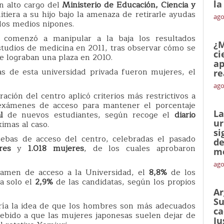
la
n alto cargo del
Ministerio de Educación, Ciencia y
tiera a su hijo bajo la amenaza de retirarle ayudas
ago
los medios nipones.
, comenzó a manipular a la baja los resultados
¿M
studios de medicina en 2011, tras observar cómo se
ci
 lograban una plaza en 2010.
ap
s de esta universidad privada fueron mujeres, el
re
ago
ación del centro aplicó criterios más restrictivos a
exámenes de acceso para mantener el porcentaje
La
l
de nuevos estudiantes, según recoge el
diario
ur
imas al caso.
si
uebas de acceso del centro, celebradas el pasado
de
res
y
1.018 mujeres
, de los cuales aprobaron
me
ago
xamen de acceso a la Universidad, el
8,8%
de los
a solo el
2,9%
de las candidatas, según los propios
Ar
Su
ería la idea de que los hombres son más adecuados
ca
ebido a que las mujeres japonesas suelen dejar de
Ju