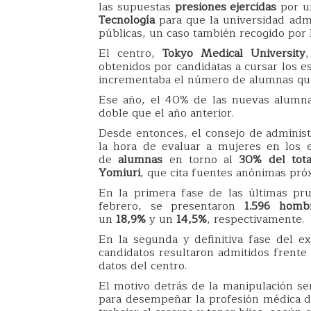
las supuestas
presiones ejercidas
por u
Tecnología
para que la universidad admi
públicas, un caso también recogido por 
El centro,
Tokyo Medical University
obtenidos por candidatas a cursar los e
incrementaba el número de alumnas que
Ese año, el 40% de las nuevas alumna
doble que el año anterior.
Desde entonces, el consejo de administr
la hora de evaluar a mujeres en los 
de
alumnas
en torno al
30% del tota
Yomiuri
, que cita fuentes anónimas próx
En la primera fase de las últimas pr
febrero, se presentaron
1.596 homb
un
18,9%
y un
14,5%
, respectivamente.
En la segunda y definitiva fase del e
candidatos resultaron admitidos frente 
datos del centro.
El motivo detrás de la manipulación s
para desempeñar la profesión médica d