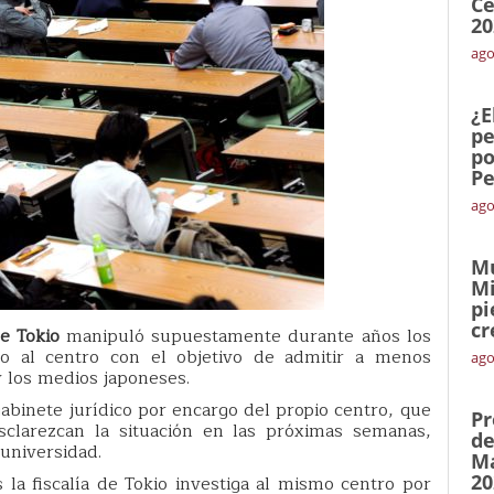
Ce
20
ago
¿E
pe
po
Pe
ago
Mu
Mi
pi
cr
e Tokio
manipuló supuestamente durante años los
o al centro con el objetivo de admitir a menos
ago
 los medios japoneses.
gabinete jurídico por encargo del propio centro, que
Pr
sclarezcan la situación en las próximas semanas,
de
universidad.
Ma
20
s la fiscalía de Tokio investiga al mismo centro por