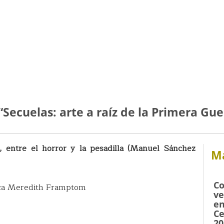
“Secuelas: arte a raíz de la Primera Gu
, entre el horror y la pesadilla (Manuel Sánchez
Má
Co
ánica Meredith Framptom
ve
en
Ce
20