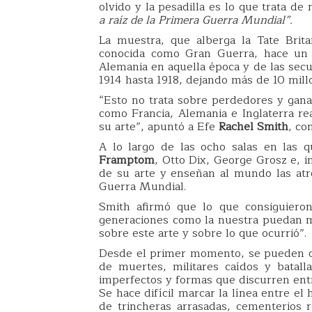
olvido y la pesadilla es lo que trata de
a raíz de la Primera Guerra Mundial”.
La muestra, que alberga la Tate Brit
conocida como Gran Guerra, hace un r
Alemania en aquella época y de las secu
1914 hasta 1918, dejando más de 10 mil
“Esto no trata sobre perdedores y gana
como Francia, Alemania e Inglaterra re
su arte”, apuntó a Efe
Rachel Smith
, co
A lo largo de las ocho salas en las qu
Framptom
, Otto Dix, George Grosz e, i
de su arte y enseñan al mundo las atr
Guerra Mundial.
Smith afirmó que lo que consiguieron
generaciones como la nuestra puedan mir
sobre este arte y sobre lo que ocurrió”.
Desde el primer momento, se pueden o
de muertes, militares caídos y batall
imperfectos y formas que discurren entr
Se hace difícil marcar la línea entre el
de trincheras arrasadas, cementerios r