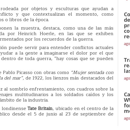
 rodeada por objetos y esculturas que ayudan a
nflicto y que contextualizan el momento, como
Co
s o libros de la época.
de
pr
onen la muestra, destaca, como una de las más
co
izada por Heinrich Hoerle, en las que se exhiben
re
rmentados por los recuerdos de la guerra.
ago
ción puede servir para entender conflictos actuales
yudar a la gente a imaginarse el dolor por el que
, dentro de toda guerra, “hay cosas que se pueden
Tr
re
la
ne Pablo Picasso con obras como
“Mujer sentada con
lla del mar”
, de 1922, los lienzos más destacados del
ago
uz al sombrío enfrentamiento, con cuadros sobre la
najes multitudinarios a los soldados caídos y los
Ca
ámbito de la industria.
W
fo
o londinense
Tate Britain
, ubicado en el centro de la
mó
público desde el 5 de junio al 23 de septiembre de
ago