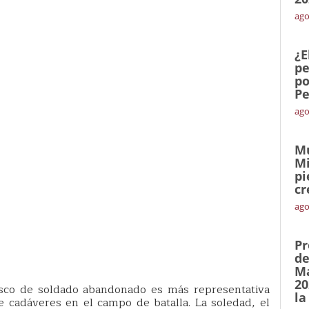
ago
¿E
pe
po
Pe
ago
Mu
Mi
pi
cr
ago
Pr
de
Ma
20
asco de soldado abandonado es más representativa
la
e cadáveres en el campo de batalla. La soledad, el