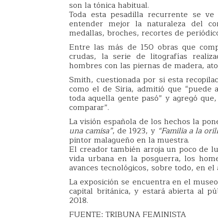
son la tónica habitual.
Toda esta pesadilla recurrente se ve
entender mejor la naturaleza del co
medallas, broches, recortes de periódico
Entre las más de 150 obras que comp
crudas, la serie de litografías real
hombres con las piernas de madera, ato
Smith, cuestionada por si esta recopila
como el de Siria, admitió que “puede a
toda aquella gente pasó” y agregó que
comparar”.
La visión española de los hechos la po
una camisa”
, de 1923, y
“Familia a la ori
pintor malagueño en la muestra.
El creador también arroja un poco de l
vida urbana en la posguerra, los home
avances tecnológicos, sobre todo, en el 
La exposición se encuentra en el muse
capital británica, y estará abierta al 
2018.
FUENTE: TRIBUNA FEMINISTA