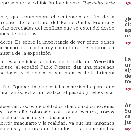
 representar la exhibición londinense
“Secuelas: arte
ago
ain y que conmemora el centenario del fin de la
¿M
epaso de la cultura del Reino Unido, Francia y
ci
elas heredadas del conflicto que se extendió desde
ap
lones de muertos.
re
dores. Es sobre la importancia de ver cómo países
ago
accionaron al conflicto y cómo lo representaron en
misaria de la exposición.
La
e está dividida, artistas de la talla de
Meredith
ur
ncluso, el español Pablo Picasso, dan una pincelada
si
ocidades y el reflejo en sus mentes de la Primera
de
me
 fue “grabar lo que estaba ocurriendo para que
ago
ar atrás, echar un vistazo al pasado y reflexionar
Ar
bservar cascos de soldados abandonados, escenas
Su
as, todo ello coloreado con tonos oscuros, trazos
ca
e el surrealismo y el dadaísmo.
Ju
 horror imaginario y la realidad, ya que las imágenes
epletos y pinturas de la industria armamentística
ago