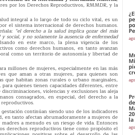
eres por los Derechos Reproductivos, RMMDR, y la
¿E
ud integral a lo largo de todo su ciclo vital, es un
pe
or el sistema internacional de derechos humanos.
po
señala:
“el derecho a la salud implica gozar del más
Pe
l y social, y no solamente la ausencia de enfermedad
ago
lsando en este marco, la plena vigencia de los
ctivos como derechos humanos, en tanto avanzan
poral como un territorio de autonomía y libertad de
Mu
Mi
pi
para millones de mujeres, especialmente en las más
cr
res que aman a otras mujeres, para quienes son
as que habitan zonas rurales o urbano marginales,
ago
s, para quienes tienen capacidades diferentes, entre
e discriminaciones, violencias y exclusiones las aleja
manos consagrados, en especial, del derecho a la
Pr
 reproductivos.
de
Ma
a gestación continúan siendo uno de los indicadores
20
ud, en tanto afectan abrumadoramente a mujeres de
la
r madres a menudo es un riesgo de vida. Entonces
ago
los derechos reproductivos tiene como propósito el
mplicaciones positivas sobre el desarrollo de las