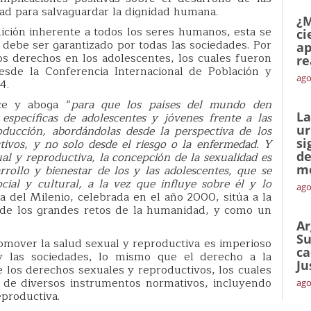
ldad para salvaguardar la dignidad humana.
¿M
ición inherente a todos los seres humanos, esta se
ci
debe ser garantizado por todas las sociedades. Por
ap
os derechos en los adolescentes, los cuales fueron
re
esde la Conferencia Internacional de Población y
ago
4.
ce y aboga “
para que los países del mundo den
La
específicas de adolescentes y jóvenes frente a las
ur
oducción, abordándolas desde la perspectiva de los
si
ivos, y no solo desde el riesgo o la enfermedad. Y
de
ual y reproductiva, la concepción de la sexualidad es
me
ollo y bienestar de los y las adolescentes, que se
ocial y cultural, a la vez que influye sobre él y lo
ago
a del Milenio, celebrada en el año 2000, sitúa a la
 de los grandes retos de la humanidad, y como un
Ar
Su
romover la salud sexual y reproductiva es imperioso
ca
 y las sociedades, lo mismo que el derecho a la
Ju
 los derechos sexuales y reproductivos, los cuales
 de diversos instrumentos normativos, incluyendo
ago
eproductiva.