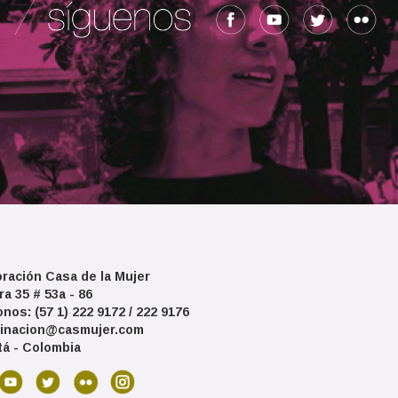
ración Casa de la Mujer
ra 35 # 53a - 86
onos: (57 1) 222 9172 / 222 9176
inacion@casmujer.com
á - Colombia