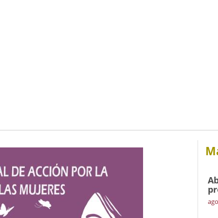
Má
Ab
pr
ago