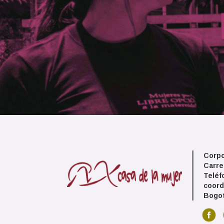
Corpo
Carre
Teléf
coord
Bogot