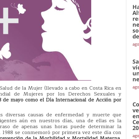
Ha
Al
re
ne
so
de
ago
Sa
ví
un
ne
Salud de la Mujer (llevado a cabo en Costa Rica en
ago
undial de Mujeres por los Derechos Sexuales y
8 de mayo como el Día Internacional de Acción por
Co
ve
las diversas causas de enfermedad y muerte que
en
igentes aún en nuestros días, una de ellas es la
Ce
traso de apenas unas horas puede determinar la
20
En 1988 se conmemoró por primera vez este día con
ago
revención de la Morbilidad y Mortalidad Materna
,