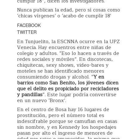
cumplir 18”, dicen los investigadores.
Nunca publican la edad, pero sí cosas como
‘chicas vírgenes’ o ‘acabo de cumplir 18′
FACEBOOK
TWITTER
En Tunjuelito, la ESCNNA ocurre en la UPZ
Venecia. Hay encuentros entre niñas de
colegio y adultos. “Eso lo hacen a través de
redes sociales y móviles”. En discotecas,
chiquitecas, sexy shows, video-bares y
moteles se han identificado menores
consumiendo drogas y alcohol. “
Y en
barrios como San Benito, los jóvenes dicen
que el delito es propiciado por recicladores
y pandillas
”. Este lugar podría convertirse
en un nuevo ‘Bronx’.
En el centro de Bosa hay 16 lugares de
prostitución, pero el número total es
indescifrable porque se camuflan en casas
sin nombre, y en Kennedy los hospedajes
pasan por alto el ingreso de menores de