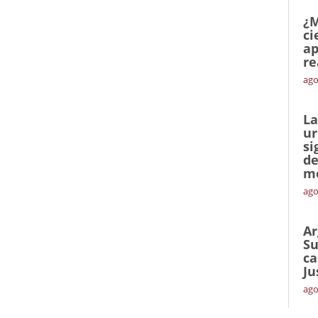
¿M
ci
ap
re
ago
La
ur
si
de
me
ago
Ar
Su
ca
Ju
ago