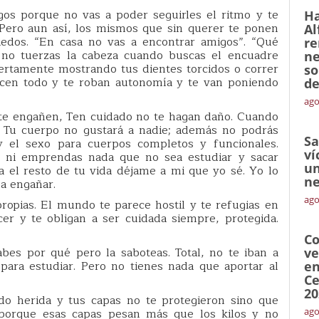
gos porque no vas a poder seguirles el ritmo y te
Ha
. Pero aun así, los mismos que sin querer te ponen
Al
iedos. “En casa no vas a encontrar amigos”. “Qué
re
 no tuerzas la cabeza cuando buscas el encuadre
ne
iertamente mostrando tus dientes torcidos o correr
so
hacen todo y te roban autonomía y te van poniendo
de
ago
te engañen, Ten cuidado no te hagan daño. Cuando
. Tu cuerpo no gustará a nadie; además no podrás
Sa
y el sexo para cuerpos completos y funcionales.
ví
 ni emprendas nada que no sea estudiar y sacar
un
a el resto de tu vida déjame a mi que yo sé. Yo lo
ne
a engañar.
ago
ropias. El mundo te parece hostil y te refugias en
er y te obligan a ser cuidada siempre, protegida.
Co
abes por qué pero la saboteas. Total, no te iban a
ve
 para estudiar. Pero no tienes nada que aportar al
en
Ce
20
ido herida y tus capas no te protegieron sino que
, porque esas capas pesan más que los kilos y no
ago