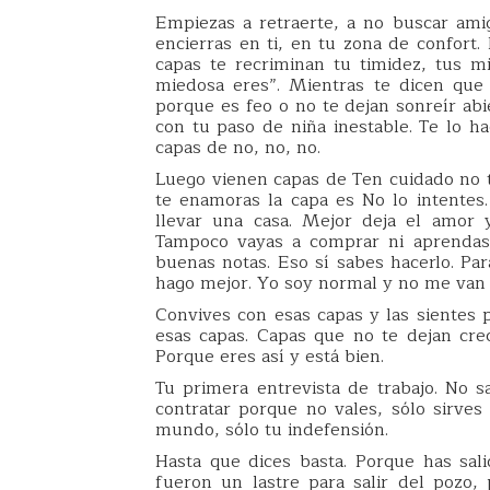
Empiezas a retraerte, a no buscar ami
encierras en ti, en tu zona de confort
capas te recriminan tu timidez, tus m
miedosa eres”. Mientras te dicen que
porque es feo o no te dejan sonreír ab
con tu paso de niña inestable. Te lo 
capas de no, no, no.
Luego vienen capas de Ten cuidado no 
te enamoras la capa es No lo intentes
llevar una casa. Mejor deja el amor 
Tampoco vayas a comprar ni aprendas
buenas notas. Eso sí sabes hacerlo. Par
hago mejor. Yo soy normal y no me van 
Convives con esas capas y las sientes p
esas capas. Capas que no te dejan crec
Porque eres así y está bien.
Tu primera entrevista de trabajo. No s
contratar porque no vales, sólo sirves
mundo, sólo tu indefensión.
Hasta que dices basta. Porque has sal
fueron un lastre para salir del pozo