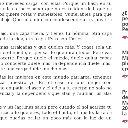
no mereces cargar con ellas. Porque un flash en tu
 ellas te hace saber que no es tu identidad, que es
¿E
os quiere rotas y manejables, vulnerables para que
pe
abajo. Que nos mira con condescendencia y nos tira
po
Pe
ajo, una capa fuera, y tienes tu nómina, otra capa
ago
oda la vida, otra capa. Esas son fáciles.
más arraigadas y que duelen más. Y coges sola un
ele el miedo, el pensar lo que dirán todos. Pero vas
Mu
ocerte. Porque duele el miedo, duele quitar capas
Mi
 no conocerte duele más, la dependencia duele más,
pi
rte una carga duele mucho más.
cr
ago
odas las mujeres en este mundo patriarcal tenemos
nzar nuestro yo. En el caso de una mujer con
no empatía, el asco y el odio a tu cuerpo no solo no
Pr
encia y la dependencia que atan y mutilan las alas
de
Ma
 y las lágrimas salen pero cuando el sol acaricia tu
20
rcas a lo que eres, todo el llanto, el miedo, la rabia
la
 que puedas brillar un poco más con la luz de un
ago