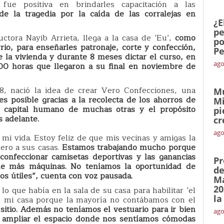
fue positiva en brindarles capacitación a las
e la tragedia por la caída de las corralejas en
¿E
pe
uctora Nayib Arrieta, llega a la casa de ‘Eu’,
como
po
rio, para enseñarles patronaje, corte y confección,
Pe
de la vivienda y durante 8 meses dictar el curso, en
ago
800 horas que llegaron a su final en noviembre de
 nació la idea de crear Vero Confecciones, una
Mu
s posible gracias a la recolecta de los ahorros de
Mi
l capital humano de muchas otras y el propósito
pi
s adelante.
cr
ago
 mi vida. Estoy feliz de que mis vecinas y amigas la
ero a sus casas.
Estamos trabajando mucho porque
onfeccionar camisetas deportivas y las ganancias
Pr
de más máquinas. No teníamos la oportunidad de
de
os útiles”, cuenta con voz pausada.
Ma
20
o que había en la sala de su casa para habilitar ‘el
la
en mi casa porque la mayoría no contábamos con el
 sitio. Además no teníamos el vestuario para ir bien
ago
e ampliar el espacio donde nos sentíamos cómodas