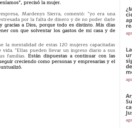
eníamos”, precisó la mujer.
¿M
oempresa, Mardenys Sierra, comentó: “yo era una
ci
stresada por la falta de dinero y de no poder darle
ap
 gracias a Dios, porque todo es distinto. Mis días
re
tener con que solventar los gastos de mi casa y de
ago
ue la mentalidad de estas 120 mujeres capacitadas
La
vida. “Ellas pueden llevar un ingreso diario a sus
ur
us familias.
Están dispuestas a continuar con las
si
 seguir creciendo como personas y empresarias y el
de
untualizó.
me
ago
Ar
Su
ca
Ju
ago