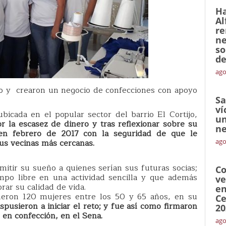
Ha
Al
re
ne
so
de
ago
jo y crearon un negocio de confecciones con apoyo
Sa
ví
bicada en el popular sector del barrio El Cortijo,
un
r la escasez de dinero y tras reflexionar sobre su
ne
en febrero de 2017 con la seguridad de que le
 sus vecinas más cercanas.
ago
smitir su sueño a quienes serían sus futuras socias;
Co
empo libre en una actividad sencilla y que además
ve
ar su calidad de vida.
en
ueron 120 mujeres entre los 50 y 65 años, en su
Ce
ispusieron a iniciar el reto; y fue así como firmaron
20
s en confección, en el Sena.
ago