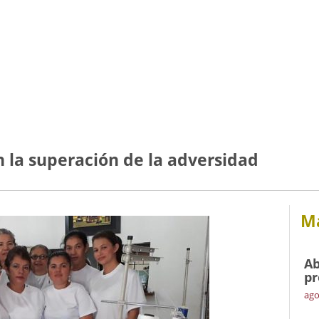
 la superación de la adversidad
Má
Ab
pr
ago